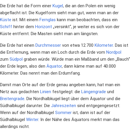
Die Erde hat die Form einer
Kugel
, die an den Polen ein wenig
abgeflacht ist. Die Kugelform sieht man gut, wenn man an der
Küste
ist. Mit einem
Fernglas
kann man beobachten, dass ein
Schiff
hinter dem
Horizont
„versinkt“, je weiter es sich von der
Küste entfernt. Die Masten sieht man am längsten.
Die Erde hat einen
Durchmesser
von etwa 12.700
Kilometer
. Das ist
die Entfernung, wenn man ein Loch durch die Erde vom
Nordpol
zum
Südpol
graben würde. Würde man ein Maßband um den „Bauch“
der Erde legen, also den
Äquator
, dann käme man auf 40.000
Kilometer. Das nennt man den Erdumfang.
Damit man Orte auf der Erde genau angeben kann, hat man ein
Netz aus gedachten
Linien
festgelegt: die
Längengrade
und
Breitengrade
. Die Nordhalbkugel liegt über dem Äquator und die
Südhalbkugel darunter. Die
Jahreszeiten
sind entgegengesetzt:
Wenn auf der Nordhalbkugel
Sommer
ist, dann ist auf der
Südhalbkugel
Winter
. In der Nähe des Äquators merkt man das
allerdings nicht.