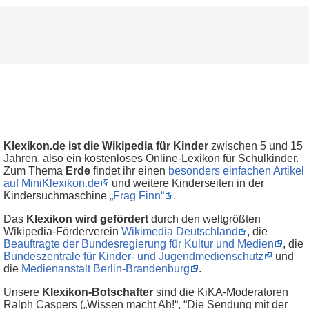
Klexikon.de ist die Wikipedia für Kinder
zwischen 5 und 15
Jahren, also ein kostenloses Online-Lexikon für Schulkinder.
Zum Thema
Erde
findet ihr einen
besonders einfachen Artikel
auf MiniKlexikon.de
und weitere Kinderseiten in der
Kindersuchmaschine
„Frag Finn“
.
Das
Klexikon wird gefördert
durch den weltgrößten
Wikipedia-Förderverein
Wikimedia Deutschland
, die
Beauftragte der Bundesregierung für Kultur und Medien
, die
Bundeszentrale für Kinder- und Jugendmedienschutz
und
die
Medienanstalt Berlin-Brandenburg
.
Unsere
Klexikon-Botschafter
sind die KiKA-Moderatoren
Ralph Caspers („Wissen macht Ah!“, “Die Sendung mit der