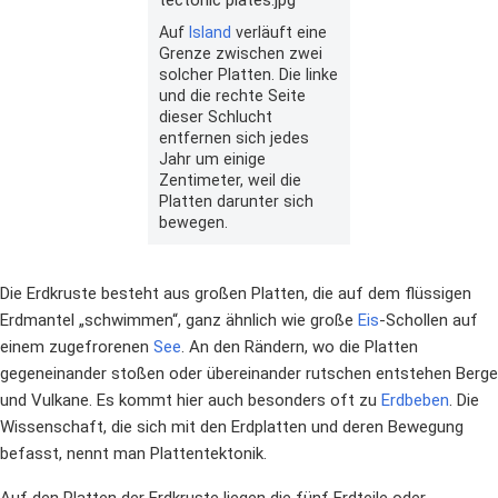
tectonic plates.jpg
Auf
Island
verläuft eine
Grenze zwischen zwei
solcher Platten. Die linke
und die rechte Seite
dieser Schlucht
entfernen sich jedes
Jahr um einige
Zentimeter, weil die
Platten darunter sich
bewegen.
Die Erdkruste besteht aus großen Platten, die auf dem flüssigen
Erdmantel „schwimmen“, ganz ähnlich wie große
Eis
-Schollen auf
einem zugefrorenen
See
. An den Rändern, wo die Platten
gegeneinander stoßen oder übereinander rutschen entstehen Berge
und Vulkane. Es kommt hier auch besonders oft zu
Erdbeben
. Die
Wissenschaft, die sich mit den Erdplatten und deren Bewegung
befasst, nennt man Plattentektonik.
Auf den Platten der Erdkruste liegen die fünf Erdteile oder