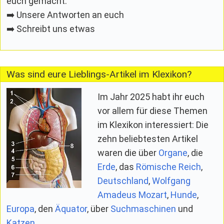
euch gemacht:
➡️ Unsere Antworten an euch
➡️ Schreibt uns etwas
Was sind eure Lieblings-Artikel im Klexikon?
Im Jahr 2025 habt ihr euch
vor allem für diese Themen
im Klexikon interessiert: Die
zehn beliebtesten Artikel
waren die über
Organe
, die
Erde
, das
Römische Reich
,
Deutschland
,
Wolfgang
Amadeus Mozart
,
Hunde
,
Europa
, den
Äquator
, über
Suchmaschinen
und
Katzen
.