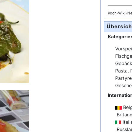
Koch-Wiki-N
Übersich
Kategorie
Vorspei
Fischge
Gebäck,
Pasta, 
Partyre
Gesche
Internatio
Belg
Britan
Ital
Russla