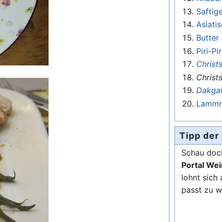
Saftig
Asiati
Butter
Piri-P
Christ
Christ
Dakgal
Lammra
Tipp der
Schau doch
Portal Wei
lohnt sich 
passt zu w