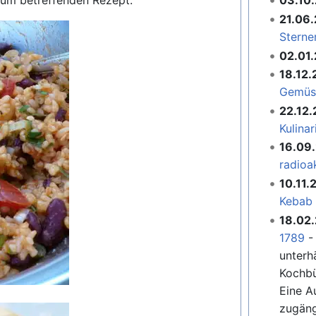
t zum betreffenden Rezept.
03.10
21.06
Sterne
02.01
18.12
Gemüse
22.12
Kulina
16.09
radioa
10.11.
Kebab 
18.02
1789
-
unterh
Kochbü
Eine A
zugäng