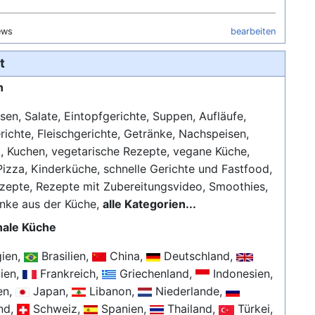
ews
bearbeiten
t
n
sen, Salate, Eintopfgerichte, Suppen, Aufläufe,
richte, Fleischgerichte, Getränke, Nachspeisen,
 Kuchen, vegetarische Rezepte, vegane Küche,
Pizza, Kinderküche, schnelle Gerichte und Fastfood,
zepte, Rezepte mit Zubereitungsvideo, Smoothies,
nke aus der Küche,
alle Kategorien...
nale Küche
ien,
Brasilien,
China,
Deutschland,
nien,
Frankreich,
Griechenland,
Indonesien,
ien,
Japan,
Libanon,
Niederlande,
nd,
Schweiz,
Spanien,
Thailand,
Türkei,