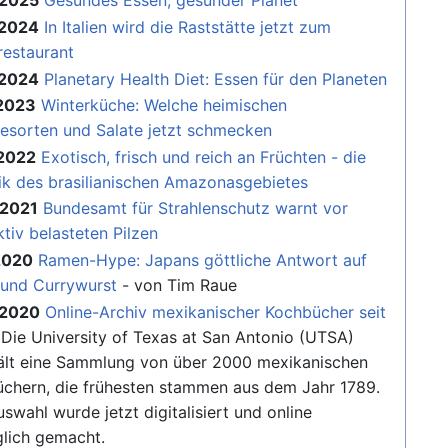
.2025
Gesundes Essen, gesunder Planet
.2024
In Italien wird die Raststätte jetzt zum
restaurant
.2024
Planetary Health Diet: Essen für den Planeten
.2023
Winterküche: Welche heimischen
sorten und Salate jetzt schmecken
.2022
Exotisch, frisch und reich an Früchten - die
rik des brasilianischen Amazonasgebietes
.2021
Bundesamt für Strahlenschutz warnt vor
ktiv belasteten Pilzen
2020
Ramen-Hype: Japans göttliche Antwort auf
und Currywurst
- von Tim Raue
.2020
Online-Archiv mexikanischer Kochbücher seit
 Die University of Texas at San Antonio (UTSA)
ält eine Sammlung von über 2000 mexikanischen
chern, die frühesten stammen aus dem Jahr 1789.
uswahl wurde jetzt digitalisiert und online
lich gemacht.