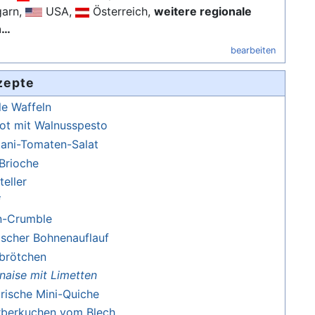
arn,
USA,
Österreich,
weitere regionale
n…
bearbeiten
zepte
le Waffeln
ot mit Walnusspesto
tani-Tomaten-Salat
-Brioche
teller
i
n-Crumble
ischer Bohnenauflauf
brötchen
aise mit Limetten
rische Mini-Quiche
rberkuchen vom Blech