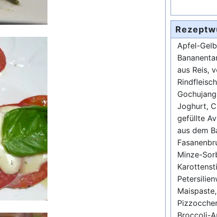
Rezeptw
Apfel-Gelb
Bananentar
aus Reis, 
Rindfleisc
Gochujang (
Joghurt, C
gefüllte A
aus dem Ba
Fasanenbru
Minze-Sorb
Karottenst
Petersilie
Maispaste,
Pizzoccher
Broccoli-A