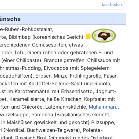
bearbeiten
ünsche
e-Rüben-Rohkostsalat,
te, Bibimbap (koreanisches Gericht
verschiedenen Gemüsesorten, etwas
h oder Tofu, einem rohen oder gebratenen Ei und
einer Chilipaste), Brandteigstreifen, Chilisauce mit
hristmas-Pudding, Eivocados (mit Spiegeleiern
vocadohälften), Erbsen-Minze-Frühlingsrolle, Fasan
ckofen mit Kartoffel-Sellerie-Salat und Rucola,
st im Karottenmantel mit Erbsenrisotto, Joghurt-
et, Karamellisierte, heiße Kirschen, Kopfsalat mit
iften und Chicorée, Latzmannsküchle,
Muhammara
,
nwurzelsuppe, Pamonha (Brasilianisches Gericht,
 in Maishülsen gewickelt und gekocht) Pilzsuppe,
i (Nordital. Buchweizen-Teigware), Polenta-
uflauf, Russisch Brot (ein meist rundes Osterbrot