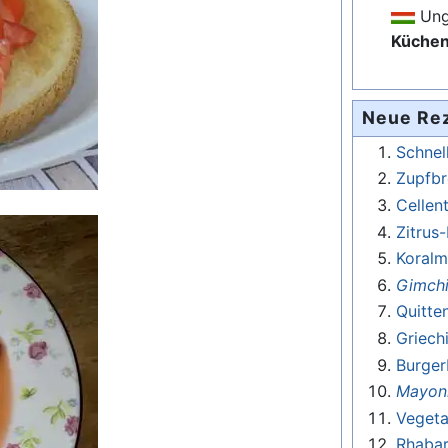
Ung
Küche
Neue Re
Schnel
Zupfbr
Cellen
Zitrus
Koralm
Gimch
Quitte
Griech
Burger
Mayonn
Vegeta
Rhaba