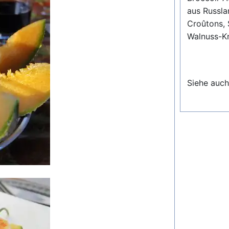
aus Russla
Croûtons, 
Walnuss-K
Siehe auch