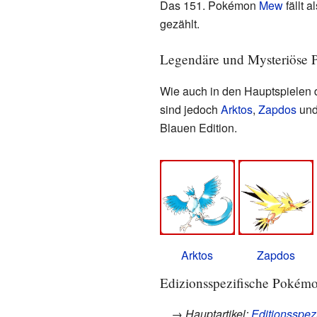
Das 151. Pokémon
Mew
fällt 
gezählt.
Legendäre und Mysteriöse
Wie auch in den Hauptspielen d
sind jedoch
Arktos
,
Zapdos
un
Blauen Edition.
Arktos
Zapdos
Edizionsspezifische Pokém
→ Hauptartikel:
Editionsspez