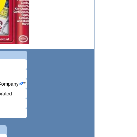
 Company
orated