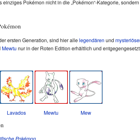
als einziges Pokémon nicht in die „Pokémon“-Kategorie, sonder
 Pokémon
er ersten Generation, sind hier alle
legendären
und
mysteriös
d
Mewtu
nur in der Roten Edition erhältlich und entgegengesetz
Lavados
Mewtu
Mew
on
ifische Pokémon