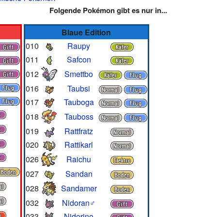
Folgende Pokémon gibt es nur in...
Blaue Edition
010
Raupy
011
Safcon
012
Smettbo
016
Taubsi
017
Tauboga
018
Tauboss
019
Rattfratz
020
Rattikarl
026
Raichu
027
Sandan
028
Sandamer
032
Nidoran♂
033
Nidorino