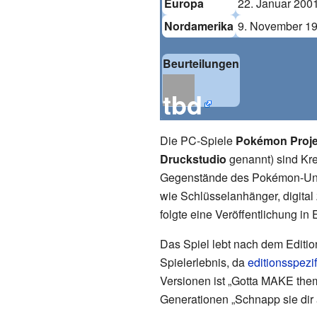
Europa
22. Januar 200
Nordamerika
9. November 1
Beurteilungen
tbd
Die PC-Spiele
Pokémon Projec
Druckstudio
genannt) sind Kre
Gegenstände des Pokémon-Univ
wie Schlüsselanhänger, digital
folgte eine Veröffentlichung in 
Das Spiel lebt nach dem Editio
Spielerlebnis, da
editionsspez
Versionen ist „Gotta MAKE them 
Generationen „Schnapp sie dir al