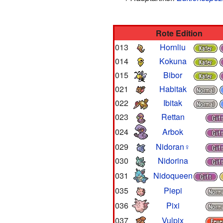
Rote Edition
013
Hornliu
014
Kokuna
015
Bibor
021
Habitak
022
Ibitak
023
Rettan
024
Arbok
029
Nidoran♀
030
Nidorina
031
Nidoqueen
035
Piepi
036
Pixi
037
Vulpix