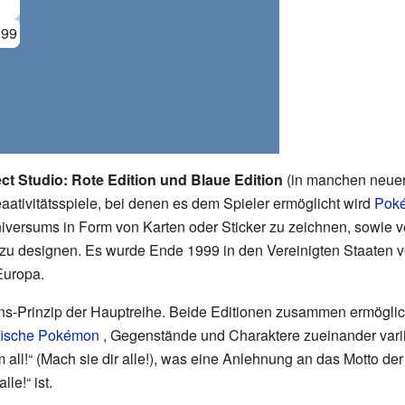
1
999
t Studio: Rote Edition und Blaue Edition
(in manchen neue
aativitätsspiele, bei denen es dem Spieler ermöglicht wird
Pok
ersums in Form von Karten oder Sticker zu zeichnen, sowie 
 zu designen. Es wurde Ende 1999 in den Vereinigten Staaten ve
Europa.
ns-Prinzip der Hauptreihe. Beide Editionen zusammen ermöglic
ifische Pokémon
, Gegenstände und Charaktere zueinander varii
all!“ (Mach sie dir alle!), was eine Anlehnung an das Motto de
le!“ ist.