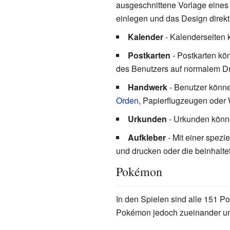
ausgeschnittene Vorlage eines
einlegen und das Design direk
Kalender
- Kalenderseiten 
Postkarten
- Postkarten kö
des Benutzers auf normalem Dr
Handwerk
- Benutzer könne
Orden
, Papierflugzeugen oder 
Urkunden
- Urkunden könne
Aufkleber
- Mit einer spez
und drucken oder die beinhalt
Pokémon
In den Spielen sind alle 151 
Pokémon jedoch zueinander u