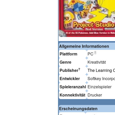
Allgemeine Informationen
!
Plattform
PC
Genre
Kreativität
?
Publisher
The Learning
Entwickler
Softkey Incorp
Spieleranzahl
Einzelspieler
Konnektivität
Drucker
Erscheinungsdaten