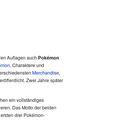
ren Auflagen auch
Pokémon
émon
, Charaktere und
verschiedensten
Merchandise
,
röffentlicht. Zwei Jahre später
hen ein vollständiges
eren. Das Motto der beiden
r ersten drei Pokémon-