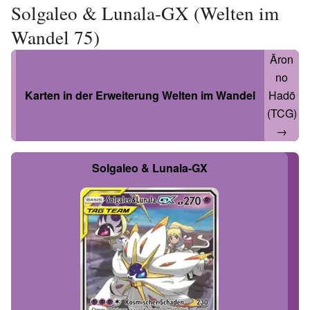
Solgaleo & Lunala-GX (Welten im
Wandel 75)
Āron
no
Karten in der Erweiterung Welten
im
Wandel
Hadō
(TCG)
→
Solgaleo & Lunala-GX