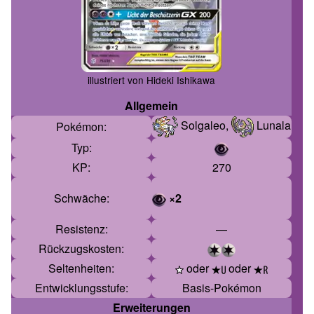
illustriert von
Hideki Ishikawa
Allgemein
Solgaleo
,
Lunala
Pokémon
:
Typ
:
KP
:
270
Schwäche
:
×2
Resistenz
:
—
Rückzugskosten
:
Seltenheiten
:
oder
oder
Entwicklungsstufe
:
Basis-Pokémon
Erweiterungen