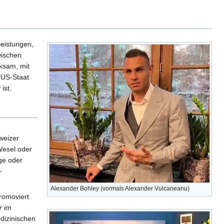
leistungen,
wischen
ksam, mit
 US-Staat
ist.
weizer
Wesel oder
ge oder
-
Alexander Bohley (vormals Alexander Vulcaneanu)
romoviert
r im
edizinischen