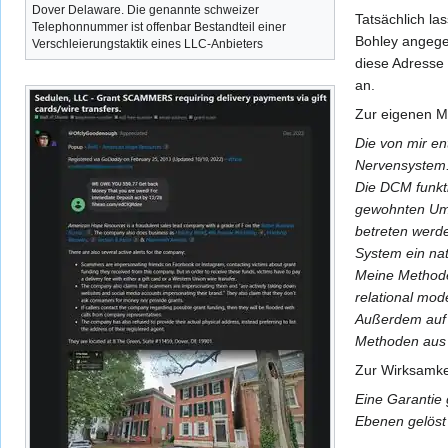
Dover Delaware. Die genannte schweizer
Tatsächlich la
Telephonnummer ist offenbar Bestandteil einer
Bohley angegeb
Verschleierungstaktik eines LLC-Anbieters
diese Adresse 
an.
Zur eigenen Me
Die von mir e
Nervensystem.
Die DCM funkti
gewohnten Umg
betreten werde
System ein nat
Meine Methode
relational mod
Außerdem auf d
Methoden aus
Zur Wirksamkei
Eine Garantie 
Ebenen gelöst 