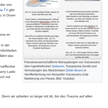
 der von
ia TV
gibt
c in Dover
auma im
 in der
lichkeiten
fährt das
Pseudowissenschaftliche Behauptungen von Vulcaneanu
oaffective
über hypothetischen
Seilwurm
, Toxoplasma Gondii und
Vermutungen des Medizinlaien
Dieter Broers
in
arry Ladis.
Veröffentlichung von Alexander Vulcaneanu (rote
ich mit
Markierung von Psiram, Bild: Youtube)
 Denn wir arbeiten so lange mit dir, bis das Trauma auf allen