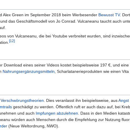
nd Alex Green im September 2018 beim Werbesender
Bewusst TV
. Dor
ig und das Geschäftsmodell von Jo Conrad. Vulcaneanu taucht auch un
uf.
eos von Vulcaneanu, die bei Youtube verbreitet wurden, sind inzwisch
[12]
tion.
Download eines seiner Videos kostet beispielsweise 197 €, und eine "k
on
Nahrungsergänzungsmitteln
, Scharlatanerieprodukten wie einen Vita
r
Verschwörungstheorien
. Dies veranlasst ihn beispielsweise, aus
Angst
mtrails
geschädigt zu werden. Öffentlich ruft er auch dazu auf, bei Kre
unehmen und auch
Impfungen abzulehnen
. Dass in den Medien katast
neanu würden auch Menschen durch die Empfehlung zur Nutzung fluorid
rder
(Neue Weltordnung, NWO).