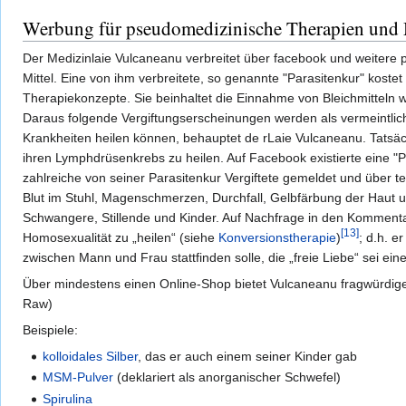
Werbung für pseudomedizinische Therapien und 
Der Medizinlaie Vulcaneanu verbreitet über facebook und weitere
Mittel. Eine von ihm verbreitete, so genannte "Parasitenkur" kost
Therapiekonzepte. Sie beinhaltet die Einnahme von Bleichmitteln 
Daraus folgende Vergiftungserscheinungen werden als vermeintlich er
Krankheiten heilen können, behauptet de rLaie Vulcaneanu. Tatsächl
ihren Lymphdrüsenkrebs zu heilen. Auf Facebook existierte eine "Pa
zahlreiche von seiner Parasitenkur Vergiftete gemeldet und über 
Blut im Stuhl, Magenschmerzen, Durchfall, Gelbfärbung der Haut un
Schwangere, Stillende und Kinder. Auf Nachfrage in den Kommentar
[13]
Homosexualität zu „heilen“ (siehe
Konversionstherapie
)
; d.h. e
zwischen Mann und Frau stattfinden solle, die „freie Liebe“ sei ei
Über mindestens einen Online-Shop bietet Vulcaneanu fragwürdige 
Raw)
Beispiele:
kolloidales Silber
, das er auch einem seiner Kinder gab
MSM-Pulver
(deklariert als anorganischer Schwefel)
Spirulina