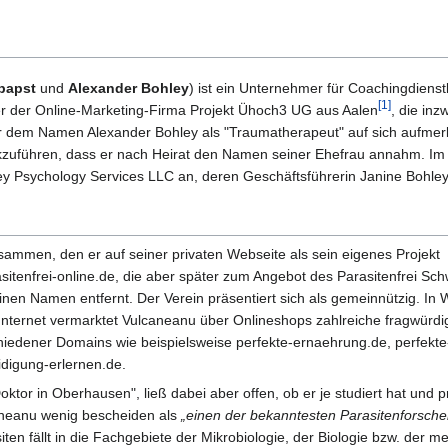
papst
und
Alexander Bohley
) ist ein Unternehmer für Coachingdienst
[1]
er der Online-Marketing-Firma Projekt Ühoch3 UG aus Aalen
, die inz
er dem Namen Alexander Bohley als "Traumatherapeut" auf sich aufmer
ückzuführen, dass er nach Heirat den Namen seiner Ehefrau annahm. Im
y Psychology Services LLC an, deren Geschäftsführerin Janine Bohley 
ammen, den er auf seiner privaten Webseite als sein eigenes Projekt
enfrei-online.de, die aber später zum Angebot des Parasitenfrei Sch
inen Namen entfernt. Der Verein präsentiert sich als gemeinnützig. In 
nternet vermarktet Vulcaneanu über Onlineshops zahlreiche fragwürdi
hiedener Domains wie beispielsweise perfekte-ernaehrung.de, perfekte
digung-erlernen.de.
tor in Oberhausen", ließ dabei aber offen, ob er je studiert hat und p
caneanu wenig bescheiden als
„einen der bekanntesten Parasitenforsche
en fällt in die Fachgebiete der Mikrobiologie, der Biologie bzw. der m