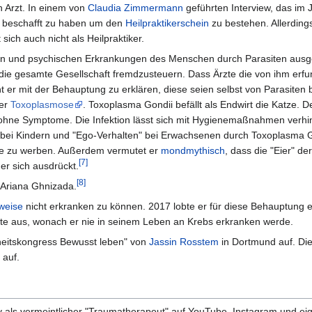
h Arzt. In einem von
Claudia Zimmermann
geführten Interview, das im
ur beschafft zu haben um den
Heilpraktikerschein
zu bestehen. Allerdings
ich auch nicht als Heilpraktiker.
chen und psychischen Erkrankungen des Menschen durch Parasiten ausg
die gesamte Gesellschaft fremdzusteuern. Dass Ärzte die von ihm erf
 er mit der Behauptung zu erklären, diese seien selbst von Parasiten b
der
Toxoplasmose
. Toxoplasma Gondii befällt als Endwirt die Katze. 
l ohne Symptome. Die Infektion lässt sich mit Hygienemaßnahmen verhi
gen bei Kindern und "Ego-Verhalten" bei Erwachsenen durch Toxoplasma 
kte zu werben. Außerdem vermutet er
mondmythisch
, dass die "Eier" der
[7]
er sich ausdrückt.
[8]
 Ariana Ghnizada.
weise
nicht erkranken zu können. 2017 lobte er für diese Behauptung 
tte aus, wonach er nie in seinem Leben an Krebs erkranken werde.
heitskongress Bewusst leben" von
Jassin Rosstem
in Dortmund auf. Die
 auf.
 als vermeintlicher "Traumatherapeut" auf YouTube, Instagram und ei