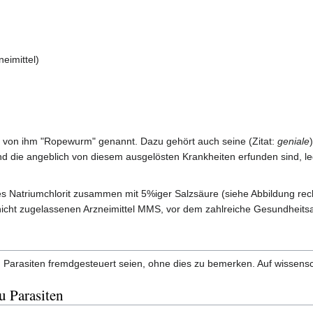
eimittel)
, von ihm "Ropewurm" genannt. Dazu gehört auch seine (Zitat:
geniale
 und die angeblich von diesem ausgelösten Krankheiten erfunden sind, le
s Natriumchlorit zusammen mit 5%iger Salzsäure (siehe Abbildung rech
 nicht zugelassenen Arzneimittel MMS, vor dem zahlreiche Gesundheits
arasiten fremdgesteuert seien, ohne dies zu bemerken. Auf wissenschaf
u Parasiten