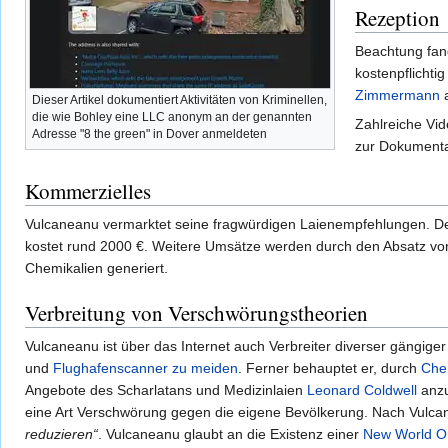
Rezeption
Beachtung fa
kostenpflicht
Zimmermann
a
Dieser Artikel dokumentiert Aktivitäten von Kriminellen,
die wie Bohley eine LLC anonym an der genannten
Zahlreiche Vid
Adresse "8 the green" in Dover anmeldeten
zur Dokumenta
Kommerzielles
Vulcaneanu vermarktet seine fragwürdigen Laienempfehlungen. Der 
kostet rund 2000 €. Weitere Umsätze werden durch den Absatz v
Chemikalien generiert.
Verbreitung von Verschwörungstheorien
Vulcaneanu ist über das Internet auch Verbreiter diverser gängige
und
Flughafenscanner zu meiden
. Ferner behauptet er, durch
Che
Angebote des Scharlatans und Medizinlaien
Leonard Coldwell
anz
eine Art Verschwörung gegen die eigene Bevölkerung. Nach Vulca
reduzieren“
. Vulcaneanu glaubt an die Existenz einer
New World O