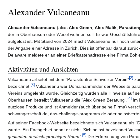
Alexander Vulcaneanu
Alexander Vulcaneanu
(alias
Alex Green
,
Alex Malik
,
Parasiten
der in Oberhausen oder Wesel wohnen soll. Er war Geschäftsführ
aufgelöst ist. Mit Stand von 2024 macht Vulcaneanu nur noch unt
der Angabe einer Adresse in Zürich. Dies ist offenbar darauf zur
Delaware meldete er an einer Briefkastenadresse eine Firma Bohle
Aktivitäten und Ansichten
[2]
Vulcaneanu arbeitet mit dem "Parasitenfrei Schweizer Verein"
zus
[3]
bezeichnet.
Vulcaneanu war Domainanmelder der Webseite parasit
Vereins umgelenkt wurde. Gleichzeitig wurden alle Hinweise auf se
[4]
Oberhausen betreibt Vulkaneanu die "Alex Green Beratung".
Im I
nutzlose Produkte und ist Anmelder (auch über seine Firma) versc
schwangerschaft.de, das-challenge-programm.de oder selbstvertei
Auf seiner Facebook-Webseite bezeichnete sich Vulcaneanu als "Dok
wurde. Ein Fachgebiet nennt er nicht. Sich selbst bezeichnet Vul
[5]
gesamten deutschsprachigen Raum“
.
Die Erforschung von Parasit