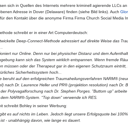
ssen sich in Quellen des Internets mehrere kriminell agierende LLCs an
enen Adresse in Dover (Delaware) finden (siehe Bild links). Auch
Glor
für den Kontakt über die anonyme Firma Firma Church Social Media In
thode schreibt er in einer Art Computerdeutsch:
ntwickelte Deep-Connect-Methode adressiert auf direkte Weise das Tr
..
oniert nur Online. Denn nur bei physischer Distanz und dem Aufenthalt
ebung kann sich das System wirklich entspannen. Wenn fremde Räum
n müssen oder der Therapeut gar in den eigenen Schutzraum eintritt, 
ürliches Sicherheitssystem hoch...
 beruht auf den erfolgreichen Traumaheilungsverfahren NARM® (neur
el) nach Dr. Laurence Heller und PR® (projektion resolution) nach Dr. B
er Polyvagalforschung nach Dr. Stephen Porges. ”Buttom up” arbeite 
 dem NARM®-System. “Top down” verwende ich RES.
t schreibt Bohley in seiner Werbung:
gibt es auf nichts im Leben. Jedoch liegt unsere Erfolgsquote bei 100%.
ist - unabhängig davon, wie lange es dauert.