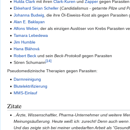
Hulda Clark
mit ihren
Clark-Kuren
und
Zapper
gegen Parasiten
Ekkehard Sirian Scheller
(
Candidalismus - getarnte Pilze und Pa
Johanna Budwig
, die ihre Öl-Eiweiss-Kost als gegen Parasiten
Alan E. Baklayan
Alfons Weber
, der als einzigen Auslöser von Krebs Parasiten v
Tamara Lebedewa
Jim Humble
Hana Bláhová
Robert Beck
und sein
Beck-Protokoll
gegen Parasiten
[14]
Sören Schumann
Pseudomedizinische Therapien gegen Parasiten:
Darmreinigung
Blutelektrifizierung
MMS-Einlauf
Zitate
..Ärzte, Wissenschaftler, Pharma-Unternehmer und weitere Me
Meinungsäußerung. Heute weiß ich: zurecht! Denn auch wenn ic
Und das zeigte sich bei meiner unbedarften Arbeit als “Gesund