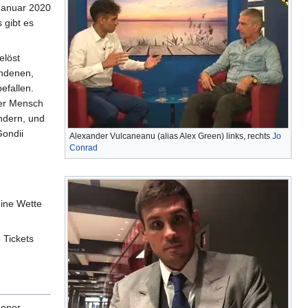
 Januar 2020
 gibt es
elöst
undenen,
efallen.
Der Mensch
ndern, und
Gondii
Alexander Vulcaneanu (alias Alex Green) links, rechts
Jo
Conrad
eine Wette
 Tickets
gener