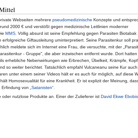
Mittel
 private Webseiten mehrere
pseudomedizinische
Konzepte und entspre
et rund 2000 € und verstößt gegen medizinische Leitlinien moderner
wie
MMS
. Völlig absurd ist seine Empfehlung gegen Parasiten Biotabak
folgreiche Giftausleitung uminterpretiert. Seine Parasitenkur soll prak
ich meldete sich im Internet eine Frau, die versuchte, mit der „Parasi
rasitenkur - Gruppe", die aber inzwischen entfernt wurde. Dort hatten
teils erhebliche Nebenwirkungen wie Erbrechen, Übelkeit, Krämpfe, Ko
d so weiter berichtet. Tatsächlich empfahl Vulcaneanu seine Kur auch 
en unter einem seiner Videos hält er es auch für möglich, auf diese 
r hält Homosexualität für eine Krankheit. Er ist explizit der Meinung, da
ne Erfindung von
„Satanisten“
.
oder nutzlose Produkte an. Einer der Zulieferer ist
David Ekwe Ebobi