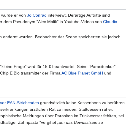
t wurde er von
Jo Conrad
interviewt. Derartige Auftritte sind
ter dem Pseudonym "Alex Malik" in Youtube-Videos von
Claudia
en entfernt worden. Beobachter der Szene speicherten sie jedoch
leine Frage" wird für 15 € beantwortet. Seine "Parasitenkur"
 Chip E Bio transmitter der Firma
AC Blue Planet GmbH
und
 vor EAN-Strichcodes
grundsätzlich keine Kassenbons zu berühren
bserkrankungen ärztlichen Rat zu meiden. Stattdessen rät er,
rophistische Meldungen über Parasiten im Trinkwasser fehlten, sei
haltiger Zahnpasta "vergiftet
„um das Bewusstsein zu