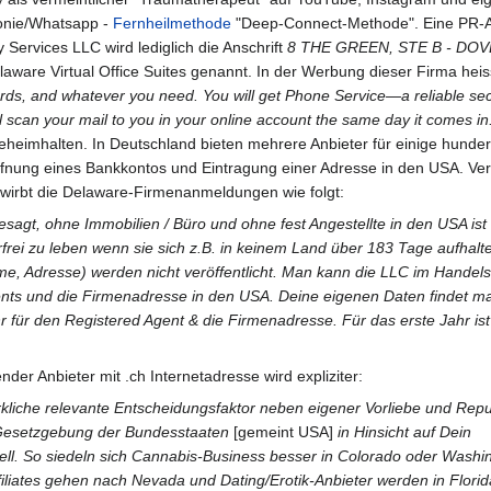
honie/Whatsapp -
Fernheilmethode
"Deep-Connect-Methode". Eine PR-
Services LLC wird lediglich die Anschrift
8 THE GREEN, STE B - DO
laware Virtual Office Suites genannt. In der Werbung dieser Firma heis
ards, and whatever you need. You will get Phone Service—a reliable s
l scan your mail to you in your online account the same day it comes in.
eheimhalten. In Deutschland bieten mehrere Anbieter für einige hunder
ffnung eines Bankkontos und Eintragung einer Adresse in den USA. Ve
bewirbt die Delaware-Firmenanmeldungen wie folgt:
gesagt, ohne Immobilien / Büro und ohne fest Angestellte in den USA ist
erfrei zu leben wenn sie sich z.B. in keinem Land über 183 Tage aufhalt
e, Adresse) werden nicht veröffentlicht. Man kann die LLC im Handels
ents und die Firmenadresse in den USA. Deine eigenen Daten findet m
r für den Registered Agent & die Firmenadresse. Für das erste Jahr ist 
nder Anbieter mit .ch Internetadresse wird expliziter:
irkliche relevante Entscheidungsfaktor neben eigener Vorliebe und Reput
 Gesetzgebung der Bundesstaaten
[gemeint USA]
in Hinsicht auf Dein
ll. So siedeln sich Cannabis-Business besser in Colorado oder Washi
filiates gehen nach Nevada und Dating/Erotik-Anbieter werden in Florida