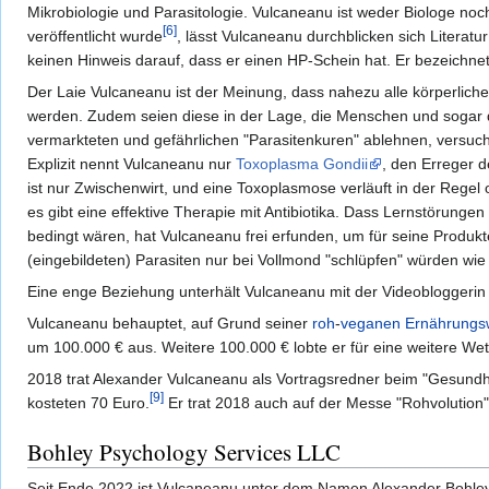
Mikrobiologie und Parasitologie. Vulcaneanu ist weder Biologe noc
[6]
veröffentlicht wurde
, lässt Vulcaneanu durchblicken sich Literat
keinen Hinweis darauf, dass er einen HP-Schein hat. Er bezeichnet s
Der Laie Vulcaneanu ist der Meinung, dass nahezu alle körperli
werden. Zudem seien diese in der Lage, die Menschen und sogar 
vermarkteten und gefährlichen "Parasitenkuren" ablehnen, versucht
Explizit nennt Vulcaneanu nur
Toxoplasma Gondii
, den Erreger 
ist nur Zwischenwirt, und eine Toxoplasmose verläuft in der Rege
es gibt eine effektive Therapie mit Antibiotika. Dass Lernstörun
bedingt wären, hat Vulcaneanu frei erfunden, um für seine Produ
(eingebildeten) Parasiten nur bei Vollmond "schlüpfen" würden wie 
Eine enge Beziehung unterhält Vulcaneanu mit der Videobloggerin
Vulcaneanu behauptet, auf Grund seiner
roh
-
veganen Ernährungs
um 100.000 € aus. Weitere 100.000 € lobte er für eine weitere We
2018 trat Alexander Vulcaneanu als Vortragsredner beim "Gesund
[9]
kosteten 70 Euro.
Er trat 2018 auch auf der Messe "Rohvolution"
Bohley Psychology Services LLC
Seit Ende 2022 ist Vulcaneanu unter dem Namen Alexander Bohley