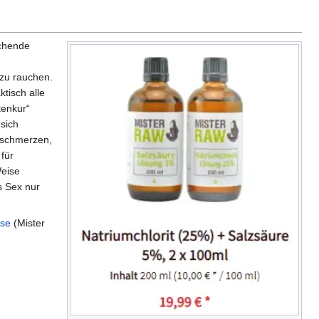
chende
 zu rauchen.
tisch alle
tenkur“
 sich
pfschmerzen,
für
Weise
ss Sex nur
sse
(Mister