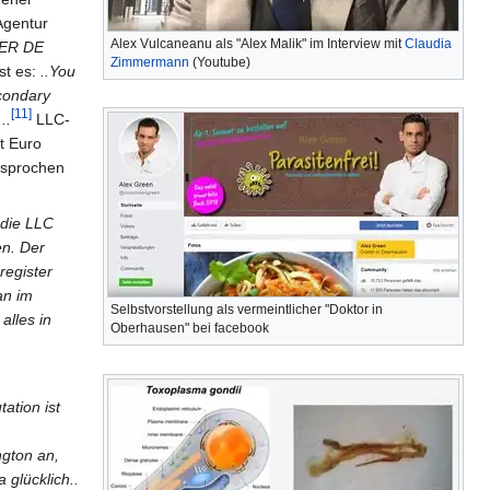
Agentur
Alex Vulcaneanu als "Alex Malik" im Interview mit
Claudia
VER DE
Zimmermann
(Youtube)
st es:
..You
econdary
[11]
..
LLC-
t Euro
rsprochen
 die LLC
en. Der
register
an im
Selbstvorstellung als vermeintlicher "Doktor in
alles in
Oberhausen" bei facebook
ation ist
ngton an,
 glücklich..