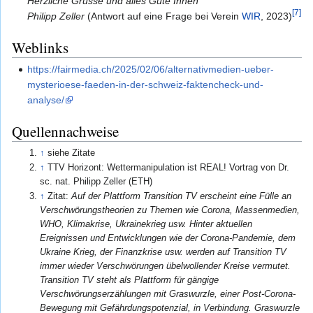
Herzliche Grüsse und alles Gute Ihnen
[7]
Philipp Zeller
(Antwort auf eine Frage bei Verein
WIR
, 2023)
Weblinks
https://fairmedia.ch/2025/02/06/alternativmedien-ueber-
mysterioese-faeden-in-der-schweiz-faktencheck-und-
analyse/
Quellennachweise
↑
siehe Zitate
↑
TTV Horizont: Wettermanipulation ist REAL! Vortrag von Dr.
sc. nat. Philipp Zeller (ETH)
↑
Zitat:
Auf der Plattform Transition TV erscheint eine Fülle an
Verschwörungstheorien zu Themen wie Corona, Massenmedien,
WHO, Klimakrise, Ukrainekrieg usw. Hinter aktuellen
Ereignissen und Entwicklungen wie der Corona-Pandemie, dem
Ukraine Krieg, der Finanzkrise usw. werden auf Transition TV
immer wieder Verschwörungen übelwollender Kreise vermutet.
Transition TV steht als Plattform für gängige
Verschwörungserzählungen mit Graswurzle, einer Post-Corona-
Bewegung mit Gefährdungspotenzial, in Verbindung. Graswurzle