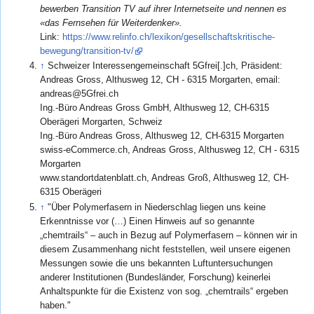
bewerben Transition TV auf ihrer Internetseite und nennen es
«das Fernsehen für Weiterdenker».
Link:
https://www.relinfo.ch/lexikon/gesellschaftskritische-
bewegung/transition-tv/
↑
Schweizer Interessengemeinschaft 5Gfrei[.]ch, Präsident:
Andreas Gross, Althusweg 12, CH - 6315 Morgarten, email:
andreas@5Gfrei.ch
Ing.-Büro Andreas Gross GmbH, Althusweg 12, CH-6315
Oberägeri Morgarten, Schweiz
Ing.-Büro Andreas Gross, Althusweg 12, CH-6315 Morgarten
swiss-eCommerce.ch, Andreas Gross, Althusweg 12, CH - 6315
Morgarten
www.standortdatenblatt.ch, Andreas Groß, Althusweg 12, CH-
6315 Oberägeri
↑
"Über Polymerfasern in Niederschlag liegen uns keine
Erkenntnisse vor (…) Einen Hinweis auf so genannte
„chemtrails“ – auch in Bezug auf Polymerfasern – können wir in
diesem Zusammenhang nicht feststellen, weil unsere eigenen
Messungen sowie die uns bekannten Luftuntersuchungen
anderer Institutionen (Bundesländer, Forschung) keinerlei
Anhaltspunkte für die Existenz von sog. „chemtrails“ ergeben
haben."