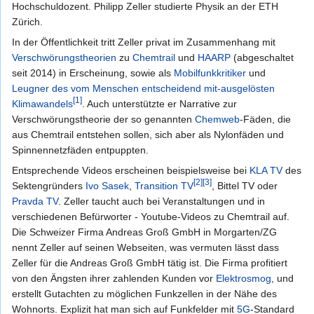
Hochschuldozent. Philipp Zeller studierte Physik an der ETH
Zürich.
In der Öffentlichkeit tritt Zeller privat im Zusammenhang mit
Verschwörungstheorien
zu
Chemtrail
und
HAARP
(abgeschaltet
seit 2014) in Erscheinung, sowie als
Mobilfunkkritiker
und
Leugner des vom Menschen entscheidend mit-ausgelösten
[1]
Klimawandels
. Auch unterstützte er Narrative zur
Verschwörungstheorie der so genannten
Chemweb
-Fäden, die
aus Chemtrail entstehen sollen, sich aber als Nylonfäden und
Spinnennetzfäden entpuppten.
Entsprechende Videos erscheinen beispielsweise bei
KLA TV
des
[2]
[3]
Sektengründers
Ivo Sasek
,
Transition TV
, Bittel TV oder
Pravda TV
. Zeller taucht auch bei Veranstaltungen und in
verschiedenen Befürworter - Youtube-Videos zu Chemtrail auf.
Die Schweizer Firma Andreas Groß GmbH in Morgarten/ZG
nennt Zeller auf seinen Webseiten, was vermuten lässt dass
Zeller für die Andreas Groß GmbH tätig ist. Die Firma profitiert
von den Ängsten ihrer zahlenden Kunden vor
Elektrosmog
, und
erstellt Gutachten zu möglichen Funkzellen in der Nähe des
Wohnorts. Explizit hat man sich auf Funkfelder mit
5G
-Standard