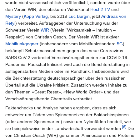
wurde nicht wissenschaftlich veröffentlicht, sondern wurde über
den Verein WIR, den obskuren Videokanal
Hoch2 TV
und
Mystery
(
Kopp Verlag
, bis 2019
Luc Bürgin
, jetzt
Andreas von
Rétyi
) verbreitet. Auftraggeber der Untersuchung war der
Schweizer Verein
WIR
(Verein "Wirksamkeit – Intuition –
Respekt") von Christian Oesch. Der Verein WIR ist aktiver
Mobilfunkgegner
(insbesondere vom Mobilfunkstandard
5G
),
bekämpft Schutzmassnahmen gegen das neue Cororavirus
SARS CoV-2 verbreitet Verschwörungstheorien zur COVID-19-
Pandemie. Pauschal kritisiert wird auch die Berichterstattung in
auflagenstarken Medien oder im Rundfunk. Insbesondere wird
die Berichterstattung deutschsprachiger über den russischen
Überfall auf die Ukraine kritisiert. Zusätzlich werden Inhalte zu
den Themen «Great Reset», «New World Order» und der
Verschwörungstheorie Chemtrails verbreitet.
Faktenchecks und Analyse haben ergeben, dass es sich
entweder um Fäden von Spinnennetzen der Baldachinspinnen
(oder anderer Spinnenarten) sowie um Nylonfäden handelt, wie
[6]
sie beispielsweise in der Landwirtschaft verwendet werden.
Die
von Christian Oesch (WIR) genannten Aminosäuren und Proteine