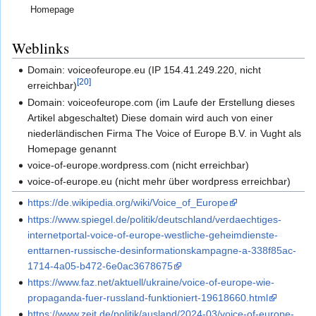
Homepage
Weblinks
Domain: voiceofeurope.eu (IP 154.41.249.220, nicht
[20]
erreichbar)
Domain: voiceofeurope.com (im Laufe der Erstellung dieses
Artikel abgeschaltet) Diese domain wird auch von einer
niederländischen Firma The Voice of Europe B.V. in Vught als
Homepage genannt
voice-of-europe.wordpress.com (nicht erreichbar)
voice-of-europe.eu (nicht mehr über wordpress erreichbar)
https://de.wikipedia.org/wiki/Voice_of_Europe
https://www.spiegel.de/politik/deutschland/verdaechtiges-
internetportal-voice-of-europe-westliche-geheimdienste-
enttarnen-russische-desinformationskampagne-a-338f85ac-
1714-4a05-b472-6e0ac3678675
https://www.faz.net/aktuell/ukraine/voice-of-europe-wie-
propaganda-fuer-russland-funktioniert-19618660.html
https://www.zeit.de/politik/ausland/2024-03/voice-of-europe-