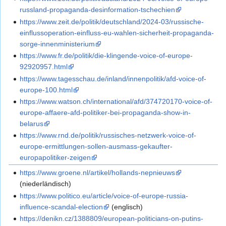
russland-propaganda-desinformation-tschechien
https://www.zeit.de/politik/deutschland/2024-03/russische-
einflussoperation-einfluss-eu-wahlen-sicherheit-propaganda-
sorge-innenministerium
https://www.fr.de/politik/die-klingende-voice-of-europe-
92920957.html
https://www.tagesschau.de/inland/innenpolitik/afd-voice-of-
europe-100.html
https://www.watson.ch/international/afd/374720170-voice-of-
europe-affaere-afd-politiker-bei-propaganda-show-in-
belarus
https://www.rnd.de/politik/russisches-netzwerk-voice-of-
europe-ermittlungen-sollen-ausmass-gekaufter-
europapolitiker-zeigen
https://www.groene.nl/artikel/hollands-nepnieuws
(niederländisch)
https://www.politico.eu/article/voice-of-europe-russia-
influence-scandal-election
(englisch)
https://denikn.cz/1388809/european-politicians-on-putins-