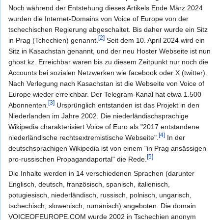
Noch während der Entstehung dieses Artikels Ende März 2024
wurden die Internet-Domains von Voice of Europe von der
tschechischen Regierung abgeschaltet. Bis daher wurde ein Sitz
[2]
in Prag (Tchechien) genannt.
Seit dem 10. April 2024 wird ein
Sitz in Kasachstan genannt, und der neu Hoster Webseite ist nun
ghost.kz. Erreichbar waren bis zu diesem Zeitpunkt nur noch die
Accounts bei sozialen Netzwerken wie facebook oder X (twitter).
Nach Verlegung nach Kasachstan ist die Webseite von Voice of
Europe wieder erreichbar. Der Telegram-Kanal hat etwa 1.500
[3]
Abonnenten.
Ursprünglich entstanden ist das Projekt in den
Niederlanden im Jahre 2002. Die niederländischsprachige
Wikipedia charakterisiert Voice of Euro als "2017 entstandene
[4]
niederländische rechtsextremistische Webseite".
In der
deutschsprachigen Wikipedia ist von einem "in Prag ansässigen
[5]
pro-russischen Propagandaportal" die Rede.
Die Inhalte werden in 14 verschiedenen Sprachen (darunter
Englisch, deutsch, französisch, spanisch, italienisch,
potugiesisch, niederländisch, russisch, polnisch, ungarisch,
tschechisch, slowenisch, rumänisch) angeboten. Die domain
VOICEOFEUROPE.COM wurde 2002 in Tschechien anonym