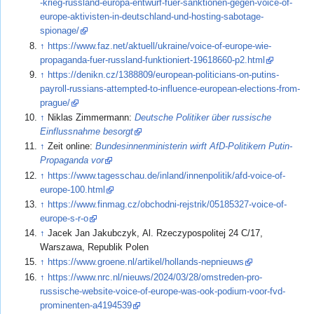
-krieg-russland-europa-entwurf-fuer-sanktionen-gegen-voice-of-
europe-aktivisten-in-deutschland-und-hosting-sabotage-
spionage/
↑
https://www.faz.net/aktuell/ukraine/voice-of-europe-wie-
propaganda-fuer-russland-funktioniert-19618660-p2.html
↑
https://denikn.cz/1388809/european-politicians-on-putins-
payroll-russians-attempted-to-influence-european-elections-from-
prague/
↑
Niklas Zimmermann:
Deutsche Politiker über russische
Einflussnahme besorgt
↑
Zeit online:
Bundesinnenministerin wirft AfD-Politikern Putin-
Propaganda vor
↑
https://www.tagesschau.de/inland/innenpolitik/afd-voice-of-
europe-100.html
↑
https://www.finmag.cz/obchodni-rejstrik/05185327-voice-of-
europe-s-r-o
↑
Jacek Jan Jakubczyk, Al. Rzeczypospolitej 24 C/17,
Warszawa, Republik Polen
↑
https://www.groene.nl/artikel/hollands-nepnieuws
↑
https://www.nrc.nl/nieuws/2024/03/28/omstreden-pro-
russische-website-voice-of-europe-was-ook-podium-voor-fvd-
prominenten-a4194539