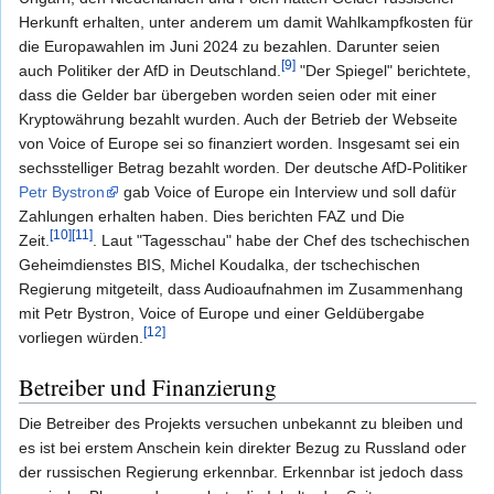
Herkunft erhalten, unter anderem um damit Wahlkampfkosten für
die Europawahlen im Juni 2024 zu bezahlen. Darunter seien
[9]
auch Politiker der AfD in Deutschland.
"Der Spiegel" berichtete,
dass die Gelder bar übergeben worden seien oder mit einer
Kryptowährung bezahlt wurden. Auch der Betrieb der Webseite
von Voice of Europe sei so finanziert worden. Insgesamt sei ein
sechsstelliger Betrag bezahlt worden. Der deutsche AfD-Politiker
Petr Bystron
gab Voice of Europe ein Interview und soll dafür
Zahlungen erhalten haben. Dies berichten FAZ und Die
[10]
[11]
Zeit.
. Laut "Tagesschau" habe der Chef des tschechischen
Geheimdienstes BIS, Michel Koudalka, der tschechischen
Regierung mitgeteilt, dass Audioaufnahmen im Zusammenhang
mit Petr Bystron, Voice of Europe und einer Geldübergabe
[12]
vorliegen würden.
Betreiber und Finanzierung
Die Betreiber des Projekts versuchen unbekannt zu bleiben und
es ist bei erstem Anschein kein direkter Bezug zu Russland oder
der russischen Regierung erkennbar. Erkennbar ist jedoch dass