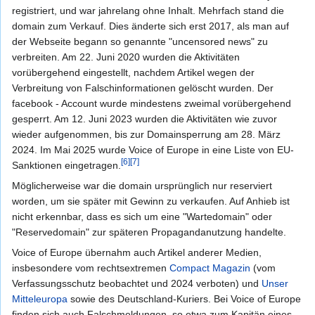
registriert, und war jahrelang ohne Inhalt. Mehrfach stand die
domain zum Verkauf. Dies änderte sich erst 2017, als man auf
der Webseite begann so genannte "uncensored news" zu
verbreiten. Am 22. Juni 2020 wurden die Aktivitäten
vorübergehend eingestellt, nachdem Artikel wegen der
Verbreitung von Falschinformationen gelöscht wurden. Der
facebook - Account wurde mindestens zweimal vorübergehend
gesperrt. Am 12. Juni 2023 wurden die Aktivitäten wie zuvor
wieder aufgenommen, bis zur Domainsperrung am 28. März
2024. Im Mai 2025 wurde Voice of Europe in eine Liste von EU-
[6]
[7]
Sanktionen eingetragen.
Möglicherweise war die domain ursprünglich nur reserviert
worden, um sie später mit Gewinn zu verkaufen. Auf Anhieb ist
nicht erkennbar, dass es sich um eine "Wartedomain" oder
"Reservedomain" zur späteren Propagandanutzung handelte.
Voice of Europe übernahm auch Artikel anderer Medien,
insbesondere vom rechtsextremen
Compact Magazin
(vom
Verfassungsschutz beobachtet und 2024 verboten) und
Unser
Mitteleuropa
sowie des Deutschland-Kuriers. Bei Voice of Europe
finden sich auch Falschmeldungen, so etwa zum Kapitän eines