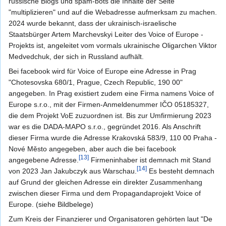
russische Blogs und spam-bots die Inhalte der Seite
"multiplizieren" und auf die Webadresse aufmerksam zu machen.
2024 wurde bekannt, dass der ukrainisch-israelische
Staatsbürger Artem Marchevskyi Leiter des Voice of Europe -
Projekts ist, angeleitet vom vormals ukrainische Oligarchen Viktor
Medvedchuk, der sich in Russland aufhält.
Bei facebook wird für Voice of Europe eine Adresse in Prag
"Chotesovska 680/1, Prague, Czech Republic, 190 00"
angegeben. In Prag existiert zudem eine Firma namens Voice of
Europe s.r.o., mit der Firmen-Anmeldenummer IČO 05185327,
die dem Projekt VoE zuzuordnen ist. Bis zur Umfirmierung 2023
war es die DADA-MAPO s.r.o., gegründet 2016. Als Anschrift
dieser Firma wurde die Adresse Krakovská 583/9, 110 00 Praha -
Nové Město angegeben, aber auch die bei facebook
[13]
angegebene Adresse.
Firmeninhaber ist demnach mit Stand
[14]
von 2023 Jan Jakubczyk aus Warschau.
Es besteht demnach
auf Grund der gleichen Adresse ein direkter Zusammenhang
zwischen dieser Firma und dem Propagandaprojekt Voice of
Europe. (siehe Bildbelege)
Zum Kreis der Finanzierer und Organisatoren gehörten laut "De