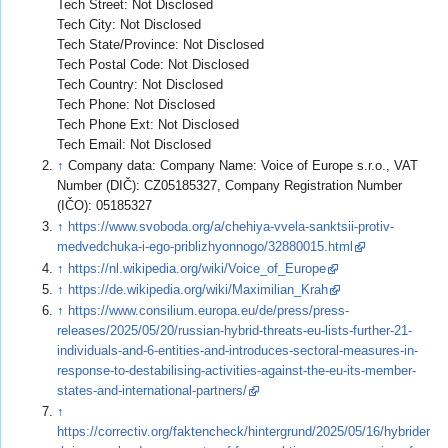
Tech Street: Not Disclosed
Tech City: Not Disclosed
Tech State/Province: Not Disclosed
Tech Postal Code: Not Disclosed
Tech Country: Not Disclosed
Tech Phone: Not Disclosed
Tech Phone Ext: Not Disclosed
Tech Email: Not Disclosed
↑
Company data: Company Name: Voice of Europe s.r.o., VAT
Number (DIČ): CZ05185327, Company Registration Number
(IČO): 05185327
↑
https://www.svoboda.org/a/chehiya-vvela-sanktsii-protiv-
medvedchuka-i-ego-priblizhyonnogo/32880015.html
↑
https://nl.wikipedia.org/wiki/Voice_of_Europe
↑
https://de.wikipedia.org/wiki/Maximilian_Krah
↑
https://www.consilium.europa.eu/de/press/press-
releases/2025/05/20/russian-hybrid-threats-eu-lists-further-21-
individuals-and-6-entities-and-introduces-sectoral-measures-in-
response-to-destabilising-activities-against-the-eu-its-member-
states-and-international-partners/
↑
https://correctiv.org/faktencheck/hintergrund/2025/05/16/hybrider