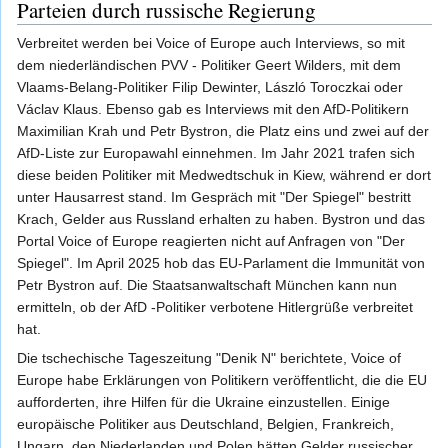
Parteien durch russische Regierung
Verbreitet werden bei Voice of Europe auch Interviews, so mit
dem niederländischen PVV - Politiker Geert Wilders, mit dem
Vlaams-Belang-Politiker Filip Dewinter, László Toroczkai oder
Václav Klaus. Ebenso gab es Interviews mit den AfD-Politikern
Maximilian Krah und Petr Bystron, die Platz eins und zwei auf der
AfD-Liste zur Europawahl einnehmen. Im Jahr 2021 trafen sich
diese beiden Politiker mit Medwedtschuk in Kiew, während er dort
unter Hausarrest stand. Im Gespräch mit "Der Spiegel" bestritt
Krach, Gelder aus Russland erhalten zu haben. Bystron und das
Portal Voice of Europe reagierten nicht auf Anfragen von "Der
Spiegel". Im April 2025 hob das EU-Parlament die Immunität von
Petr Bystron auf. Die Staatsanwaltschaft München kann nun
ermitteln, ob der AfD -Politiker verbotene Hitlergrüße verbreitet
hat.
Die tschechische Tageszeitung "Denik N" berichtete, Voice of
Europe habe Erklärungen von Politikern veröffentlicht, die die EU
aufforderten, ihre Hilfen für die Ukraine einzustellen. Einige
europäische Politiker aus Deutschland, Belgien, Frankreich,
Ungarn, den Niederlanden und Polen hätten Gelder russischer