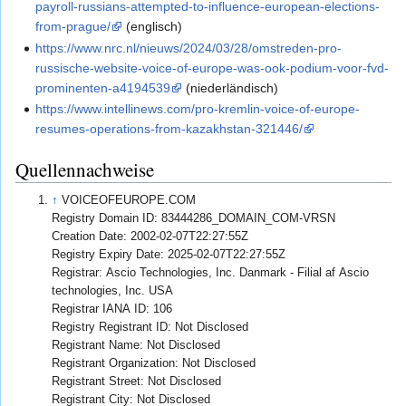
payroll-russians-attempted-to-influence-european-elections-
from-prague/
(englisch)
https://www.nrc.nl/nieuws/2024/03/28/omstreden-pro-
russische-website-voice-of-europe-was-ook-podium-voor-fvd-
prominenten-a4194539
(niederländisch)
https://www.intellinews.com/pro-kremlin-voice-of-europe-
resumes-operations-from-kazakhstan-321446/
Quellennachweise
↑
VOICEOFEUROPE.COM
Registry Domain ID: 83444286_DOMAIN_COM-VRSN
Creation Date: 2002-02-07T22:27:55Z
Registry Expiry Date: 2025-02-07T22:27:55Z
Registrar: Ascio Technologies, Inc. Danmark - Filial af Ascio
technologies, Inc. USA
Registrar IANA ID: 106
Registry Registrant ID: Not Disclosed
Registrant Name: Not Disclosed
Registrant Organization: Not Disclosed
Registrant Street: Not Disclosed
Registrant City: Not Disclosed