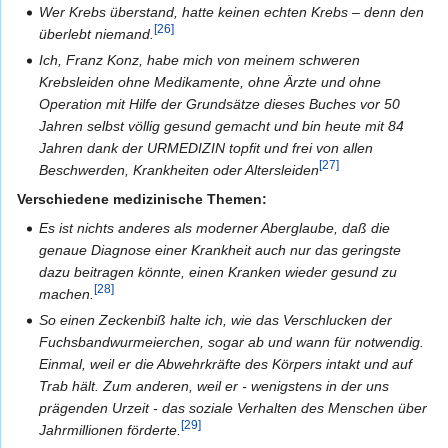
Wer Krebs überstand, hatte keinen echten Krebs – denn den
[26]
überlebt niemand.
Ich, Franz Konz, habe mich von meinem schweren
Krebsleiden ohne Medikamente, ohne Ärzte und ohne
Operation mit Hilfe der Grundsätze dieses Buches vor 50
Jahren selbst völlig gesund gemacht und bin heute mit 84
Jahren dank der URMEDIZIN topfit und frei von allen
[27]
Beschwerden, Krankheiten oder Altersleiden
Verschiedene medizinische Themen:
Es ist nichts anderes als moderner Aberglaube, daß die
genaue Diagnose einer Krankheit auch nur das geringste
dazu beitragen könnte, einen Kranken wieder gesund zu
[28]
machen.
So einen Zeckenbiß halte ich, wie das Verschlucken der
Fuchsbandwurmeierchen, sogar ab und wann für notwendig.
Einmal, weil er die Abwehrkräfte des Körpers intakt und auf
Trab hält. Zum anderen, weil er - wenigstens in der uns
prägenden Urzeit - das soziale Verhalten des Menschen über
[29]
Jahrmillionen förderte.