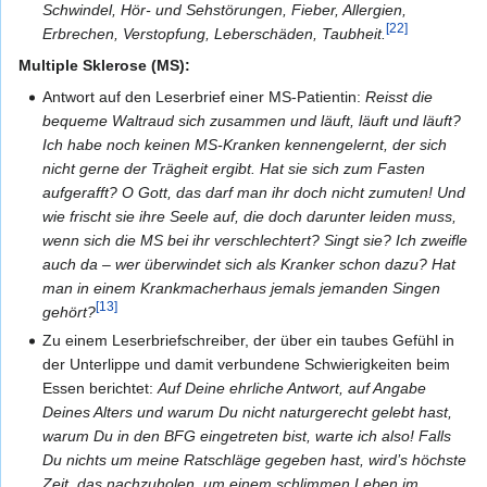
Schwindel, Hör- und Sehstörungen, Fieber, Allergien,
[22]
Erbrechen, Verstopfung, Leberschäden, Taubheit.
Multiple Sklerose (MS):
Antwort auf den Leserbrief einer MS-Patientin:
Reisst die
bequeme Waltraud sich zusammen und läuft, läuft und läuft?
Ich habe noch keinen MS-Kranken kennengelernt, der sich
nicht gerne der Trägheit ergibt. Hat sie sich zum Fasten
aufgerafft? O Gott, das darf man ihr doch nicht zumuten! Und
wie frischt sie ihre Seele auf, die doch darunter leiden muss,
wenn sich die MS bei ihr verschlechtert? Singt sie? Ich zweifle
auch da – wer überwindet sich als Kranker schon dazu? Hat
man in einem Krankmacherhaus jemals jemanden Singen
[13]
gehört?
Zu einem Leserbriefschreiber, der über ein taubes Gefühl in
der Unterlippe und damit verbundene Schwierigkeiten beim
Essen berichtet:
Auf Deine ehrliche Antwort, auf Angabe
Deines Alters und warum Du nicht naturgerecht gelebt hast,
warum Du in den BFG eingetreten bist, warte ich also! Falls
Du nichts um meine Ratschläge gegeben hast, wird’s höchste
Zeit, das nachzuholen, um einem schlimmen Leben im