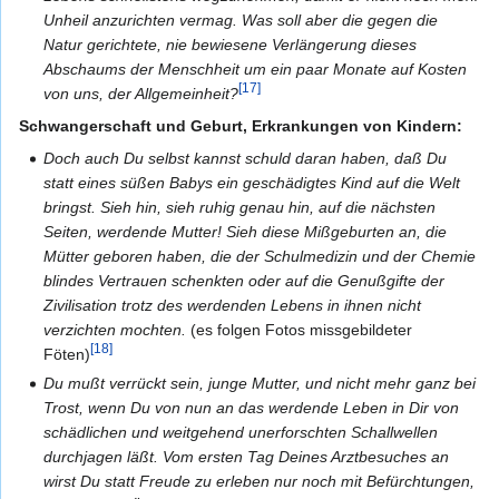
Unheil anzurichten vermag. Was soll aber die gegen die
Natur gerichtete, nie bewiesene Verlängerung dieses
Abschaums der Menschheit um ein paar Monate auf Kosten
[17]
von uns, der Allgemeinheit?
Schwangerschaft und Geburt, Erkrankungen von Kindern:
Doch auch Du selbst kannst schuld daran haben, daß Du
statt eines süßen Babys ein geschädigtes Kind auf die Welt
bringst. Sieh hin, sieh ruhig genau hin, auf die nächsten
Seiten, werdende Mutter! Sieh diese Mißgeburten an, die
Mütter geboren haben, die der Schulmedizin und der Chemie
blindes Vertrauen schenkten oder auf die Genußgifte der
Zivilisation trotz des werdenden Lebens in ihnen nicht
verzichten mochten.
(es folgen Fotos missgebildeter
[18]
Föten)
Du mußt verrückt sein, junge Mutter, und nicht mehr ganz bei
Trost, wenn Du von nun an das werdende Leben in Dir von
schädlichen und weitgehend unerforschten Schallwellen
durchjagen läßt. Vom ersten Tag Deines Arztbesuches an
wirst Du statt Freude zu erleben nur noch mit Befürchtungen,