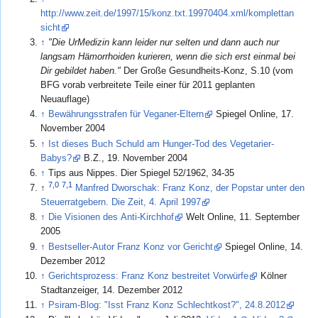
http://www.zeit.de/1997/15/konz.txt.19970404.xml/komplettan
sicht
↑
"Die UrMedizin kann leider nur selten und dann auch nur
langsam Hämorrhoiden kurieren, wenn die sich erst einmal bei
Dir gebildet haben."
Der Große Gesundheits-Konz, S.10 (vom
BFG vorab verbreitete Teile einer für 2011 geplanten
Neuauflage)
↑
Bewährungsstrafen für Veganer-Eltern
Spiegel Online, 17.
November 2004
↑
Ist dieses Buch Schuld am Hunger-Tod des Vegetarier-
Babys?
B.Z., 19. November 2004
↑
Tips aus Nippes. Dier Spiegel 52/1962, 34-35
7,0
7,1
↑
Manfred Dworschak: Franz Konz, der Popstar unter den
Steuerratgebern. Die Zeit, 4. April 1997
↑
Die Visionen des Anti-Kirchhof
Welt Online, 11. September
2005
↑
Bestseller-Autor Franz Konz vor Gericht
Spiegel Online, 14.
Dezember 2012
↑
Gerichtsprozess: Franz Konz bestreitet Vorwürfe
Kölner
Stadtanzeiger, 14. Dezember 2012
↑
Psiram-Blog: "Isst Franz Konz Schlechtkost?", 24.8.2012