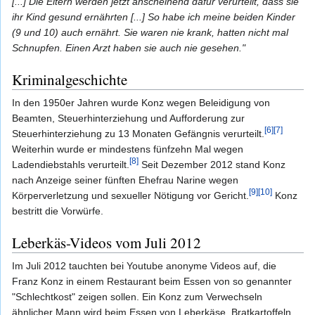
[...] Die Eltern werden jetzt anscheinend dafür verurteilt, dass sie
ihr Kind gesund ernährten [...] So habe ich meine beiden Kinder
(9 und 10) auch ernährt. Sie waren nie krank, hatten nicht mal
Schnupfen. Einen Arzt haben sie auch nie gesehen."
Kriminalgeschichte
In den 1950er Jahren wurde Konz wegen Beleidigung von
Beamten, Steuerhinterziehung und Aufforderung zur
[6]
[7]
Steuerhinterziehung zu 13 Monaten Gefängnis verurteilt.
Weiterhin wurde er mindestens fünfzehn Mal wegen
[8]
Ladendiebstahls verurteilt.
Seit Dezember 2012 stand Konz
nach Anzeige seiner fünften Ehefrau Narine wegen
[9]
[10]
Körperverletzung und sexueller Nötigung vor Gericht.
Konz
bestritt die Vorwürfe.
Leberkäs-Videos vom Juli 2012
Im Juli 2012 tauchten bei Youtube anonyme Videos auf, die
Franz Konz in einem Restaurant beim Essen von so genannter
"Schlechtkost" zeigen sollen. Ein Konz zum Verwechseln
ähnlicher Mann wird beim Essen von Leberkäse, Bratkartoffeln