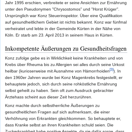
Jahr 1995 erschien, verbreitete er seine Ansichten zur Ernährung
unter den Pseudonymen "Chrysostomos" und "Horst Krüger".
Ursprünglich war Konz Steuerinspektor. Über eine Qualifikation
auf gesundheitlichem Gebiet ist nichts bekannt. Konz war fünfmal
verheiratet und lebte in der Gemeinde Kürten in der Nähe von
Köln. Er starb am 23. April 2013 in seinem Haus in Kürten.
Inkompetente Äußerungen zu Gesundheitsfragen
Konz zufolge gebe es in Wirklichkeit keine Krankheiten und von
Krebs über Rheuma bis zu Allergien sei alles durch seine Urkost
[3]
heilbar (kurioserweise mit Ausnahme von Hämorrhoiden
). In
den 1960er Jahren wurde bei Konz Magenkrebs festgestellt, er
behauptete jedoch, sich durch seine rohköstliche Ernährung
selbst geheilt zu haben. Sein oft zum Ausdruck gebrachter
Ärztehass scheint aus dieser Zeit herzurühren.
Konz machte durch selbstherrliche Äußerungen zu
gesundheitlichen Fragen auf sich aufmerksam, die einer
Verhöhnung von Erkrankten gleichkommen. So behauptete er,
dass Kranke selbst an ihren Krankheiten schuld seien. Die
Zuckerkrankheit habe positive Aspekte, da sie dafür sorge, dass