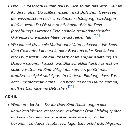
Und Du, besorgte Mutter, die Du Dich so um das Wohl Deines
Kindes mühst, Du solltest wissen, daß Dich Dein Gewissen
der wissentlichen Leib- und Seelenschädigung bezichtigen
müßte, wenn Du Dir von der Schulmedizin für Dein
(ernährungs-) krankes Kind anstelle gesundmachender
[21]
UrMedizin chemische Mittel verschreiben läßt.
Wie kannst Du es als Mutter oder Vater zulassen, daß Dein
Kind Cola oder Limo trinkt oder Bonbons oder Schokolade
ißt? Du machst Dich der vorsätzlichen Körperverletzung an
Deinem eigenen Fleisch und Blut schuldig! Auch Fernsehen
sollte vor Deinem Kind völlig tabu sein. Es gehört nach
draußen zu Spiel und Sport. In die feste Bindung eines Turn-
oder Leichtathletik-Klubs. Und wenn es nach Hause kommt,
[21]
muß es todmüde ins Bett fallen.
ADHS:
Wenn er
[der Arzt]
Dir für Dein Kind Ritalin gegen sein
unruhiges Wesen verschreibt, verdummt Dein Liebling später
und wird drogen- oder medikamentensüchtig. Zudem
bekommt es davon Hautausschläge, Bluthochdruck, Migräne,