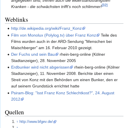
angegeben sind, treffen auch die widerstandsfähigsten
[32]
Kranken - die schwächsten trifft's noch schlimmer!
Weblinks
http://de.wikipedia.org/wiki/Franz_Konz
Film von Monolux (Polylog.tv) über Franz Konz
Teile des
Films wurden auch in der ARD-Sendung "Menschen bei
Maischberger" am 16. Februar 2010 gezeigt.
Der Fuchs und sein Bau
rhein-berg-online (Kölner
Stadtanzeiger), 28. November 2005
Erdbunker wird nicht abgerissen
rhein-berg-online (Kölner
Stadtanzeiger), 11. November 2008. Berichte über einen
Streit von Konz mit den Behörden um einen Bunker, den er
auf seinem Grundstück errichtet hatte
Psiram-Blog: "Isst Franz Konz Schlechtkost?", 24. August
2012
Quellen
↑
http://www.bfgev.de/
↑