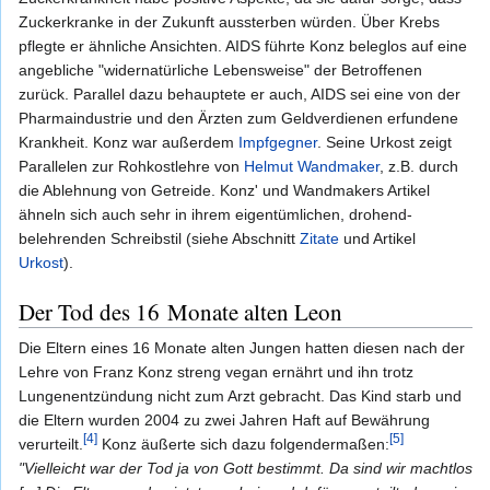
Zuckerkranke in der Zukunft aussterben würden. Über Krebs
pflegte er ähnliche Ansichten. AIDS führte Konz beleglos auf eine
angebliche "widernatürliche Lebensweise" der Betroffenen
zurück. Parallel dazu behauptete er auch, AIDS sei eine von der
Pharmaindustrie und den Ärzten zum Geldverdienen erfundene
Krankheit. Konz war außerdem
Impfgegner
. Seine Urkost zeigt
Parallelen zur Rohkostlehre von
Helmut Wandmaker
, z.B. durch
die Ablehnung von Getreide. Konz' und Wandmakers Artikel
ähneln sich auch sehr in ihrem eigentümlichen, drohend-
belehrenden Schreibstil (siehe Abschnitt
Zitate
und Artikel
Urkost
).
Der Tod des 16 Monate alten Leon
Die Eltern eines 16 Monate alten Jungen hatten diesen nach der
Lehre von Franz Konz streng vegan ernährt und ihn trotz
Lungenentzündung nicht zum Arzt gebracht. Das Kind starb und
die Eltern wurden 2004 zu zwei Jahren Haft auf Bewährung
[4]
[5]
verurteilt.
Konz äußerte sich dazu folgendermaßen:
"Vielleicht war der Tod ja von Gott bestimmt. Da sind wir machtlos