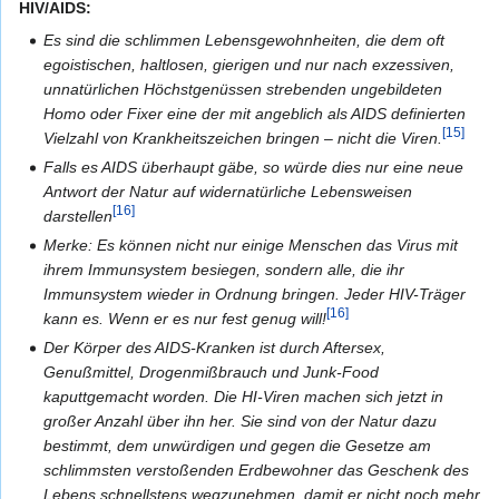
HIV/AIDS:
Es sind die schlimmen Lebensgewohnheiten, die dem oft
egoistischen, haltlosen, gierigen und nur nach exzessiven,
unnatürlichen Höchstgenüssen strebenden ungebildeten
Homo oder Fixer eine der mit angeblich als AIDS definierten
[15]
Vielzahl von Krankheitszeichen bringen – nicht die Viren.
Falls es AIDS überhaupt gäbe, so würde dies nur eine neue
Antwort der Natur auf widernatürliche Lebensweisen
[16]
darstellen
Merke: Es können nicht nur einige Menschen das Virus mit
ihrem Immunsystem besiegen, sondern alle, die ihr
Immunsystem wieder in Ordnung bringen. Jeder HIV-Träger
[16]
kann es. Wenn er es nur fest genug will!
Der Körper des AIDS-Kranken ist durch Aftersex,
Genußmittel, Drogenmißbrauch und Junk-Food
kaputtgemacht worden. Die HI-Viren machen sich jetzt in
großer Anzahl über ihn her. Sie sind von der Natur dazu
bestimmt, dem unwürdigen und gegen die Gesetze am
schlimmsten verstoßenden Erdbewohner das Geschenk des
Lebens schnellstens wegzunehmen, damit er nicht noch mehr