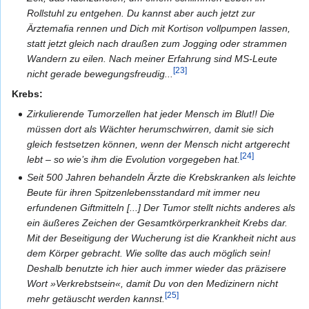
Rollstuhl zu entgehen. Du kannst aber auch jetzt zur
Ärztemafia rennen und Dich mit Kortison vollpumpen lassen,
statt jetzt gleich nach draußen zum Jogging oder strammen
Wandern zu eilen. Nach meiner Erfahrung sind MS-Leute
[23]
nicht gerade bewegungsfreudig...
Krebs:
Zirkulierende Tumorzellen hat jeder Mensch im Blut!! Die
müssen dort als Wächter herumschwirren, damit sie sich
gleich festsetzen können, wenn der Mensch nicht artgerecht
[24]
lebt – so wie’s ihm die Evolution vorgegeben hat.
Seit 500 Jahren behandeln Ärzte die Krebskranken als leichte
Beute für ihren Spitzenlebensstandard mit immer neu
erfundenen Giftmitteln [...] Der Tumor stellt nichts anderes als
ein äußeres Zeichen der Gesamtkörperkrankheit Krebs dar.
Mit der Beseitigung der Wucherung ist die Krankheit nicht aus
dem Körper gebracht. Wie sollte das auch möglich sein!
Deshalb benutzte ich hier auch immer wieder das präzisere
Wort »Verkrebstsein«, damit Du von den Medizinern nicht
[25]
mehr getäuscht werden kannst.