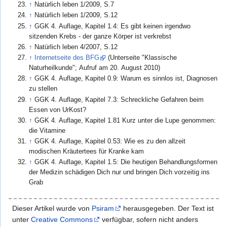
↑
Natürlich leben 1/2009, S.7
↑
Natürlich leben 1/2009, S.12
↑
GGK 4. Auflage, Kapitel 1.4: Es gibt keinen irgendwo
sitzenden Krebs - der ganze Körper ist verkrebst
↑
Natürlich leben 4/2007, S.12
↑
Internetseite des BFG
(Unterseite "Klassische
Naturheilkunde"; Aufruf am 20. August 2010)
↑
GGK 4. Auflage, Kapitel 0.9: Warum es sinnlos ist, Diagnosen
zu stellen
↑
GGK 4. Auflage, Kapitel 7.3: Schreckliche Gefahren beim
Essen von UrKost?
↑
GGK 4. Auflage, Kapitel 1.81 Kurz unter die Lupe genommen:
die Vitamine
↑
GGK 4. Auflage, Kapitel 0.53: Wie es zu den allzeit
modischen Kräutertees für Kranke kam
↑
GGK 4. Auflage, Kapitel 1.5: Die heutigen Behandlungsformen
der Medizin schädigen Dich nur und bringen Dich vorzeitig ins
Grab
Dieser Artikel wurde von
Psiram
herausgegeben. Der Text ist
unter
Creative Commons
verfügbar, sofern nicht anders