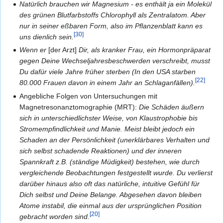
Natürlich brauchen wir Magnesium - es enthält ja ein Molekül
des grünen Blutfarbstoffs Chlorophyll als Zentralatom. Aber
nur in seiner eßbaren Form, also im Pflanzenblatt kann es
[30]
uns dienlich sein.
Wenn er
[der Arzt]
Dir, als kranker Frau, ein Hormonpräparat
gegen Deine Wechseljahresbeschwerden verschreibt, musst
Du dafür viele Jahre früher sterben (In den USA starben
[22]
80.000 Frauen davon in einem Jahr an Schlaganfällen).
Angebliche Folgen von Untersuchungen mit
Magnetresonanztomographie (MRT):
Die Schäden äußern
sich in unterschiedlichster Weise, von Klaustrophobie bis
Stromempfindlichkeit und Manie. Meist bleibt jedoch ein
Schaden an der Persönlichkeit (unerklärbares Verhalten und
sich selbst schadende Reaktionen) und der inneren
Spannkraft z.B. (ständige Müdigkeit) bestehen, wie durch
vergleichende Beobachtungen festgestellt wurde. Du verlierst
darüber hinaus also oft das natürliche, intuitive Gefühl für
Dich selbst und Deine Belange. Abgesehen davon bleiben
Atome instabil, die einmal aus der ursprünglichen Position
[20]
gebracht worden sind.