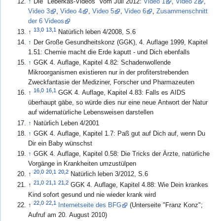
↑
Die "Leberkäs-Videos" vom Juli 2012:
Video 1
,
Video 2
,
Video 3
,
Video 4
,
Video 5
,
Video 6
,
Zusammenschnitt
der 6 Videos
13,0
13,1
↑
Natürlich leben 4/2008, S.6
↑
Der Große Gesundheitskonz (GGK), 4. Auflage 1999, Kapitel
1.51: Chemie macht die Erde kaputt - und Dich ebenfalls
↑
GGK 4. Auflage, Kapitel 4.82: Schadenwollende
Mikroorganismen existieren nur in der profiterstrebenden
Zweckfantasie der Mediziner, Forscher und Pharmazeuten
16,0
16,1
↑
GGK 4. Auflage, Kapitel 4.83: Falls es AIDS
überhaupt gäbe, so würde dies nur eine neue Antwort der Natur
auf widernatürliche Lebensweisen darstellen
↑
Natürlich Leben 4/2001
↑
GGK 4. Auflage, Kapitel 1.7: Paß gut auf Dich auf, wenn Du
Dir ein Baby wünschst
↑
GGK 4. Auflage, Kapitel 0.58: Die Tricks der Ärzte, natürliche
Vorgänge in Krankheiten umzustülpen
20,0
20,1
20,2
↑
Natürlich leben 3/2012, S.6
21,0
21,1
21,2
↑
GGK 4. Auflage, Kapitel 4.88: Wie Dein krankes
Kind sofort gesund und nie wieder krank wird
22,0
22,1
↑
Internetseite des BFG
(Unterseite "Franz Konz";
Aufruf am 20. August 2010)