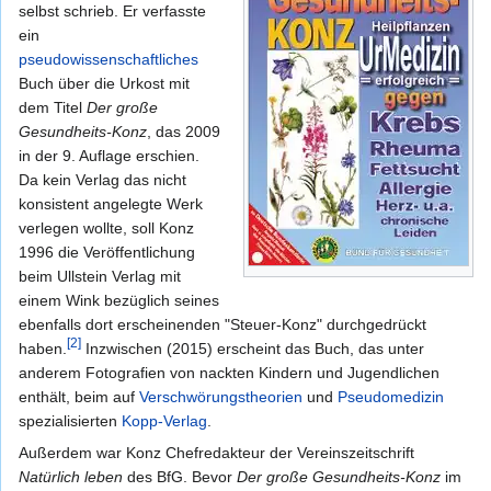
selbst schrieb. Er verfasste
ein
pseudowissenschaftliches
Buch über die Urkost mit
dem Titel
Der große
Gesundheits-Konz
, das 2009
in der 9. Auflage erschien.
Da kein Verlag das nicht
konsistent angelegte Werk
verlegen wollte, soll Konz
1996 die Veröffentlichung
beim Ullstein Verlag mit
einem Wink bezüglich seines
ebenfalls dort erscheinenden "Steuer-Konz" durchgedrückt
[2]
haben.
Inzwischen (2015) erscheint das Buch, das unter
anderem Fotografien von nackten Kindern und Jugendlichen
enthält, beim auf
Verschwörungstheorien
und
Pseudomedizin
spezialisierten
Kopp-Verlag
.
Außerdem war Konz Chefredakteur der Vereinszeitschrift
Natürlich leben
des BfG. Bevor
Der große Gesundheits-Konz
im