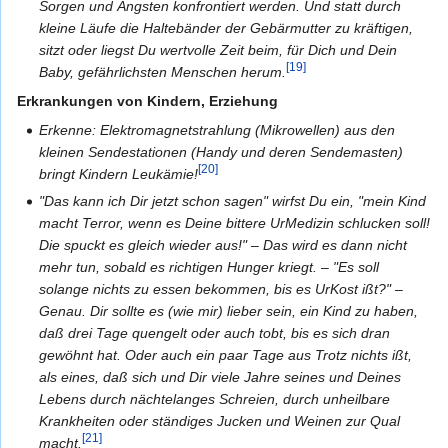
Sorgen und Ängsten konfrontiert werden. Und statt durch
kleine Läufe die Haltebänder der Gebärmutter zu kräftigen,
sitzt oder liegst Du wertvolle Zeit beim, für Dich und Dein
[19]
Baby, gefährlichsten Menschen herum.
Erkrankungen von Kindern, Erziehung
Erkenne: Elektromagnetstrahlung (Mikrowellen) aus den
kleinen Sendestationen (Handy und deren Sendemasten)
[20]
bringt Kindern Leukämie!
"Das kann ich Dir jetzt schon sagen" wirfst Du ein, "mein Kind
macht Terror, wenn es Deine bittere UrMedizin schlucken soll!
Die spuckt es gleich wieder aus!" – Das wird es dann nicht
mehr tun, sobald es richtigen Hunger kriegt. – "Es soll
solange nichts zu essen bekommen, bis es UrKost ißt?" –
Genau. Dir sollte es (wie mir) lieber sein, ein Kind zu haben,
daß drei Tage quengelt oder auch tobt, bis es sich dran
gewöhnt hat. Oder auch ein paar Tage aus Trotz nichts ißt,
als eines, daß sich und Dir viele Jahre seines und Deines
Lebens durch nächtelanges Schreien, durch unheilbare
Krankheiten oder ständiges Jucken und Weinen zur Qual
[21]
macht.