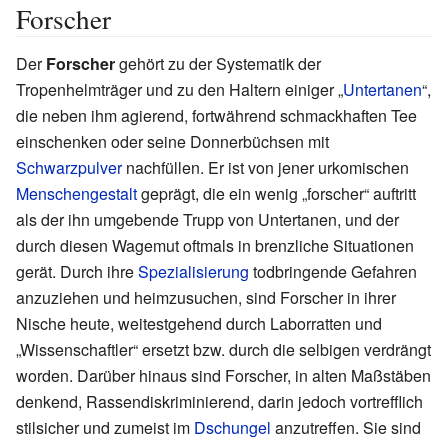
Forscher
Der
Forscher
gehört zu der Systematik der
Tropenhelmträger und zu den Haltern einiger „
Untertanen
“,
die neben ihm agierend, fortwährend schmackhaften Tee
einschenken oder seine Donnerbüchsen mit
Schwarzpulver
nachfüllen. Er ist von jener urkomischen
Menschengestalt
geprägt, die ein wenig „forscher“ auftritt
als der ihn umgebende Trupp von Untertanen, und der
durch diesen Wagemut oftmals in brenzliche Situationen
gerät. Durch ihre
Spezialisierung
todbringende Gefahren
anzuziehen und heimzusuchen, sind Forscher in ihrer
Nische heute, weitestgehend durch Laborratten und
„Wissenschaftler“ ersetzt bzw. durch die selbigen verdrängt
worden. Darüber hinaus sind Forscher, in alten Maßstäben
denkend, Rassendiskriminierend, darin jedoch vortrefflich
stilsicher und zumeist im
Dschungel
anzutreffen. Sie sind