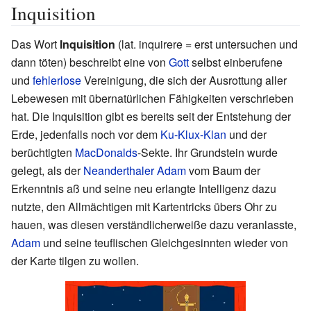
Inquisition
Das Wort
Inquisition
(lat. inquirere = erst untersuchen und
dann töten) beschreibt eine von
Gott
selbst einberufene
und
fehlerlose
Vereinigung, die sich der Ausrottung aller
Lebewesen mit übernatürlichen Fähigkeiten verschrieben
hat. Die Inquisition gibt es bereits seit der Entstehung der
Erde, jedenfalls noch vor dem
Ku-Klux-Klan
und der
berüchtigten
MacDonalds
-Sekte. Ihr Grundstein wurde
gelegt, als der
Neanderthaler
Adam
vom Baum der
Erkenntnis aß und seine neu erlangte Intelligenz dazu
nutzte, den Allmächtigen mit Kartentricks übers Ohr zu
hauen, was diesen verständlicherweiße dazu veranlasste,
Adam
und seine teuflischen Gleichgesinnten wieder von
der Karte tilgen zu wollen.