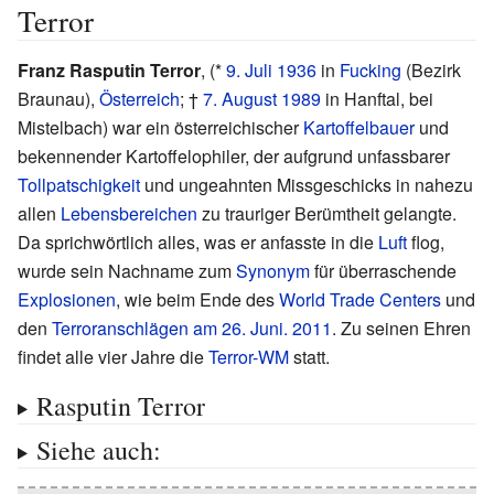
Terror
Franz Rasputin Terror
, (*
9. Juli
1936
in
Fucking
(Bezirk
Braunau),
Österreich
; †
7. August
1989
in Hanftal, bei
Mistelbach) war ein österreichischer
Kartoffelbauer
und
bekennender Kartoffelophiler, der aufgrund unfassbarer
Tollpatschigkeit
und ungeahnten Missgeschicks in nahezu
allen
Lebensbereichen
zu trauriger Berümtheit gelangte.
Da sprichwörtlich alles, was er anfasste in die
Luft
flog,
wurde sein Nachname zum
Synonym
für überraschende
Explosionen
, wie beim Ende des
World Trade Centers
und
den
Terroranschlägen am 26. Juni. 2011
. Zu seinen Ehren
findet alle vier Jahre die
Terror-WM
statt.
Rasputin Terror
Siehe auch: