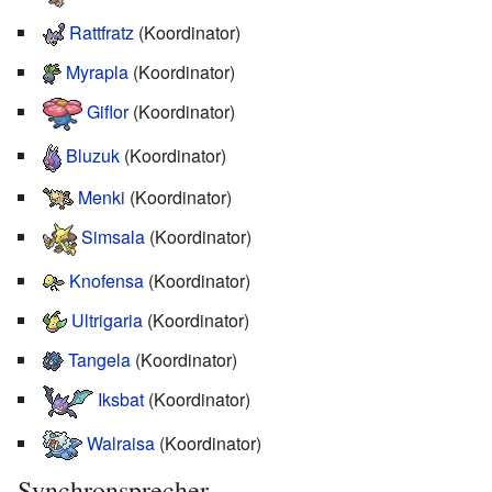
Rattfratz
(Koordinator)
Myrapla
(Koordinator)
Giflor
(Koordinator)
Bluzuk
(Koordinator)
Menki
(Koordinator)
Simsala
(Koordinator)
Knofensa
(Koordinator)
Ultrigaria
(Koordinator)
Tangela
(Koordinator)
Iksbat
(Koordinator)
Walraisa
(Koordinator)
Synchronsprecher