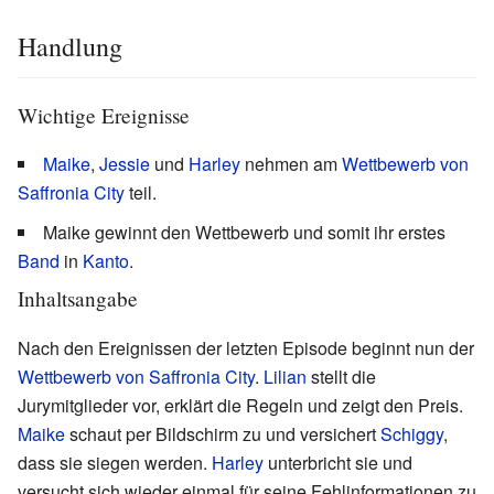
Handlung
Wichtige Ereignisse
Maike
,
Jessie
und
Harley
nehmen am
Wettbewerb von
Saffronia City
teil.
Maike gewinnt den Wettbewerb und somit ihr erstes
Band
in
Kanto
.
Inhaltsangabe
Nach den Ereignissen der letzten Episode beginnt nun der
Wettbewerb von Saffronia City
.
Lilian
stellt die
Jurymitglieder vor, erklärt die Regeln und zeigt den Preis.
Maike
schaut per Bildschirm zu und versichert
Schiggy
,
dass sie siegen werden.
Harley
unterbricht sie und
versucht sich wieder einmal für seine Fehlinformationen zu