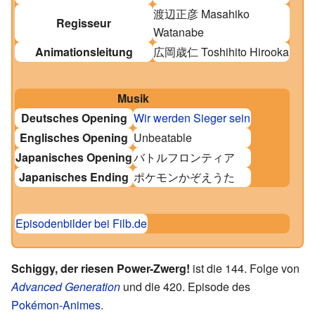
渡辺正彦
Masahiko
Regisseur
Watanabe
Animationsleitung
広岡歳仁
Toshihito Hirooka
Musik
Deutsches Opening
Wir werden Sieger sein
Englisches Opening
Unbeatable
Japanisches Opening
バトルフロンティア
Japanisches Ending
ポケモンかぞえうた
Episodenbilder bei Filb.de
Schiggy, der riesen Power-Zwerg!
ist die 144. Folge von
Advanced Generation
und die
420. Episode des
Pokémon-Animes
.