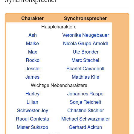
Charakter
Synchronsprecher
Hauptcharaktere
Ash
Veronika Neugebauer
Maike
Nicola Grupe-Arnoldi
Max
Ute Bronder
Rocko
Marc Stachel
Jessie
Scarlet Cavadenti
James
Matthias Klie
Wichtige Nebencharaktere
Harley
Johannes Raspe
Lilian
Sonja Reichelt
Schwester Joy
Christine Stichler
Raoul Contesta
Michael Schwarzmaier
Mister Sukizoo
Gerhard Acktun