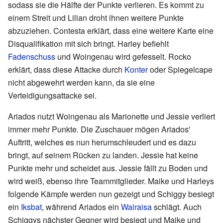
sodass sie die Hälfte der Punkte verlieren. Es kommt zu
einem Streit und Lilian droht ihnen weitere Punkte
abzuziehen. Contesta erklärt, dass eine weitere Karte eine
Disqualifikation mit sich bringt. Harley befiehlt
Fadenschuss
und Woingenau wird gefesselt. Rocko
erklärt, dass diese Attacke durch
Konter
oder Spiegelcape
nicht abgewehrt werden kann, da sie eine
Verteidigungsattacke sei.
Ariados nutzt Woingenau als Marionette und Jessie verliert
immer mehr Punkte. Die Zuschauer mögen Ariados'
Auftritt, welches es nun herumschleudert und es dazu
bringt, auf seinem Rücken zu landen. Jessie hat keine
Punkte mehr und scheidet aus. Jessie fällt zu Boden und
wird weiß, ebenso ihre Teammitglieder. Maike und Harleys
folgende Kämpfe werden nun gezeigt und Schiggy besiegt
ein
Iksbat
, während Ariados ein
Walraisa
schlägt. Auch
Schiggys nächster Gegner wird besiegt und Maike und