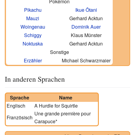
Pokémon
Pikachu
Ikue Ōtani
Mauzi
Gerhard Acktun
Woingenau
Dominik Auer
Schiggy
Klaus Münster
Noktuska
Gerhard Acktun
Sonstige
Erzähler
Michael Schwarzmaier
In anderen Sprachen
Sprache
Name
Englisch
A Hurdle for Squirtle
Une grande première pour
Französisch
Carapuce
*