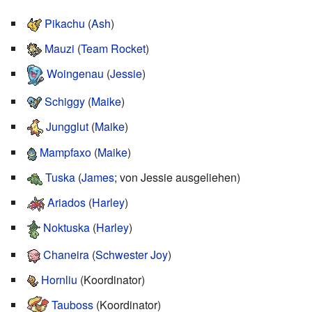
Pikachu
(
Ash
)
Mauzi
(
Team Rocket
)
Woingenau
(
Jessie
)
Schiggy
(
Maike
)
Jungglut
(
Maike
)
Mampfaxo
(
Maike
)
Tuska
(
James
; von Jessie ausgeliehen)
Ariados
(
Harley
)
Noktuska
(
Harley
)
Chaneira
(
Schwester Joy
)
Hornliu
(Koordinator)
Tauboss
(Koordinator)