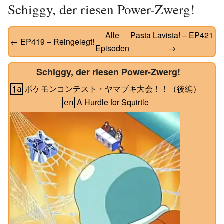
Schiggy, der riesen Power-Zwerg!
Alle
Pasta Lavista!
– EP421
← EP419 –
Reingelegt!
Episoden
→
Schiggy, der riesen Power-Zwerg!
ポケモンコンテスト・ヤマブキ大会！！（後編）
ja
A Hurdle for Squirtle
en