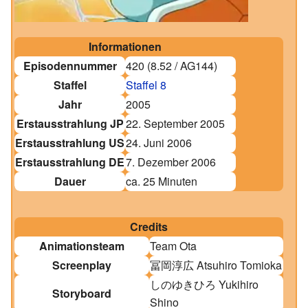
Informationen
Episodennummer
420
(
8.52
/
AG144
)
Staffel
Staffel 8
Jahr
2005
Erstausstrahlung JP
22. September 2005
Erstausstrahlung US
24. Juni 2006
Erstausstrahlung DE
7. Dezember 2006
Dauer
ca. 25 Minuten
Credits
Animationsteam
Team Ota
Screenplay
冨岡淳広
Atsuhiro Tomioka
しのゆきひろ
Yukihiro
Storyboard
Shino