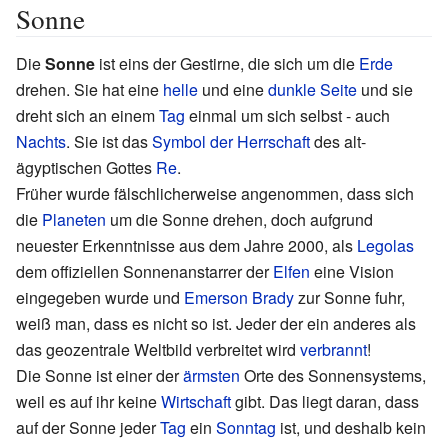
Sonne
Die
Sonne
ist eins der Gestirne, die sich um die
Erde
drehen. Sie hat eine
helle
und eine
dunkle
Seite
und sie
dreht sich an einem
Tag
einmal um sich selbst - auch
Nachts
. Sie ist das
Symbol der Herrschaft
des alt-
ägyptischen Gottes
Re
.
Früher wurde fälschlicherweise angenommen, dass sich
die
Planeten
um die Sonne drehen, doch aufgrund
neuester Erkenntnisse aus dem Jahre 2000, als
Legolas
dem offiziellen Sonnenanstarrer der
Elfen
eine Vision
eingegeben wurde und
Emerson Brady
zur Sonne fuhr,
weiß man, dass es nicht so ist. Jeder der ein anderes als
das geozentrale Weltbild verbreitet wird
verbrannt
!
Die Sonne ist einer der
ärmsten
Orte des Sonnensystems,
weil es auf ihr keine
Wirtschaft
gibt. Das liegt daran, dass
auf der Sonne jeder
Tag
ein
Sonntag
ist, und deshalb kein