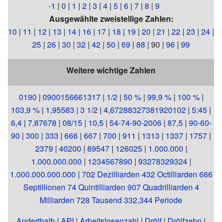
-1
|
0
|
1
|
2
|
3
|
4
|
5
|
6
|
7
|
8
|
9
Ausgewählte zweistellige Zahlen:
10
|
11
|
12
|
13
|
14
|
16
|
17
|
18
|
19
|
20
|
21
|
22
|
23
|
24
|
25
|
26
|
30
|
32
|
42
|
50
|
69
|
88
|
90
|
96
|
99
Weitere wichtige Zahlen
0190
|
0900156661317
|
1/2
|
50 %
|
99,9 %
|
100 %
|
103,9 %
|
1,95583
|
3 1/2
|
4,67288327381920102
|
5:45
|
6,4
|
7,87678
|
08/15
|
10,5
|
54-74-90-2006
|
87,5
|
90-60-
90
|
300
|
333
|
666
|
667
|
700
|
911
|
1313
|
1337
|
1757
|
2379
|
40200
|
89547
|
126025
|
1.000.000
|
1.000.000.000
|
1234567890
|
93278329324
|
1.000.000.000.000
|
702 Dezilliarden 432 Octilliarden 666
Septillionen 74 Quintilliarden 907 Quadrilliarden 4
Milliarden 728 Tausend 332,344 Periode
Anderthalb
|
API
|
Arbeitslosenzahl
|
Drölf
|
Drölfzehn
|