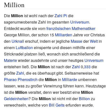
Million
Die
Million
ist wohl nach der
Zahl
Pi
die
sagenumwobenste Zahl im gesamten
Universum
.
Entdeckt wurde sie vom
französischen
Mathematiker
George Million, der schon 15
Milliarden
Jahre vor Christus
den
Urknall
erschuf, indem er jegliche
Masse
der
Welt
in
einem
Luftballon
einsperrte und diesen mithilfe einer
Stricknadel platzen ließ, wonach sich anschließend die
Materie
wieder ausdehnte und unser heutiges
Universum
entstehen ließ. Die
Million
ist nach der
Zahl
0,
333
die
größte
Zahl
, die es überhaupt gibt. Seltsamerweise hat
Pharao
Pherostirch
die
Million
in
Milliarde
umbennen
lassen, was zu großer Verwirrung führen kann. Heutzutage
ist die
Million
veraltet, denn wer besitzt eine
Million
Geldeinheiten
? Die
Million
ist nicht mit der
Billion
zu
verwechseln, welche von
Bill Geits
erfunden wurde.