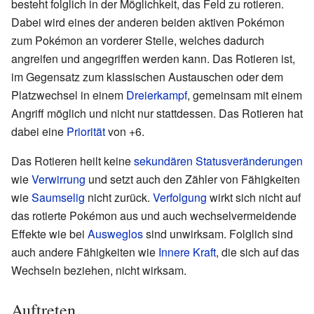
besteht folglich in der Möglichkeit, das Feld zu rotieren.
Dabei wird eines der anderen beiden aktiven Pokémon
zum Pokémon an vorderer Stelle, welches dadurch
angreifen und angegriffen werden kann. Das Rotieren ist,
im Gegensatz zum klassischen Austauschen oder dem
Platzwechsel in einem
Dreierkampf
, gemeinsam mit einem
Angriff möglich und nicht nur stattdessen. Das Rotieren hat
dabei eine
Priorität
von +6.
Das Rotieren heilt keine
sekundären Statusveränderungen
wie
Verwirrung
und setzt auch den Zähler von Fähigkeiten
wie
Saumselig
nicht zurück.
Verfolgung
wirkt sich nicht auf
das rotierte Pokémon aus und auch wechselvermeidende
Effekte wie bei
Ausweglos
sind unwirksam. Folglich sind
auch andere Fähigkeiten wie
Innere Kraft
, die sich auf das
Wechseln beziehen, nicht wirksam.
Auftreten