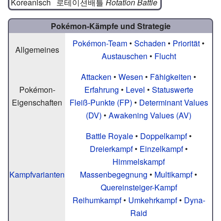
Koreanisch
로테이션배틀
Rotation Battle
Pokémon-Kämpfe und Strategie
Pokémon-Team
•
Schaden
•
Priorität
•
Allgemeines
Austauschen
•
Flucht
Attacken
•
Wesen
•
Fähigkeiten
•
Pokémon-
Erfahrung
•
Level
•
Statuswerte
Eigenschaften
Fleiß-Punkte (FP)
•
Determinant Values
(DV)
•
Awakening Values (AV)
Battle Royale
•
Doppelkampf
•
Dreierkampf
•
Einzelkampf
•
Himmelskampf
Kampfvarianten
Massenbegegnung
•
Multikampf
•
Quereinsteiger-Kampf
Reihumkampf
•
Umkehrkampf
•
Dyna-
Raid