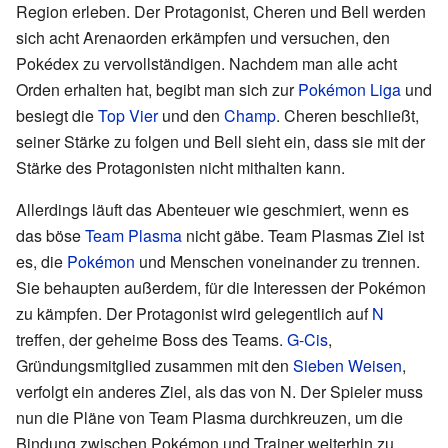
Region erleben. Der Protagonist, Cheren und Bell werden
sich acht Arenaorden erkämpfen und versuchen, den
Pokédex zu vervollständigen. Nachdem man alle acht
Orden erhalten hat, begibt man sich zur
Pokémon Liga
und
besiegt die
Top Vier
und den
Champ
. Cheren beschließt,
seiner Stärke zu folgen und Bell sieht ein, dass sie mit der
Stärke des Protagonisten nicht mithalten kann.
Allerdings läuft das Abenteuer wie geschmiert, wenn es
das böse
Team Plasma
nicht gäbe. Team Plasmas Ziel ist
es, die
Pokémon
und Menschen voneinander zu trennen.
Sie behaupten außerdem, für die Interessen der Pokémon
zu kämpfen. Der Protagonist wird gelegentlich auf
N
treffen, der geheime Boss des Teams.
G-Cis
,
Gründungsmitglied zusammen mit den
Sieben Weisen
,
verfolgt ein anderes Ziel, als das von N. Der Spieler muss
nun die Pläne von Team Plasma durchkreuzen, um die
Bindung zwischen Pokémon und Trainer weiterhin zu