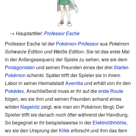
→ Hauptartikel:
Professor Esche
Professor Esche ist der
Pokémon-Professor
aus
Pokémon
Schwarze Edition und Weiße Edition
. Sie ist das erste Mal
in der Anfangssequenz der Spiele zu sehen, wie sie dem
Protagonisten
und seinen Freunden eines der drei
Starter-
Pokémon
schenkt. Später trifft der Spieler sie in ihrem
Labor in seiner Heimatstadt
Avenitia
und erhält von ihr den
Pokédex
. Anschließend muss er ihr auf die
erste Route
folgen, wo sie ihm und seinen Freunden anhand eines
wilden
Nagelotz
zeigt, wie man ein Pokémon fängt. Der
Spieler trifft sie danach noch öfter während der Handlung.
So begegnet er ihr beispielsweise in der
Elektrolithhöhle
,
wo sie den Ursprung der
Klikk
erforscht und ihm das Item