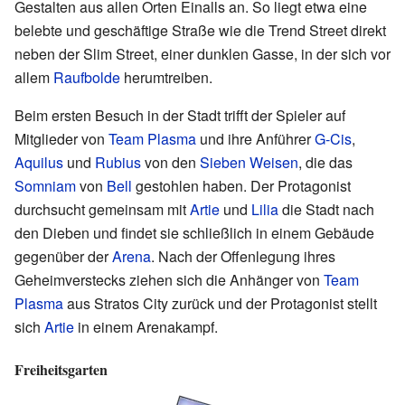
Gestalten aus allen Orten Einalls an. So liegt etwa eine
belebte und geschäftige Straße wie die Trend Street direkt
neben der Slim Street, einer dunklen Gasse, in der sich vor
allem
Raufbolde
herumtreiben.
Beim ersten Besuch in der Stadt trifft der Spieler auf
Mitglieder von
Team Plasma
und ihre Anführer
G-Cis
,
Aquilus
und
Rubius
von den
Sieben Weisen
, die das
Somniam
von
Bell
gestohlen haben. Der Protagonist
durchsucht gemeinsam mit
Artie
und
Lilia
die Stadt nach
den Dieben und findet sie schließlich in einem Gebäude
gegenüber der
Arena
. Nach der Offenlegung ihres
Geheimverstecks ziehen sich die Anhänger von
Team
Plasma
aus Stratos City zurück und der Protagonist stellt
sich
Artie
in einem Arenakampf.
Freiheitsgarten