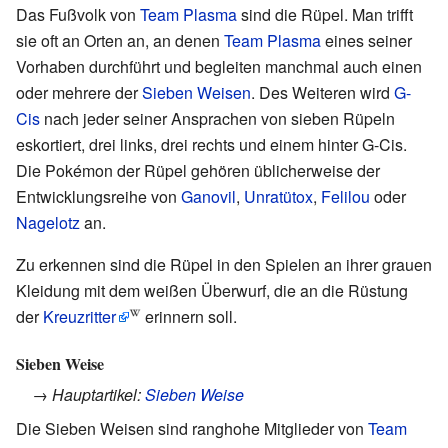
Das Fußvolk von
Team Plasma
sind die Rüpel. Man trifft
sie oft an Orten an, an denen
Team Plasma
eines seiner
Vorhaben durchführt und begleiten manchmal auch einen
oder mehrere der
Sieben Weisen
. Des Weiteren wird
G-
Cis
nach jeder seiner Ansprachen von sieben Rüpeln
eskortiert, drei links, drei rechts und einem hinter G-Cis.
Die Pokémon der Rüpel gehören üblicherweise der
Entwicklungsreihe von
Ganovil
,
Unratütox
,
Felilou
oder
Nagelotz
an.
Zu erkennen sind die Rüpel in den Spielen an ihrer grauen
Kleidung mit dem weißen Überwurf, die an die Rüstung
der
Kreuzritter
erinnern soll.
Sieben Weise
→ Hauptartikel:
Sieben Weise
Die Sieben Weisen sind ranghohe Mitglieder von
Team