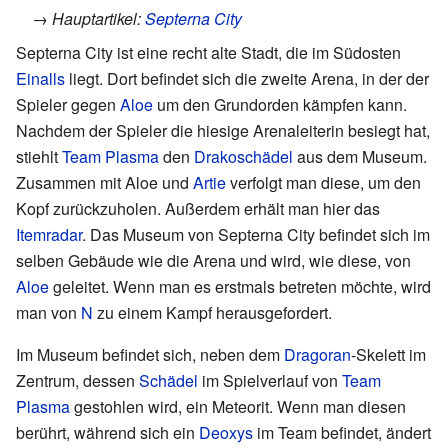
→ Hauptartikel:
Septerna City
Septerna City ist eine recht alte Stadt, die im Südosten
Einalls
liegt. Dort befindet sich die zweite Arena, in der der
Spieler gegen
Aloe
um den Grundorden kämpfen kann.
Nachdem der Spieler die hiesige Arenaleiterin besiegt hat,
stiehlt
Team Plasma
den
Drakoschädel
aus dem Museum.
Zusammen mit Aloe und
Artie
verfolgt man diese, um den
Kopf zurückzuholen. Außerdem erhält man hier das
Itemradar
. Das Museum von Septerna City befindet sich im
selben Gebäude wie die Arena und wird, wie diese, von
Aloe
geleitet. Wenn man es erstmals betreten möchte, wird
man von
N
zu einem Kampf herausgefordert.
Im Museum befindet sich, neben dem
Dragoran
-Skelett im
Zentrum, dessen
Schädel
im Spielverlauf von
Team
Plasma
gestohlen wird, ein Meteorit. Wenn man diesen
berührt, während sich ein
Deoxys
im Team befindet, ändert