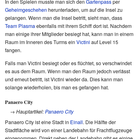
In den Spielen musste man sich den
Gartenpass
per
Geheimgeschehen
herunterladen, um auf die Insel zu
gelangen. Wenn man die Insel betritt, sieht man, dass
Team Plasma
ebenfalls mit ihrem Schiff dort ist. Nachdem
man einige ihrer Mitglieder besiegt hat, kann man in einem
Raum im Inneren des Turms ein
Victini
auf Level 15
fangen.
Falls man Victini besiegt oder es flüchtet, so verschwindet
es aus dem Raum. Wenn man den Raum jedoch verlässt
und erneut betritt, ist Victini wieder da. Dies kann man
solange wiederholen, bis man es gefangen hat.
Panaero City
→ Hauptartikel:
Panaero City
Panaero City ist eine Stadt in
Einall
. Die Hälfte der
Stadtfläche wird von einer Landebahn für Frachtflugzeuge
eingenommen. Direkt neben der Landebahn gibt es einige