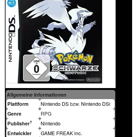
Allgemeine Informationen
Plattform
Nintendo DS
bzw.
Nintendo DSi
Genre
RPG
?
Publisher
Nintendo
Entwickler
GAME FREAK inc.