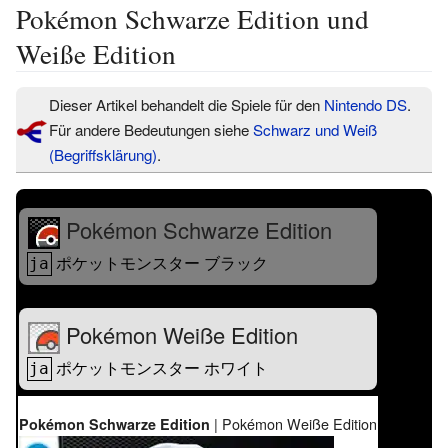
Pokémon Schwarze Edition und
Weiße Edition
Dieser Artikel behandelt die Spiele für den
Nintendo DS
.
Für andere Bedeutungen siehe
Schwarz und Weiß
(Begriffsklärung)
.
Pokémon Schwarze Edition
ポケットモンスター ブラック
ja
Pokémon Weiße Edition
ポケットモンスター ホワイト
ja
|
Pokémon Weiße Edition
Pokémon Schwarze Edition