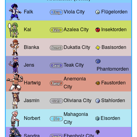
Falk
Viola City
Flügelorden
Kai
Azalea City
Insektorden
Bianka
Dukatia City
Basisorden
Jens
Teak City
Phantomorden
Anemonia
Hartwig
Faustorden
City
Jasmin
Oliviana City
Stahlorden
Mahagonia
Norbert
Eisorden
City
Sandra
Ebenholz City