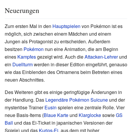
Neuerungen
Zum ersten Mal in den
Hauptspielen
von Pokémon ist es
möglich, sich zwischen einem Mädchen und einem
Jungen als Protagonist zu entscheiden. Außerdem
besitzen
Pokémon
nun eine Animation, die am Beginn
eines
Kampfes
gezeigt wird. Auch die
Attacken-Lehrer
und
ein
Duellturm
werden in dieser Edition eingeführt, genauso
wie das Einblenden des Ortnamens beim Betreten eines
neuen Abschnittes.
Des Weiteren gibt es einige geringfügige Änderungen in
der Handlung. Das
Legendäre Pokémon
Suicune
und der
mysteriöse Trainer
Eusin
spielen eine zentrale Rolle. Vier
neue Basis-Items (
Blaue Karte
und
Klarglocke
sowie
GS
Ball
und das Ei-Ticket in japanischen Versionen der
Spiele) und das
Kurios-Ei
, aus dem mit hoher