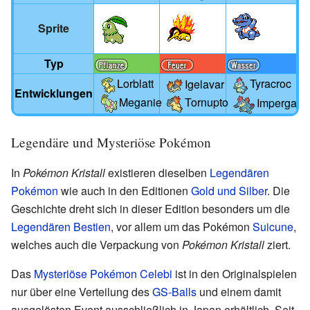
Sprite
Typ
Lorblatt
Tyracroc
Igelavar
Entwicklungen
Meganie
Tornupto
Impergator
Legendäre und Mysteriöse Pokémon
In
Pokémon Kristall
existieren dieselben
Legendären
Pokémon
wie auch in den Editionen
Gold und Silber
. Die
Geschichte dreht sich in dieser Edition besonders um die
Legendären Bestien
, vor allem um das Pokémon
Suicune
,
welches auch die Verpackung von
Pokémon Kristall
ziert.
Das
Mysteriöse Pokémon
Celebi
ist in den Originalspielen
nur über eine Verteilung des
GS-Balls
und einem damit
ausgelösten Event ausschließlich in Japan erhältlich. Seit