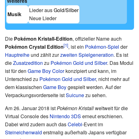
Weiteres
Lieder aus
Gold/Silber
Musik
Neue Lieder
Die
Pokémon Kristall-Edition
, offizieller Name auch
Pokémon Crystal Edition
, ist ein
Pokémon
-
Spiel
der
Hauptreihe
und zählt zur
zweiten Spielgeneration
. Es ist
die
Zusatzedition
zu
Pokémon Gold und Silber
. Das Modul
ist für den
Game Boy Color
konzipiert und kann, im
Unterschied zu
Pokémon Gold und Silber
, nicht mehr auf
dem klassischen
Game Boy
gespielt werden. Auf der
Verpackungsvorderseite ist
Suicune
zu sehen.
Am 26. Januar 2018 ist
Pokémon Kristall
weltweit für die
Virtual Console des
Nintendo 3DS
erneut erschienen.
Dabei wird zudem auch das
Celebi
-Event im
Steineichenwald
erstmalig außerhalb Japans verfügbar