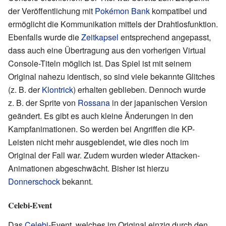
der Veröffentlichung mit
Pokémon Bank
kompatibel und
ermöglicht die Kommunikation mittels der Drahtlosfunktion.
Ebenfalls wurde die
Zeitkapsel
entsprechend angepasst,
dass auch eine Übertragung aus den vorherigen Virtual
Console-Titeln möglich ist. Das Spiel ist mit seinem
Original nahezu identisch, so sind viele bekannte Glitches
(z.
B. der
Klontrick
) erhalten geblieben. Dennoch wurde
z.
B. der Sprite von
Rossana
in der japanischen Version
geändert. Es gibt es auch kleine Änderungen in den
Kampfanimationen. So werden bei Angriffen die KP-
Leisten nicht mehr ausgeblendet, wie dies noch im
Original der Fall war. Zudem wurden wieder Attacken-
Animationen abgeschwächt. Bisher ist hierzu
Donnerschock
bekannt.
Celebi-Event
Das
Celebi
-Event, welches im Original einzig durch den