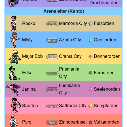
Drachenorden
Arenaleiter (Kanto)
Rocko
Marmoria City
Felsorden
Misty
Azuria City
Quellorden
Major Bob
Orania City
Donnerorden
Prismania
Erika
Farborden
City
Fuchsania
Janina
Seelenorden
City
Sabrina
Saffronia City
Sumpforden
Pyro
Zinnoberinsel
Vulkanorden