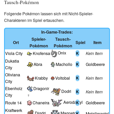
Tausch-Pokémon
Folgende Pokémon lassen sich mit Nicht-Spieler-
Charakteren im Spiel ertauschen.
In-Game-Trades:
Spieler-
Tausch-
Ort
Spiel
Item
Pokémon
Pokémon
Onix
Viola City
Knofensa
Kein Item
K
Dukatia
Abra
Machollo
Goldbeere
K
City
Oliviana
Krabby
Voltobal
Kein Item
K
City
Ebenholz
Dragonir
Dodri
Kein Item
K
City
♀
Aerodactyl
Route 14
Chaneira
Goldbeere
K
Kraftwerk
Digdri
Magneton
Metallmantel
K