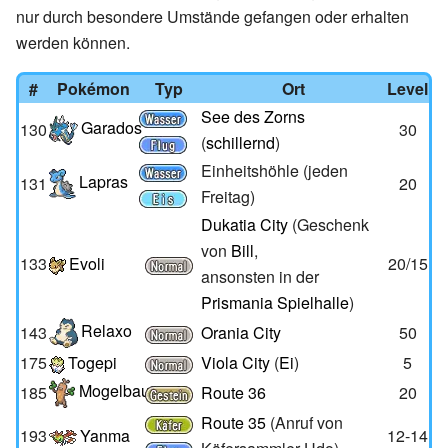
nur durch besondere Umstände gefangen oder erhalten
werden können.
#
Pokémon
Typ
Ort
Level
See des Zorns
Garados
130
30
(
schillernd
)
Einheitshöhle (jeden
Lapras
131
20
Freitag)
Dukatia City
(Geschenk
von
Bill
,
133
Evoli
20/15
ansonsten in der
Prismania Spielhalle
)
Relaxo
143
Orania City
50
175
Togepi
Viola City
(
Ei
)
5
Mogelbaum
185
Route 36
20
Route 35
(Anruf von
193
Yanma
12-14