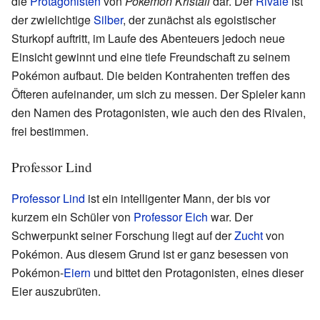
die
Protagonisten
von
Pokémon Kristall
dar. Der
Rivale
ist
der zwielichtige
Silber
, der zunächst als egoistischer
Sturkopf auftritt, im Laufe des Abenteuers jedoch neue
Einsicht gewinnt und eine tiefe Freundschaft zu seinem
Pokémon aufbaut. Die beiden Kontrahenten treffen des
Öfteren aufeinander, um sich zu messen. Der Spieler kann
den Namen des Protagonisten, wie auch den des Rivalen,
frei bestimmen.
Professor Lind
Professor Lind
ist ein intelligenter Mann, der bis vor
kurzem ein Schüler von
Professor Eich
war. Der
Schwerpunkt seiner Forschung liegt auf der
Zucht
von
Pokémon. Aus diesem Grund ist er ganz besessen von
Pokémon-
Eiern
und bittet den Protagonisten, eines dieser
Eier auszubrüten.