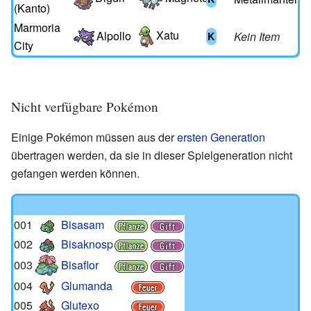
(Kanto)
Marmoria
Xatu
Alpollo
Kein Item
K
City
Nicht verfügbare Pokémon
Einige Pokémon müssen aus der
ersten Generation
übertragen werden, da sie in dieser Spielgeneration nicht
gefangen werden können.
001
Bisasam
002
Bisaknosp
003
Bisaflor
004
Glumanda
005
Glutexo