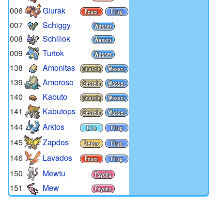
006
Glurak
007
Schiggy
008
Schillok
009
Turtok
138
Amonitas
139
Amoroso
140
Kabuto
141
Kabutops
144
Arktos
145
Zapdos
146
Lavados
150
Mewtu
151
Mew