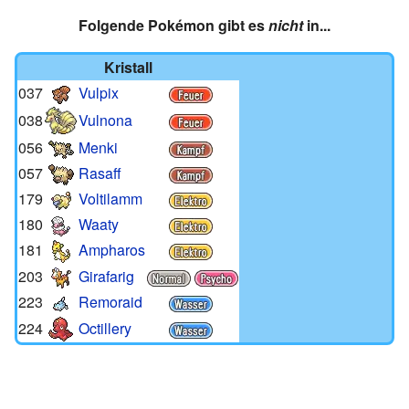
Folgende Pokémon gibt es
nicht
in...
Kristall
037
Vulpix
038
Vulnona
056
Menki
057
Rasaff
179
Voltilamm
180
Waaty
181
Ampharos
203
Girafarig
223
Remoraid
224
Octillery