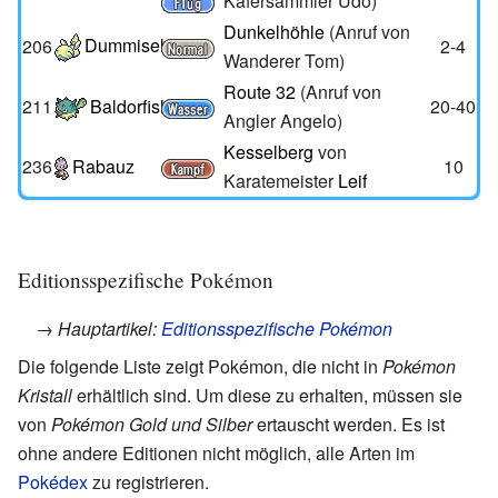
Käfersammler Udo)
Dunkelhöhle
(Anruf von
Dummisel
206
2-4
Wanderer Tom)
Route 32
(Anruf von
211
Baldorfish
20-40
Angler Angelo)
Kesselberg
von
236
Rabauz
10
Karatemeister
Leif
Editionsspezifische Pokémon
→ Hauptartikel:
Editionsspezifische Pokémon
Die folgende Liste zeigt Pokémon, die nicht in
Pokémon
Kristall
erhältlich sind. Um diese zu erhalten, müssen sie
von
Pokémon Gold und Silber
ertauscht werden. Es ist
ohne andere Editionen nicht möglich, alle Arten im
Pokédex
zu registrieren.