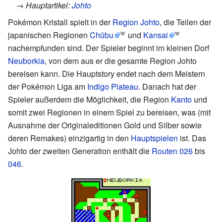
→ Hauptartikel:
Johto
Pokémon Kristall spielt in der
Region
Johto
, die Teilen der
japanischen Regionen
Chūbu
und
Kansai
nachempfunden sind. Der Spieler beginnt im kleinen Dorf
Neuborkia
, von dem aus er die gesamte Region Johto
bereisen kann. Die Hauptstory endet nach dem Meistern
der Pokémon Liga am
Indigo Plateau
. Danach hat der
Spieler außerdem die Möglichkeit, die Region
Kanto
und
somit zwei Regionen in einem Spiel zu bereisen, was (mit
Ausnahme der Originaleditionen Gold und Silber sowie
deren Remakes) einzigartig in den
Hauptspielen
ist. Das
Johto der zweiten Generation enthält die
Routen
026
bis
046
.