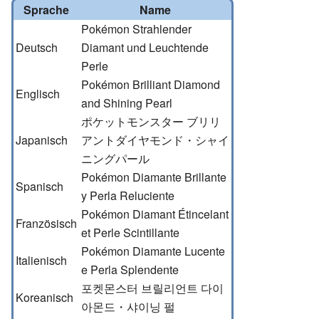
Sprache
Name
Pokémon Strahlender
Deutsch
Diamant und Leuchtende
Perle
Pokémon Brilliant Diamond
Englisch
and Shining Pearl
ポケットモンスター ブリリ
Japanisch
アントダイヤモンド・シャイ
ニングパール
Pokémon Diamante Brillante
Spanisch
y Perla Reluciente
Pokémon Diamant Étincelant
Französisch
et Perle Scintillante
Pokémon Diamante Lucente
Italienisch
e Perla Splendente
포켓몬스터 브릴리언트 다이
Koreanisch
아몬드・샤이닝 펄