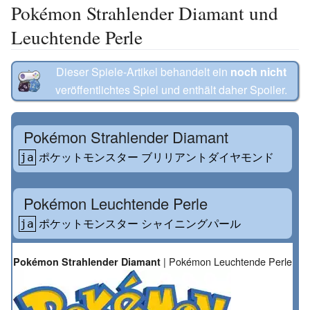
Pokémon Strahlender Diamant und
Leuchtende Perle
Dieser Spiele-Artikel behandelt ein
noch nicht
veröffentlichtes Spiel und enthält daher Spoiler.
Pokémon Strahlender Diamant
ポケットモンスター ブリリアントダイヤモンド
ja
Pokémon Leuchtende Perle
ポケットモンスター シャイニングパール
ja
|
Pokémon Leuchtende Perle
Pokémon Strahlender Diamant