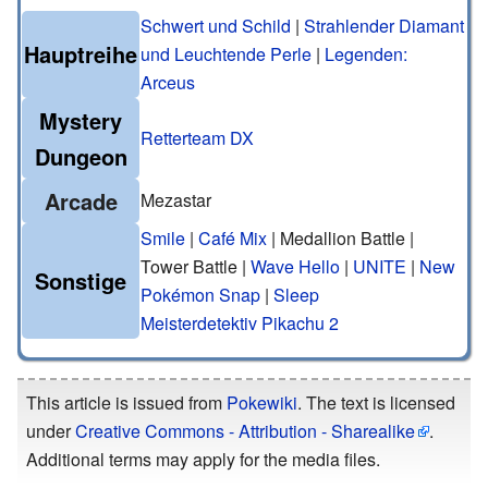
Schwert und Schild
|
Strahlender Diamant
Hauptreihe
und Leuchtende Perle
|
Legenden:
Arceus
Mystery
Retterteam DX
Dungeon
Arcade
Mezastar
Smile
|
Café Mix
| Medallion Battle |
Tower Battle |
Wave Hello
|
UNITE
|
New
Sonstige
Pokémon Snap
|
Sleep
Meisterdetektiv Pikachu 2
This article is issued from
Pokewiki
. The text is licensed
under
Creative Commons - Attribution - Sharealike
.
Additional terms may apply for the media files.