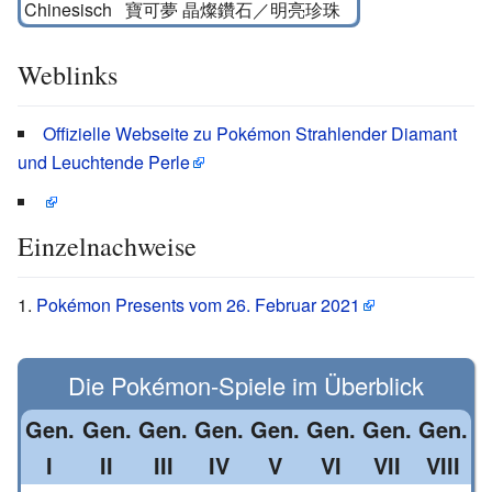
Chinesisch
寶可夢 晶燦鑽石／明亮珍珠
Weblinks
Offizielle Webseite zu Pokémon Strahlender Diamant
und Leuchtende Perle
Einzelnachweise
Pokémon Presents vom 26. Februar 2021
Die
Pokémon
-
Spiele
im Überblick
Gen.
Gen.
Gen.
Gen.
Gen.
Gen.
Gen.
Gen.
I
II
III
IV
V
VI
VII
VIII