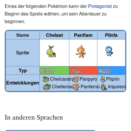
Eines der folgenden Pokémon kann der
Protagonist
zu
Beginn des Spiels wählen, um sein Abenteuer zu
beginnen.
Name
Chelast
Panflam
Plinfa
Sprite
Typ
Chelcarain
Panpyro
Pliprin
Entwicklungen
Chelterrar
Impoleon
Panferno
In anderen Sprachen