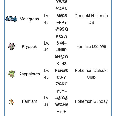
YW36
%4YN
Lv.
M#05
Dengeki Nintendo
Metagross
45
=FP+
DS
@9SQ
#X2W
Lv.
&44=
Kryppuk
Famitsu DS+Wii
40
JN99
5H@W
K–43
Lv.
P@@0
Pokémon Daisuki
Kappalores
45
0S-Y
Club
7%KC
Y3Y=
Lv.
=@X@
Panflam
Pokémon Sunday
41
W%H#
=+–F