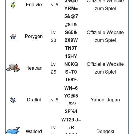
XW#0
Offizielle Website
Endivie
Lv. 5
YRM=
zum Spiel
5&@7
#8T&
Lv.
S65&
Offizielle Website
Porygon
23
2X9W
zum Spiel
TN3T
15HY
Lv.
N0KQ
Offizielle Website
Heatran
25
S=T0
zum Spiel
T58%
WN–6
YC@5
Dratini
Lv. 5
Yahoo! Japan
–#27
2F%4
WT29 J–
Lv.
+R
Wailord
Dengeki