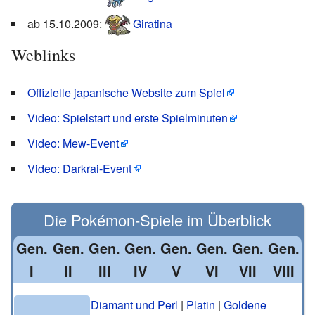
ab 15.10.2009:
Giratina
Weblinks
Offizielle japanische Website zum Spiel
Video: Spielstart und erste Spielminuten
Video: Mew-Event
Video: Darkrai-Event
Die
Pokémon
-
Spiele
im Überblick
Gen.
Gen.
Gen.
Gen.
Gen.
Gen.
Gen.
Gen.
I
II
III
IV
V
VI
VII
VIII
Diamant und Perl
|
Platin
|
Goldene