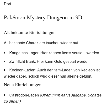
Dorf.
Pokémon Mystery Dungeon in 3D
Alt bekannte Einrichtungen
Alt bekannte Charaktere tauchen wieder auf.
Kangamas Lager: Hier können Items verstaut werden.
Zwirrlicht-Bank: Hier kann Geld gespart werden.
Kecleon-Laden: Auch der Item-Laden von Kecleon ist
wieder dabei, jedoch wird dieser nun alleine geführt.
Neue Einrichtungen
Gastrodon-Laden
(Übernimmt Xatus Aufgabe, Schätze
zu öffnen)