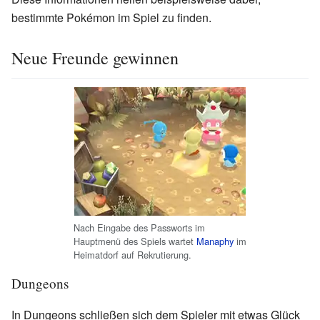
bestimmte Pokémon im Spiel zu finden.
Neue Freunde gewinnen
Nach Eingabe des Passworts im
Hauptmenü des Spiels wartet
Manaphy
im
Heimatdorf auf Rekrutierung.
Dungeons
In Dungeons schließen sich dem Spieler mit etwas Glück