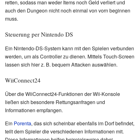
retten, sodass man weder Items noch Geld verliert und
auch den Dungeon nicht noch einmal von vorn beginnen
muss.
Steuerung per Nintendo DS
Ein Nintendo-DS-System kann mit den Spielen verbunden
werden, um als Controller zu dienen. Mittels Touch-Screen
lassen sich hier z.
B. bequem Attacken auswählen.
WiiConnect24
Über die WiiConnect24-Funktionen der Wii-Konsole
ließen sich besondere Rettungsanfragen und
Informationen empfangen.
Ein
Porenta
, das sich scheinbar ebenfalls im Dorf befindet,
teilt dem Spieler die verschiedenen Informationen mit.
Diese Informationen helfen beispielsweise dabei,