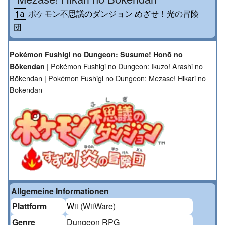
ポケモン不思議のダンジョン めざせ！光の冒険
ja
団
Pokémon Fushigi no Dungeon: Susume! Honō no
|
Pokémon Fushigi no Dungeon: Ikuzo! Arashi no
Bōkendan
Bōkendan
|
Pokémon Fushigi no Dungeon: Mezase! Hikari no
Bōkendan
Allgemeine Informationen
Plattform
Wii
(WiiWare)
Genre
Dungeon RPG