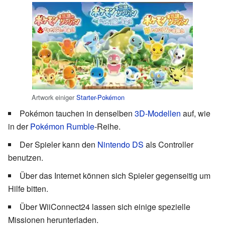
Artwork einiger
Starter-Pokémon
Pokémon tauchen in denselben
3D-Modellen
auf, wie
in der
Pokémon Rumble
-Reihe.
Der Spieler kann den
Nintendo DS
als Controller
benutzen.
Über das Internet können sich Spieler gegenseitig um
Hilfe bitten.
Über WiiConnect24 lassen sich einige spezielle
Missionen herunterladen.