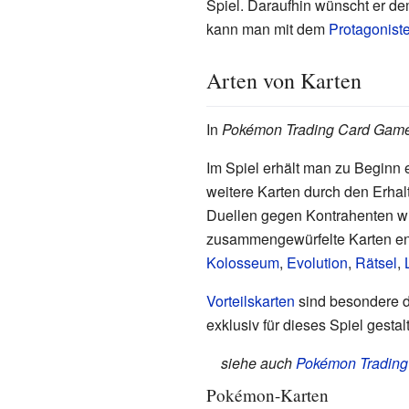
Spiel. Daraufhin wünscht er de
kann man mit dem
Protagonist
Arten von Karten
In
Pokémon Trading Card Gam
Im Spiel erhält man zu Beginn 
weitere Karten durch den Erha
Duellen gegen Kontrahenten win
zusammengewürfelte Karten enth
Kolosseum
,
Evolution
,
Rätsel
,
Vorteilskarten
sind besondere d
exklusiv für dieses Spiel gestal
siehe auch
Pokémon Trading
Pokémon-Karten