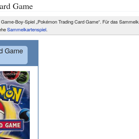
Card Game
as Game-Boy-Spiel „Pokémon Trading Card Game“. Für das Sammelka
iehe
Sammelkartenspiel
.
rd Game