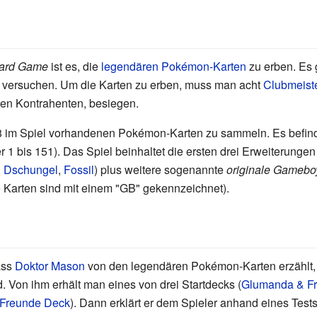
Card Game
ist es, die
legendären Pokémon-Karten
zu erben. Es 
 versuchen. Um die Karten zu erben, muss man acht
Clubmeist
sten Kontrahenten, besiegen.
 228 im Spiel vorhandenen Pokémon-Karten zu sammeln. Es befi
1 bis 151). Das Spiel beinhaltet die ersten drei Erweiterung
,
Dschungel
,
Fossil
) plus weitere sogenannte
originale Gamebo
 Karten sind mit einem "GB" gekennzeichnet).
ass
Doktor Mason
von den legendären Pokémon-Karten erzählt,
. Von ihm erhält man eines von drei Startdecks (
Glumanda & F
Freunde Deck
). Dann erklärt er dem Spieler anhand eines Tests