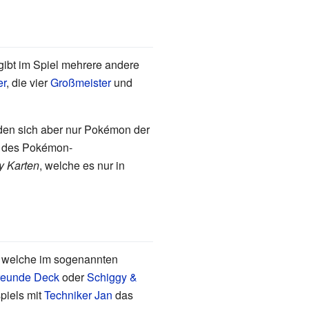
gibt im Spiel mehrere andere
er
, die vier
Großmeister
und
nden sich aber nur Pokémon der
en des Pokémon-
y Karten
, welche es nur in
 welche im sogenannten
reunde Deck
oder
Schiggy &
piels mit
Techniker Jan
das