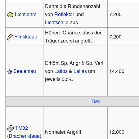
Dehnt die Rundenanzahl
Lichtlehm
von
Reflektor
und
7.200
Lichtschild
aus.
Höhere Chance, dass der
Flinkklaue
7.200
Träger zuerst angreift.
Erhöht Sp. Angr & Sp. Vert
Seelentau
von
Latios
&
Latias
um
14.400
jeweils 50%.
TMs
TM02
Normaler Angriff.
12.000
(
Drachenklaue
)