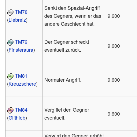
Senkt den Spezial-Angriff
TM78
des Gegners, wenn er das
9.600
(
Liebreiz
)
andere Geschlecht hat.
TM79
Der Gegner schreckt
9.600
(
Finsteraura
)
eventuell zurück.
TM81
Normaler Angriff.
9.600
(
Kreuzschere
)
TM84
Vergiftet den Gegner
9.600
(
Gifthieb
)
eventuell.
Verwirrt den Gegner, erhöht