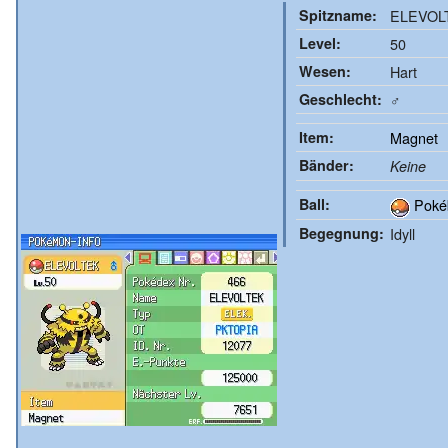
Spitzname:
ELEVOL
Level:
50
Wesen:
Hart
Geschlecht:
♂
Item:
Magnet
Bänder:
Keine
Ball:
Poké
Begegnung:
Idyll