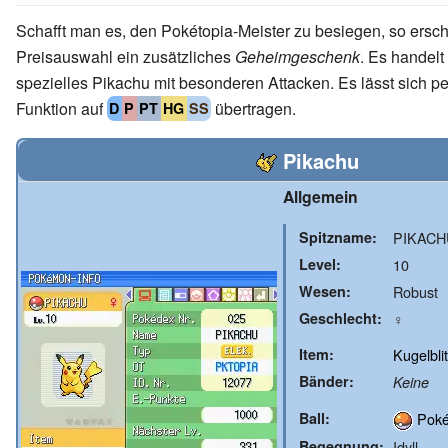
Schafft man es, den Pokétopia-Meister zu besiegen, so ersch
Preisauswahl ein zusätzliches
Geheimgeschenk
. Es handelt
spezielles Pikachu mit besonderen Attacken. Es lässt sich p
Funktion auf
übertragen.
D
P
PT
HG
SS
Pikachu
Allgemein
Spitzname:
PIKACH
Level:
10
Wesen:
Robust
Geschlecht:
♀
Item:
Kugelbli
Bänder:
Keine
Ball:
Poké
Begegnung:
Idyll