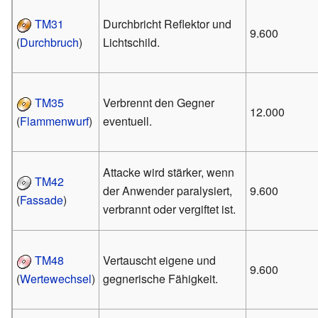
TM31
Durchbricht Reflektor und
9.600
(
Durchbruch
)
Lichtschild.
TM35
Verbrennt den Gegner
12.000
(
Flammenwurf
)
eventuell.
Attacke wird stärker, wenn
TM42
der Anwender paralysiert,
9.600
(
Fassade
)
verbrannt oder vergiftet ist.
TM48
Vertauscht eigene und
9.600
(
Wertewechsel
)
gegnerische Fähigkeit.