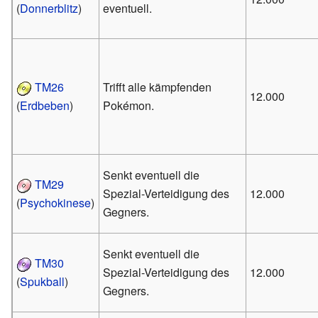
(
Donnerblitz
)
eventuell.
TM26
Trifft alle kämpfenden
12.000
(
Erdbeben
)
Pokémon.
Senkt eventuell die
TM29
Spezial-Verteidigung des
12.000
(
Psychokinese
)
Gegners.
Senkt eventuell die
TM30
Spezial-Verteidigung des
12.000
(
Spukball
)
Gegners.