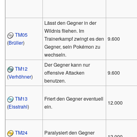
Lässt den Gegner in der
Wildnis fliehen. Im
TM05
Trainerkampf zwingt es den
9.600
(
Brüller
)
Gegner, sein Pokémon zu
wechseln.
Der Gegner kann nur
TM12
offensive Attacken
9.600
(
Verhöhner
)
benutzen.
TM13
Friert den Gegner eventuell
12.000
(
Eisstrahl
)
ein.
TM24
Paralysiert den Gegner
12.000