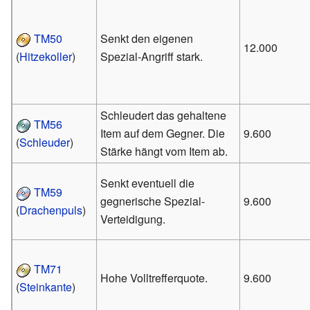
TM50
Senkt den eigenen
12.000
(
Hitzekoller
)
Spezial-Angriff stark.
Schleudert das gehaltene
TM56
Item auf dem Gegner. Die
9.600
(
Schleuder
)
Stärke hängt vom Item ab.
Senkt eventuell die
TM59
gegnerische Spezial-
9.600
(
Drachenpuls
)
Verteidigung.
TM71
Hohe Volltrefferquote.
9.600
(
Steinkante
)