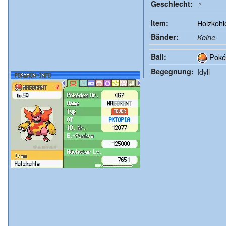
Geschlecht:
♀
Item:
Holzkohl
Bänder:
Keine
Ball:
Poké
Begegnung:
Idyll