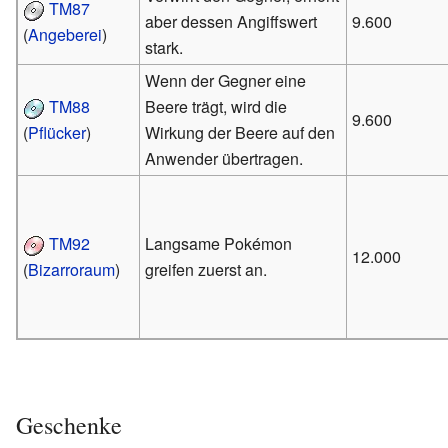
TM87
aber dessen Angiffswert
9.600
(
Angeberei
)
stark.
Wenn der Gegner eine
TM88
Beere trägt, wird die
9.600
(
Pflücker
)
Wirkung der Beere auf den
Anwender übertragen.
TM92
Langsame Pokémon
12.000
(
Bizarroraum
)
greifen zuerst an.
Geschenke