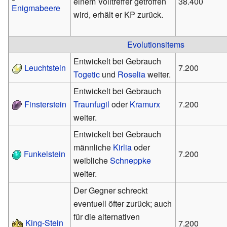
einem Volltreffer getroffen
38.400
Enigmabeere
wird, erhält er KP zurück.
Evolutionsitems
Entwickelt bei Gebrauch
Leuchtstein
7.200
Togetic
und
Roselia
weiter.
Entwickelt bei Gebrauch
Finsterstein
Traunfugil
oder
Kramurx
7.200
weiter.
Entwickelt bei Gebrauch
männliche
Kirlia
oder
Funkelstein
7.200
weibliche
Schneppke
weiter.
Der Gegner schreckt
eventuell öfter zurück; auch
für die alternativen
King-Stein
7.200