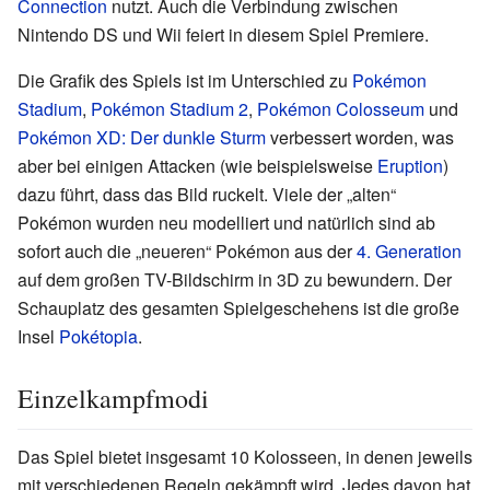
Connection
nutzt. Auch die Verbindung zwischen
Nintendo DS und Wii feiert in diesem Spiel Premiere.
Die Grafik des Spiels ist im Unterschied zu
Pokémon
Stadium
,
Pokémon Stadium 2
,
Pokémon Colosseum
und
Pokémon XD: Der dunkle Sturm
verbessert worden, was
aber bei einigen Attacken (wie beispielsweise
Eruption
)
dazu führt, dass das Bild ruckelt. Viele der „alten“
Pokémon wurden neu modelliert und natürlich sind ab
sofort auch die „neueren“ Pokémon aus der
4. Generation
auf dem großen TV-Bildschirm in 3D zu bewundern. Der
Schauplatz des gesamten Spielgeschehens ist die große
Insel
Pokétopia
.
Einzelkampfmodi
Das Spiel bietet insgesamt 10 Kolosseen, in denen jeweils
mit verschiedenen Regeln gekämpft wird. Jedes davon hat