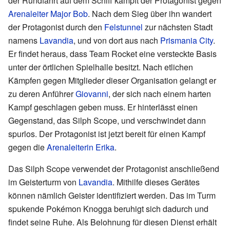
der Rundfahrt auf dem Schiff kämpft der Protagonist gegen
Arenaleiter
Major Bob
. Nach dem Sieg über ihn wandert
der Protagonist durch den
Felstunnel
zur nächsten Stadt
namens
Lavandia
, und von dort aus nach
Prismania City
.
Er findet heraus, dass Team Rocket eine versteckte Basis
unter der örtlichen Spielhalle besitzt. Nach etlichen
Kämpfen gegen Mitglieder dieser Organisation gelangt er
zu deren Anführer
Giovanni
, der sich nach einem harten
Kampf geschlagen geben muss. Er hinterlässt einen
Gegenstand, das Silph Scope, und verschwindet dann
spurlos. Der Protagonist ist jetzt bereit für einen Kampf
gegen die
Arenaleiterin
Erika
.
Das Silph Scope verwendet der Protagonist anschließend
im Geisterturm von
Lavandia
. Mithilfe dieses Gerätes
können nämlich Geister identifiziert werden. Das im Turm
spukende Pokémon Knogga beruhigt sich dadurch und
findet seine Ruhe. Als Belohnung für diesen Dienst erhält