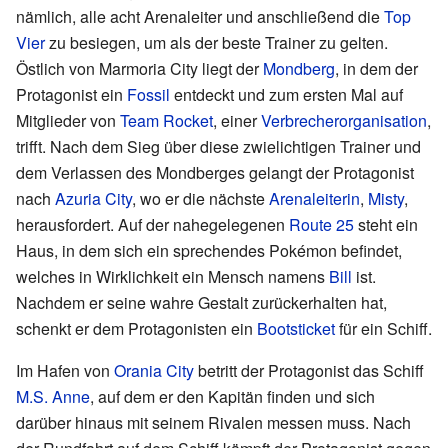
nämlich, alle acht Arenaleiter und anschließend die
Top
Vier
zu besiegen, um als der beste Trainer zu gelten.
Östlich von Marmoria City liegt der
Mondberg
, in dem der
Protagonist ein
Fossil
entdeckt und zum ersten Mal auf
Mitglieder von
Team Rocket
, einer
Verbrecherorganisation
,
trifft. Nach dem Sieg über diese zwielichtigen Trainer und
dem Verlassen des Mondberges gelangt der Protagonist
nach
Azuria City
, wo er die nächste
Arenaleiterin
,
Misty
,
herausfordert. Auf der nahegelegenen
Route 25
steht ein
Haus, in dem sich ein sprechendes Pokémon befindet,
welches in Wirklichkeit ein Mensch namens
Bill
ist.
Nachdem er seine wahre Gestalt zurückerhalten hat,
schenkt er dem Protagonisten ein
Bootsticket
für ein Schiff.
Im Hafen von
Orania City
betritt der Protagonist das Schiff
M.S. Anne
, auf dem er den Kapitän finden und sich
darüber hinaus mit seinem Rivalen messen muss. Nach