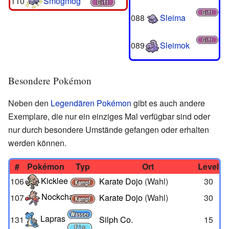
110
Smogmog
088
Sleima
089
Sleimok
Besondere Pokémon
Neben den
Legendären Pokémon
gibt es auch andere
Exemplare, die nur ein einziges Mal verfügbar sind oder
nur durch besondere Umstände gefangen oder erhalten
werden können.
#
Pokémon
Typ
Ort
Level
Kicklee
106
Karate Dojo
(Wahl)
30
Nockchan
107
Karate Dojo
(Wahl)
30
Lapras
131
Silph Co.
15