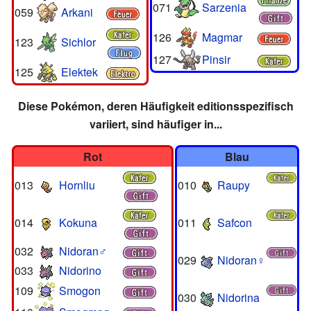
071
Sarzenia
059
Arkani
126
Magmar
123
Sichlor
127
Pinsir
125
Elektek
Diese Pokémon, deren Häufigkeit editionsspezifisch
variiert, sind häufiger in...
Rot
Blau
013
Hornliu
010
Raupy
014
Kokuna
011
Safcon
032
Nidoran♂
029
Nidoran♀
033
Nidorino
109
Smogon
030
Nidorina