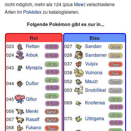
nicht möglich, mehr als 124 (plus
Mew
) verschiedene
Arten im
Pokédex
zu katalogisieren.
Folgende Pokémon gibt es
nur
in...
Rot
Blau
023
Rettan
027
Sandan
024
Arbok
028
Sandamer
037
Vulpix
043
Myrapla
038
Vulnona
052
Mauzi
044
Duflor
053
Snobilikat
045
Giflor
069
Knofensa
056
Menki
070
Ultrigaria
057
Rasaff
058
Fukano