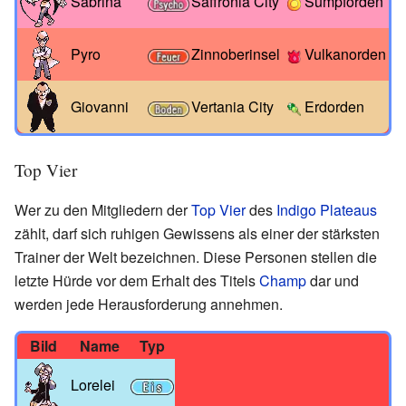
Sabrina
Saffronia City
Sumpforden
Pyro
Zinnoberinsel
Vulkanorden
Giovanni
Vertania City
Erdorden
Top Vier
Wer zu den Mitgliedern der
Top Vier
des
Indigo Plateaus
zählt, darf sich ruhigen Gewissens als einer der stärksten
Trainer der Welt bezeichnen. Diese Personen stellen die
letzte Hürde vor dem Erhalt des Titels
Champ
dar und
werden jede Herausforderung annehmen.
Bild
Name
Typ
Lorelei