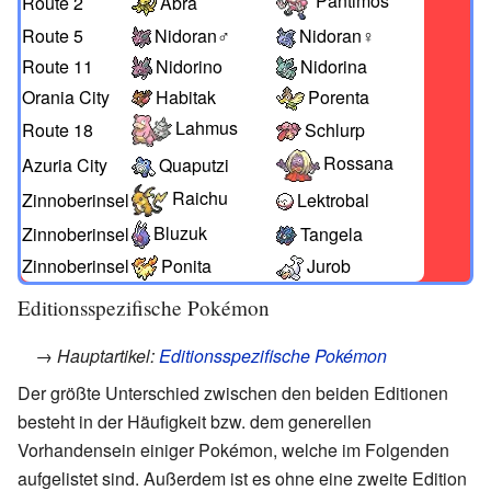
Pantimos
Route 2
Abra
Route 5
Nidoran♂
Nidoran♀
Route 11
Nidorino
Nidorina
Orania City
Habitak
Porenta
Lahmus
Route 18
Schlurp
Rossana
Azuria City
Quaputzi
Raichu
Zinnoberinsel
Lektrobal
Bluzuk
Zinnoberinsel
Tangela
Zinnoberinsel
Ponita
Jurob
Editionsspezifische Pokémon
→ Hauptartikel:
Editionsspezifische Pokémon
Der größte Unterschied zwischen den beiden Editionen
besteht in der Häufigkeit bzw. dem generellen
Vorhandensein einiger Pokémon, welche im Folgenden
aufgelistet sind. Außerdem ist es ohne eine zweite Edition