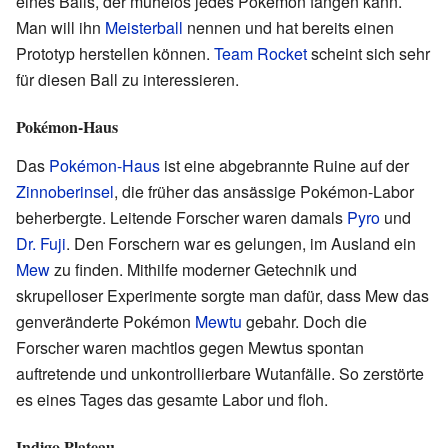
eines Balls, der mühelos jedes Pokémon fangen kann.
Man will ihn
Meisterball
nennen und hat bereits einen
Prototyp herstellen können.
Team Rocket
scheint sich sehr
für diesen Ball zu interessieren.
Pokémon-Haus
Das
Pokémon-Haus
ist eine abgebrannte Ruine auf der
Zinnoberinsel
, die früher das ansässige Pokémon-Labor
beherbergte. Leitende Forscher waren damals
Pyro
und
Dr. Fuji
. Den Forschern war es gelungen, im Ausland ein
Mew
zu finden. Mithilfe moderner Getechnik und
skrupelloser Experimente sorgte man dafür, dass Mew das
genveränderte Pokémon
Mewtu
gebahr. Doch die
Forscher waren machtlos gegen Mewtus spontan
auftretende und unkontrollierbare Wutanfälle. So zerstörte
es eines Tages das gesamte Labor und floh.
Indigo Plateau