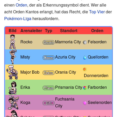
einen
Orden
, der als Erkennungssymbol dient. Wer alle
acht Orden Kantos erlangt, hat das Recht, die
Top Vier
der
Pokémon-Liga
herausfordern.
Bild
Arenaleiter
Typ
Standort
Orden
Rocko
Marmoria City
Felsorden
Misty
Azuria City
Quellorden
Major Bob
Orania City
Donnerorden
Erika
Prismania City
Farborden
Fuchsania
Koga
Seelenorden
City