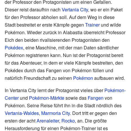
der Professor den Protagonisten um einen Gefallen.
Dieser reist daraufhin nach
Vertania City
, wo er ein Paket
für den Professor abholen soll. Auf dem Weg in diese
Stadt bestreitet er erste Kämpfe gegen
Trainer
und wilde
Pokémon. Wieder zurück in Alabastia überreicht Professor
Eich den beiden rivalisierenden Protagonisten den
Pokédex
, eine Maschine, mit der man Daten sämtlicher
Pokémon registrieren kann. Nun ist der Protagonist bereit
für das Abenteuer, in dem er viele Kämpfe bestreiten, den
Pokédex durch das Fangen von Pokémon füllen und
natürlich Freundschaft zu seinen
Pokémon
aufbauen wird.
In Vertania City lernt der Protagonist vieles über
Pokémon-
Center
und
Pokémon-Märkte
sowie das
Fangen
von
Pokémon. Seine Reise führt ihn in die Stadt nördlich des
Vertania-Waldes
,
Marmoria City
. Dort tritt er gegen den
ersten der acht
Arenaleiter
,
Rocko
, an. Die größte
Herausforderung für einen Pokémon-Trainer ist es