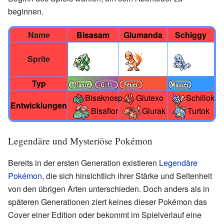
beginnen.
Name
Bisasam
Glumanda
Schiggy
Sprite
Typ
Bisaknosp
Glutexo
Schillok
Entwicklungen
Bisaflor
Turtok
Glurak
Legendäre und Mysteriöse Pokémon
Bereits in der ersten Generation existieren
Legendäre
Pokémon
, die sich hinsichtlich ihrer Stärke und Seltenheit
von den übrigen Arten unterschieden. Doch anders als in
späteren Generationen ziert keines dieser Pokémon das
Cover einer Edition oder bekommt im Spielverlauf eine