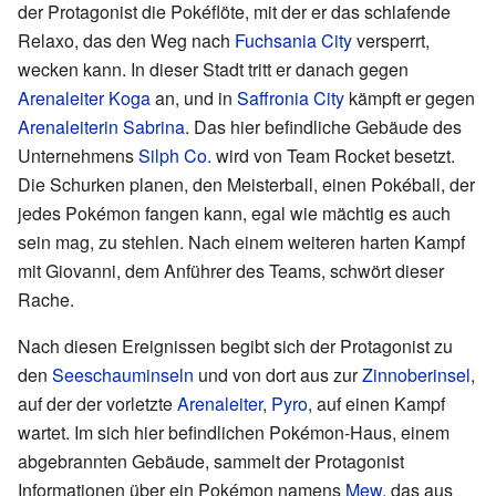
der Protagonist die Pokéflöte, mit der er das schlafende
Relaxo, das den Weg nach
Fuchsania City
versperrt,
wecken kann. In dieser Stadt tritt er danach gegen
Arenaleiter
Koga
an, und in
Saffronia City
kämpft er gegen
Arenaleiterin
Sabrina
. Das hier befindliche Gebäude des
Unternehmens
Silph Co.
wird von Team Rocket besetzt.
Die Schurken planen, den Meisterball, einen Pokéball, der
jedes Pokémon fangen kann, egal wie mächtig es auch
sein mag, zu stehlen. Nach einem weiteren harten Kampf
mit Giovanni, dem Anführer des Teams, schwört dieser
Rache.
Nach diesen Ereignissen begibt sich der Protagonist zu
den
Seeschauminseln
und von dort aus zur
Zinnoberinsel
,
auf der der vorletzte
Arenaleiter
,
Pyro
, auf einen Kampf
wartet. Im sich hier befindlichen Pokémon-Haus, einem
abgebrannten Gebäude, sammelt der Protagonist
Informationen über ein Pokémon namens
Mew
, das aus