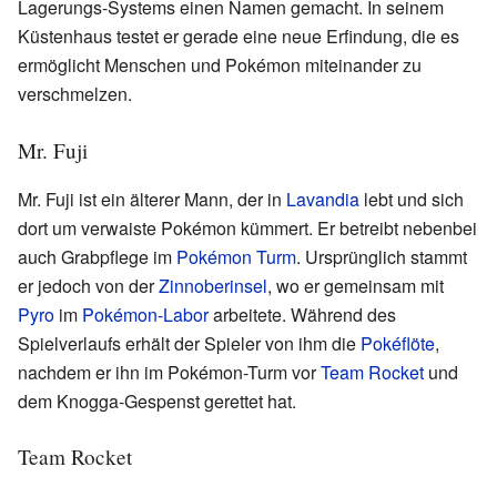
Lagerungs-Systems einen Namen gemacht. In seinem
Küstenhaus testet er gerade eine neue Erfindung, die es
ermöglicht Menschen und Pokémon miteinander zu
verschmelzen.
Mr. Fuji
Mr. Fuji ist ein älterer Mann, der in
Lavandia
lebt und sich
dort um verwaiste Pokémon kümmert. Er betreibt nebenbei
auch Grabpflege im
Pokémon Turm
. Ursprünglich stammt
er jedoch von der
Zinnoberinsel
, wo er gemeinsam mit
Pyro
im
Pokémon-Labor
arbeitete. Während des
Spielverlaufs erhält der Spieler von ihm die
Pokéflöte
,
nachdem er ihn im Pokémon-Turm vor
Team Rocket
und
dem Knogga-Gespenst gerettet hat.
Team Rocket