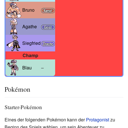
Bruno
Agathe
Siegfried
Champ
Blau
–
Pokémon
Starter-Pokémon
Eines der folgenden Pokémon kann der
Protagonist
zu
Beginn des Spiels wählen, um sein Abenteuer zu