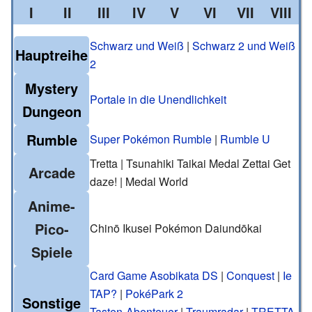
I
II
III
IV
V
VI
VII
VIII
Schwarz und Weiß
|
Schwarz 2 und Weiß
Hauptreihe
2
Mystery
Portale in die Unendlichkeit
Dungeon
Rumble
Super Pokémon Rumble
|
Rumble U
Tretta | Tsunahiki Taikai Medal Zettai Get
Arcade
daze! | Medal World
Anime-
Pico-
Chinō Ikusei Pokémon Daiundōkai
Spiele
Card Game Asobikata DS
|
Conquest
|
Ie
TAP?
|
PokéPark 2
Sonstige
Tasten-Abenteuer
|
Traumradar
|
TRETTA