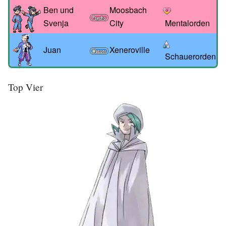
Ben und
Moosbach
Svenja
City
Mentalorden
Juan
Xeneroville
Schauerorden
Top Vier