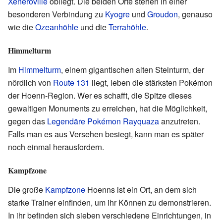
Xeneroville
obliegt. Die beiden Orte stehen in einer
besonderen Verbindung zu
Kyogre
und
Groudon
, genauso
wie die
Ozeanhöhle
und die
Terrahöhle
.
Himmelturm
Im
Himmelturm
, einem gigantischen alten Steinturm, der
nördlich von
Route 131
liegt, leben die stärksten Pokémon
der Hoenn-Region. Wer es schafft, die Spitze dieses
gewaltigen Monuments zu erreichen, hat die Möglichkeit,
gegen das
Legendäre Pokémon
Rayquaza
anzutreten.
Falls man es aus Versehen besiegt, kann man es später
noch einmal herausfordern.
Kampfzone
Die große
Kampfzone
Hoenns ist ein Ort, an dem sich
starke Trainer einfinden, um ihr Können zu demonstrieren.
In ihr befinden sich sieben verschiedene Einrichtungen, in