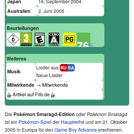
Japan
16. September 2004
Australien
2. Juni 2005
Beurteilungen
76
Weiteres
Lieder aus
RU
SA
Musik
Neue Lieder
Mitwirkende
→
Mitwirkende
Artikel auf Filb.de
Die
Pokémon Smaragd-Edition
oder
Pokémon Smaragd
ist ein
Pokémon
-
Spiel
der
Hauptreihe
und am 21. Oktober
2005 in Europa für den
Game Boy Advance
erschienen.