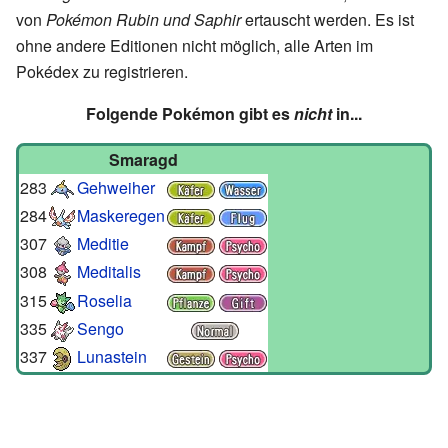
von
Pokémon Rubin und Saphir
ertauscht werden. Es ist
ohne andere Editionen nicht möglich, alle Arten im
Pokédex zu registrieren.
Folgende Pokémon gibt es
nicht
in...
Smaragd
283
Gehweiher
284
Maskeregen
307
Meditie
308
Meditalis
315
Roselia
335
Sengo
337
Lunastein