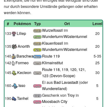
Exemplare, die nur ein einziges Mal verfügbar sind oder
nur durch besondere Umstände gefangen oder erhalten
werden können.
#
Pokémon
Typ
Ort
Level
Wurzelfossil
im
133
Liliep
20
Wunderturm
/
Wüstentunnel
Klauenfossil
im
135
Anorith
20
Wunderturm
/
Wüstentunnel
140
Barschwa
Route 119
5-35
142
Formeo
Klimainstitut
25
Route 118
,
119
,
120
,
121
,
145
Kecleon
30
123
(
Devon-Scope
)
Ei aus
Bad Lavastadt
(oder
160
Isso
5
Wundereiland
)
Geschenk von
Troy
in
190
Tanhel
5
Moosbach City