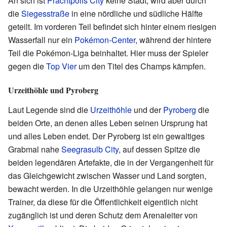
An sich ist
Prachtpolis City
keine Stadt, wird aber durch
die
Siegesstraße
in eine nördliche und südliche Hälfte
geteilt. Im vorderen Teil befindet sich hinter einem riesigen
Wasserfall nur ein
Pokémon-Center
, während der hintere
Teil die Pokémon-Liga beinhaltet. Hier muss der Spieler
gegen die
Top Vier
um den Titel des Champs kämpfen.
Urzeithöhle und Pyroberg
Laut Legende sind die
Urzeithöhle
und der
Pyroberg
die
beiden Orte, an denen alles Leben seinen Ursprung hat
und alles Leben endet. Der Pyroberg ist ein gewaltiges
Grabmal nahe
Seegrasulb City
, auf dessen Spitze die
beiden legendären Artefakte, die in der Vergangenheit für
das Gleichgewicht zwischen Wasser und Land sorgten,
bewacht werden. In die Urzeithöhle gelangen nur wenige
Trainer, da diese für die Öffentlichkeit eigentlich nicht
zugänglich ist und deren Schutz dem Arenaleiter von