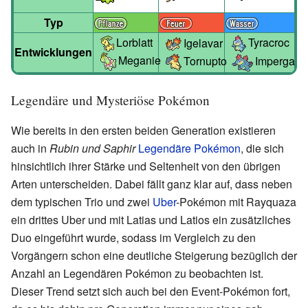
Typ
Lorblatt
Tyracroc
Igelavar
Entwicklungen
Meganie
Tornupto
Impergator
Legendäre und Mysteriöse Pokémon
Wie bereits in den ersten beiden Generation existieren
auch in
Rubin und Saphir
Legendäre Pokémon
, die sich
hinsichtlich ihrer Stärke und Seltenheit von den übrigen
Arten unterscheiden. Dabei fällt ganz klar auf, dass neben
dem typischen Trio und zwei
Uber
-Pokémon mit Rayquaza
ein drittes Uber und mit Latias und Latios ein zusätzliches
Duo eingeführt wurde, sodass im Vergleich zu den
Vorgängern schon eine deutliche Steigerung bezüglich der
Anzahl an Legendären Pokémon zu beobachten ist.
Dieser Trend setzt sich auch bei den Event-Pokémon fort,