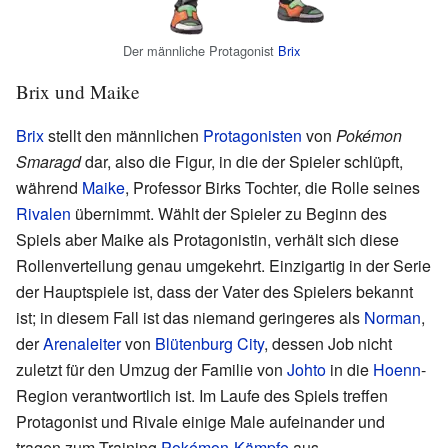
Der männliche Protagonist
Brix
Brix und Maike
Brix
stellt den männlichen
Protagonisten
von
Pokémon
Smaragd
dar, also die Figur, in die der Spieler schlüpft,
während
Maike
, Professor Birks Tochter, die Rolle seines
Rivalen
übernimmt. Wählt der Spieler zu Beginn des
Spiels aber Maike als Protagonistin, verhält sich diese
Rollenverteilung genau umgekehrt. Einzigartig in der Serie
der Hauptspiele ist, dass der Vater des Spielers bekannt
ist; in diesem Fall ist das niemand geringeres als
Norman
,
der
Arenaleiter
von
Blütenburg City
, dessen Job nicht
zuletzt für den Umzug der Familie von
Johto
in die
Hoenn
-
Region verantwortlich ist. Im Laufe des Spiels treffen
Protagonist und Rivale einige Male aufeinander und
tragen zum Training
Pokémon-Kämpfe
aus.