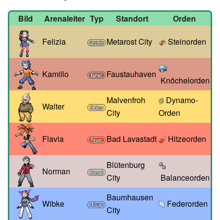
Bild
Arenaleiter
Typ
Standort
Orden
Felizia
Metarost City
Steinorden
Kamillo
Faustauhaven
Knöchelorden
Malvenfroh
Dynamo-
Walter
City
Orden
Flavia
Bad Lavastadt
Hitzeorden
Blütenburg
Norman
City
Balanceorden
Baumhausen
Wibke
Federorden
City