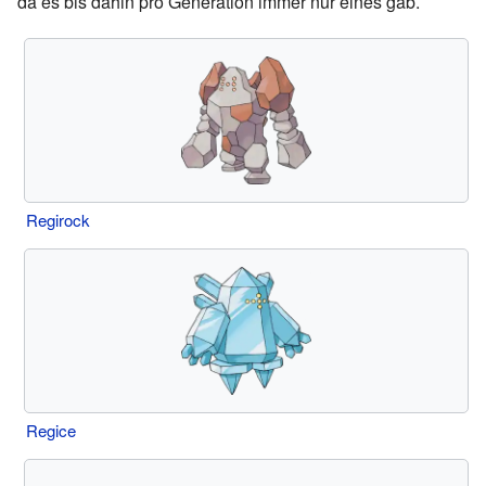
da es bis dahin pro Generation immer nur eines gab.
Regirock
Regice