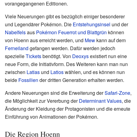
vorangegangenen Editionen.
Viele Neuerungen gibt es bezüglich einiger besonderer
und Legendärer Pokémon. Die
Entstehungsinsel
und der
Nabelfels
aus
Pokémon Feuerrot und Blattgrün
können
von Hoenn aus erreicht werden, und
Mew
kann auf dem
Ferneiland
gefangen werden. Dafür werden jedoch
spezielle
Tickets
benötigt. Von
Deoxys
existiert nun eine
neue Form, die Initiativform. Des Weiteren kann man nun
zwischen
Latias
und
Latios
wählen, und es können nun
beide
Fossilien
der dritten Generation erhalten werden.
Andere Neuerungen sind die Erweiterung der
Safari-Zone
,
die Möglichkeit zur Vererbung der
Determinant Values
, die
Änderung der Kleidung der Protagonisten und die erneute
Einführung von Animationen der Pokémon.
Die Region Hoenn