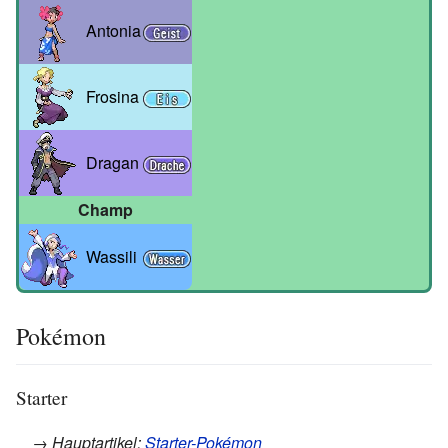
Antonia
Frosina
Dragan
Champ
Wassili
Pokémon
Starter
→ Hauptartikel:
Starter-Pokémon