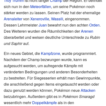
Troy Trumm
ist nicht länger
Champ
der Region. Er befindet
sich nun in den
Meteorfällen
, um seine Pokémon noch
stärker werden zu lassen. Seinen Platz hat der ehemalige
Arenaleiter
von
Xeneroville
,
Wassili
, eingenommen.
Dessen Lehrmeister
Juan
bewahrt nun den achten
Orden
.
Des Weiteren wurden die Räumlichkeiten der
Arenen
überarbeitet und weisen deutliche Unterschiede zu
Rubin
und Saphir
auf.
Ein neues Gebiet, die
Kampfzone
, wurde programmiert.
Nachdem der Champ bezwungen wurde, kann es
aufgesucht werden, um aufregende Kämpfe mit
veränderten Bedingungen und anderen Besonderheiten
zu bestreiten. Für Siegesserien erhält man Gewinnpunkte,
die anschließend gegen Items eingetauscht werden oder
dazu genutzt werden können, Pokémon neue
Attacken
beizubringen. Außerdem gibt es in
Pokémon Smaragd
wesentlich mehr
Doppelkämpfe
als in den