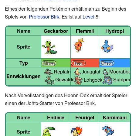
Eines der folgenden Pokémon erhält man zu Beginn des
Spiels von
Professor Birk
. Es ist auf
Level
5.
Name
Geckarbor
Flemmli
Hydropi
Sprite
Typ
Reptain
Jungglut
Moorabbel
Entwicklungen
Gewaldro
Sumpex
Lohgock
Nach Vervollständigen des Hoenn-Dex erhält der Spieler
einen der Johto-Starter von Professor Birk.
Name
Endivie
Feurigel
Karnimani
Sprite