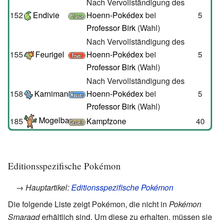
Nach Vervollständigung des
152
Endivie
Hoenn-Pokédex
bei
5
Professor Birk
(Wahl)
Nach Vervollständigung des
155
Feurigel
Hoenn-Pokédex
bei
5
Professor Birk
(Wahl)
Nach Vervollständigung des
158
Karnimani
Hoenn-Pokédex
bei
5
Professor Birk
(Wahl)
Mogelbaum
185
Kampfzone
40
Editionsspezifische Pokémon
→ Hauptartikel:
Editionsspezifische Pokémon
Die folgende Liste zeigt Pokémon, die nicht in
Pokémon
Smaragd
erhältlich sind. Um diese zu erhalten, müssen sie