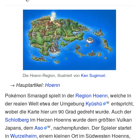
Die Hoenn-Region, illustriert von
Ken Sugimori
.
→ Hauptartikel:
Hoenn
Pokémon Smaragd spielt in der
Region
Hoenn
, welche in
der realen Welt etwa der Umgebung
Kyūshū
entspricht,
wobei die Karte hier um 90 Grad gedreht wurde. Auch der
Schlotberg
im Herzen Hoenns wurde dem größten Vulkan
Japans, dem
Aso
, nachempfunden. Der Spieler startet
in
Wurzelheim
, einem kleinen Ort im Südwesten Hoenns,