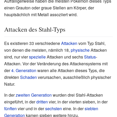
Auffälligerweise haben die meisten Pokémon dieses Typs
einen Grauton oder graue Stellen am Körper, der
hauptsächlich mit Metall assoziiert wird.
Attacken des Stahl-Typs
Es existieren 33 verschiedene
Attacken
vom Typ Stahl,
von denen die meisten, nämlich 18,
physische
Attacken
sind, nur vier
spezielle
Attacken und sechs
Status
-
Attacken. Vor der Veränderung des Attackensystems mit
der
4. Generation
waren alle Attacken dieses Typs, die
direkten
Schaden
verursachen, ausschließlich physischer
Natur.
In der
zweiten Generation
wurden drei Stahl-Attacken
eingeführt, in der
dritten
vier, in der vierten sieben, in der
fünften
vier und in der
sechsten
eine. In der
siebten
Generation
kamen sieben weitere hinzu.