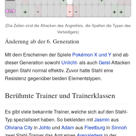
+
-
-
-
+
+
(Die Zeilen sind die Attacken des Angreifers, die Spalten die Typen des
Verteidigers)
Änderung ab der 6. Generation
Mit dem Erscheinen der Spiele
Pokémon X und Y
sind ab
dieser Generation sowohl
Unlicht
- als auch
Geist
-Attacken
gegen Stahl normal effektiv. Zuvor hatte Stahl eine
Resistenz gegenüber beiden Elementstypen.
Berühmte Trainer und Trainerklassen
Es gibt viele bekannte Trainer, welche sich auf den Stahl-
Typ spezialisiert haben. So bekleiden mit
Jasmin
aus
Oliviana City
in
Johto
und
Adam
aus
Fleetburg
in
Sinnoh
zwei Stahl-Trainer das Amt eines
Arenaleiters
in der