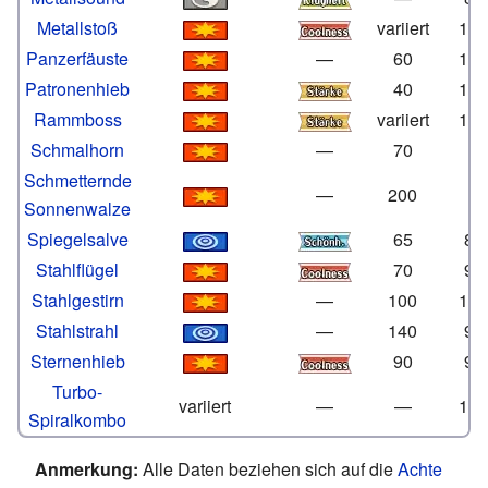
Metallstoß
variiert
10
Panzerfäuste
—
60
10
Patronenhieb
40
10
Rammboss
variiert
10
Schmalhorn
—
70
Schmetternde
—
200
Sonnenwalze
Spiegelsalve
65
85
Stahlflügel
70
90
Stahlgestirn
—
100
10
Stahlstrahl
—
140
95
Sternenhieb
90
90
Turbo-
variiert
—
—
10
Spiralkombo
Anmerkung:
Alle Daten beziehen sich auf die
Achte