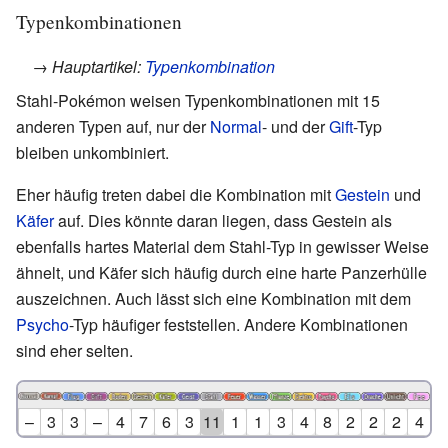
Typenkombinationen
→ Hauptartikel:
Typenkombination
Stahl-Pokémon weisen Typenkombinationen mit 15
anderen Typen auf, nur der
Normal
- und der
Gift
-Typ
bleiben unkombiniert.
Eher häufig treten dabei die Kombination mit
Gestein
und
Käfer
auf. Dies könnte daran liegen, dass Gestein als
ebenfalls hartes Material dem Stahl-Typ in gewisser Weise
ähnelt, und Käfer sich häufig durch eine harte Panzerhülle
auszeichnen. Auch lässt sich eine Kombination mit dem
Psycho
-Typ häufiger feststellen. Andere Kombinationen
sind eher selten.
–
3
3
–
4
7
6
3
11
1
1
3
4
8
2
2
2
4