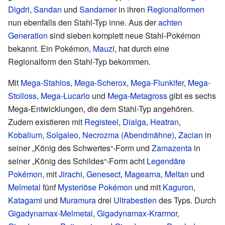
Digdri
,
Sandan
und
Sandamer
in ihren
Regionalformen
nun ebenfalls den Stahl-Typ inne. Aus der
achten
Generation
sind sieben komplett neue Stahl-Pokémon
bekannt. Ein Pokémon,
Mauzi
, hat durch eine
Regionalform den Stahl-Typ bekommen.
Mit
Mega-Stahlos
,
Mega-Scherox
,
Mega-Flunkifer
,
Mega-
Stolloss
,
Mega-Lucario
und
Mega-Metagross
gibt es sechs
Mega-Entwicklungen, die dem Stahl-Typ angehören.
Zudem existieren mit
Registeel
,
Dialga
,
Heatran
,
Kobalium
,
Solgaleo
,
Necrozma (Abendmähne)
,
Zacian
in
seiner „König des Schwertes“-Form und
Zamazenta
in
seiner „König des Schildes“-Form acht
Legendäre
Pokémon
, mit
Jirachi
,
Genesect
,
Magearna
,
Meltan
und
Melmetal
fünf
Mysteriöse Pokémon
und mit
Kaguron
,
Katagami
und
Muramura
drei
Ultrabestien
des Typs. Durch
Gigadynamax-Melmetal
,
Gigadynamax-Krarmor
,