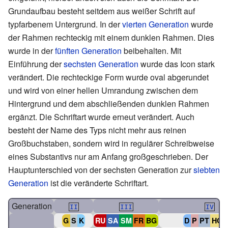
Grundaufbau besteht seitdem aus weißer Schrift auf
typfarbenem Untergrund. In der
vierten Generation
wurde
der Rahmen rechteckig mit einem dunklen Rahmen. Dies
wurde in der
fünften Generation
beibehalten. Mit
Einführung der
sechsten Generation
wurde das Icon stark
verändert. Die rechteckige Form wurde oval abgerundet
und wird von einer hellen Umrandung zwischen dem
Hintergrund und dem abschließenden dunklen Rahmen
ergänzt. Die Schriftart wurde erneut verändert. Auch
besteht der Name des Typs nicht mehr aus reinen
Großbuchstaben, sondern wird in regulärer Schreibweise
eines Substantivs nur am Anfang großgeschrieben. Der
Hauptunterschied von der sechsten Generation zur
siebten
Generation
ist die veränderte Schriftart.
Generation
II
III
IV
G
S
K
RU
SA
SM
FR
BG
D
P
PT
HG