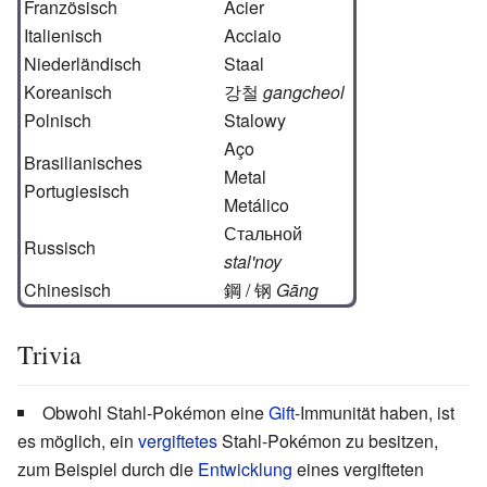
Französisch
Acier
Italienisch
Acciaio
Niederländisch
Staal
Koreanisch
강철
gangcheol
Polnisch
Stalowy
Aço
Brasilianisches
Metal
Portugiesisch
Metálico
Стальной
Russisch
stal'noy
Chinesisch
鋼 / 钢
Gāng
Trivia
Obwohl Stahl-Pokémon eine
Gift
-Immunität haben, ist
es möglich, ein
vergiftetes
Stahl-Pokémon zu besitzen,
zum Beispiel durch die
Entwicklung
eines vergifteten