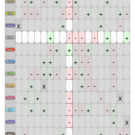
-
+
-
+
-
+
+
-
-
-
-
-
-
+
+
+
-
x
+
+
-
+
-
-
-
-
+
+
-
+
+
-
-
+
+
-
+
+
+
-
-
-
-
-
+
+
-
-
-
+
-
-
+
x
+
-
-
-
+
+
-
-
x
+
+
-
-
-
+
-
+
-
+
x
-
+
+
-
-