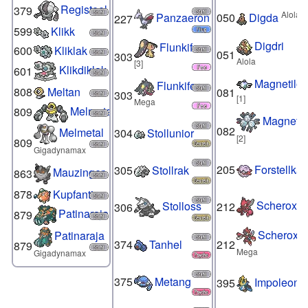
Registeel
379
Alola
050
Digda
Panzaeron
227
599
Klikk
Digdri
Flunkifer
600
Kliklak
051
303
Alola
[3]
Klikdiklak
601
Magnetilo
Flunkifer
808
Meltan
081
303
[1]
Mega
Melmetal
809
Magneto
082
Melmetal
304
Stollunior
[2]
809
Gigadynamax
205
Forstellka
305
Stollrak
Mauzinger
863
878
Kupfanti
Scherox
Stolloss
212
306
Patinaraja
879
Scherox
Patinaraja
374
Tanhel
212
879
Mega
Gigadynamax
375
Metang
Impoleon
395