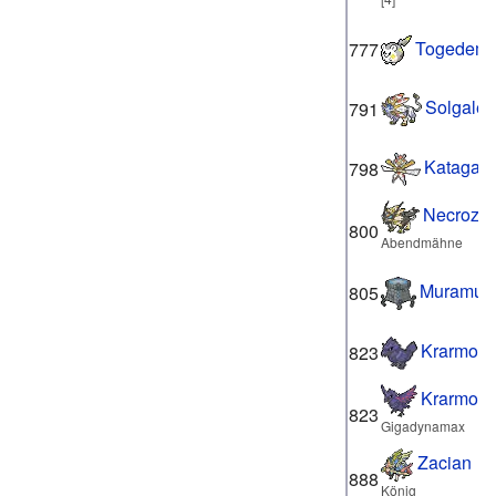
Togedema
777
Solgale
791
Katagam
798
Necrozm
800
Abendmähne
Muramur
805
Krarmor
823
Krarmor
823
Gigadynamax
Zacian
888
König