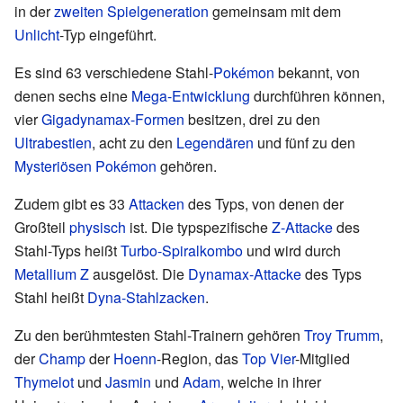
in der
zweiten Spielgeneration
gemeinsam mit dem
Unlicht
-Typ eingeführt.
Es sind 63 verschiedene Stahl-
Pokémon
bekannt, von
denen sechs eine
Mega-Entwicklung
durchführen können,
vier
Gigadynamax-Formen
besitzen, drei zu den
Ultrabestien
, acht zu den
Legendären
und fünf zu den
Mysteriösen Pokémon
gehören.
Zudem gibt es 33
Attacken
des Typs, von denen der
Großteil
physisch
ist. Die typspezifische
Z-Attacke
des
Stahl-Typs heißt
Turbo-Spiralkombo
und wird durch
Metallium Z
ausgelöst. Die
Dynamax-Attacke
des Typs
Stahl heißt
Dyna-Stahlzacken
.
Zu den berühmtesten Stahl-Trainern gehören
Troy Trumm
,
der
Champ
der
Hoenn
-Region, das
Top Vier
-Mitglied
Thymelot
und
Jasmin
und
Adam
, welche in ihrer