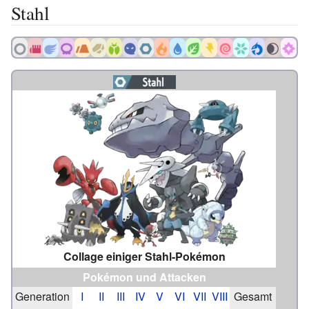
Stahl
Collage einiger Stahl-Pokémon
Pokémon
und
Attacken
Generation
I
II
III
IV
V
VI
VII
VIII
Gesamt