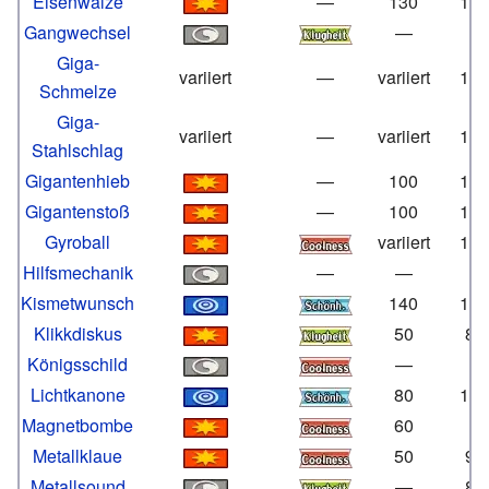
Eisenwalze
—
130
10
Gangwechsel
—
Giga-
variiert
—
variiert
10
Schmelze
Giga-
variiert
—
variiert
10
Stahlschlag
Gigantenhieb
—
100
10
Gigantenstoß
—
100
10
Gyroball
variiert
10
Hilfsmechanik
—
—
Kismetwunsch
140
10
Klikkdiskus
50
85
Königsschild
—
Lichtkanone
80
10
Magnetbombe
60
Metallklaue
50
95
Metallsound
—
85