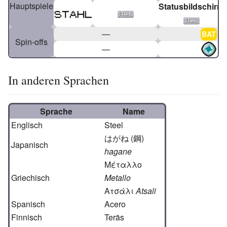
Hauptspiele
Statusbildschirm
—
BAT
Spin-offs
—
In anderen Sprachen
Sprache
Name
Englisch
Steel
はがね (鋼)
Japanisch
hagane
Μέταλλο
Griechisch
Metallo
Ατσάλι
Atsali
Spanisch
Acero
Finnisch
Teräs