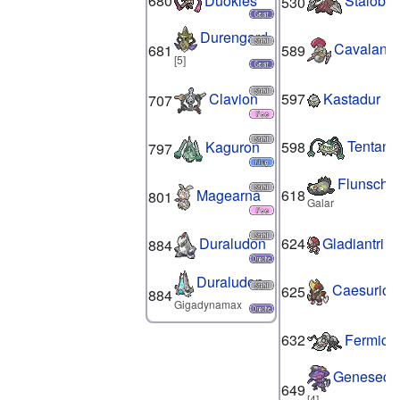
680
Duokles
Stalobor
530
Durengard
Cavalanz
681
589
[5]
597
Kastadur
Clavion
707
Tentante
598
Kaguron
797
Flunschli
618
Magearna
801
Galar
624
Gladiantri
Duraludon
884
Duraludon
Caesurio
625
884
Gigadynamax
632
Fermicu
Genesect
649
[4]