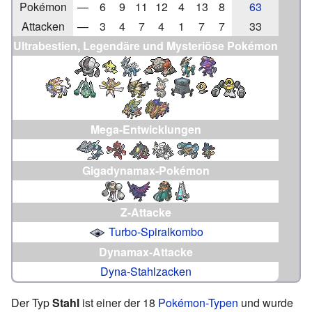
Pokémon
—
6
9
11
12
4
13
8
63
Attacken
—
3
4
7
4
1
7
7
33
Ultrabestien
,
Legendäre
und
Mysteriöse Pokémon
Mega-Entwicklungen
Gigadynamax-Pokémon
Z-Attacke
Turbo-Spiralkombo
Dynamax-Attacke
Dyna-Stahlzacken
Der Typ
Stahl
ist einer der 18
Pokémon-Typen
und wurde