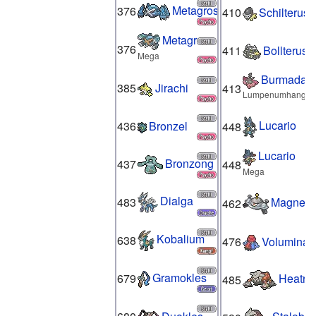
Metagross
376
410
Schilterus
Metagross
376
411
Bollterus
Mega
Burmadam
385
Jirachi
413
Lumpenumhang
Lucario
436
Bronzel
448
Lucario
Bronzong
437
448
Mega
Dialga
483
Magnez
462
Kobalium
638
476
Voluminas
Gramokles
679
Heatra
485