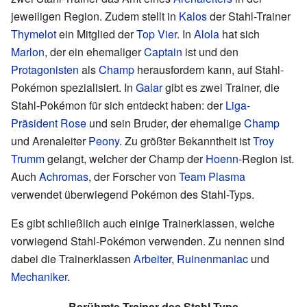
jeweiligen Region. Zudem stellt in
Kalos
der Stahl-Trainer
Thymelot
ein Mitglied der
Top Vier
. In
Alola
hat sich
Marlon
, der ein ehemaliger
Captain
ist und den
Protagonisten
als
Champ
herausfordern kann, auf Stahl-
Pokémon spezialisiert. In
Galar
gibt es zwei Trainer, die
Stahl-Pokémon für sich entdeckt haben: der
Liga-
Präsident Rose
und sein Bruder, der ehemalige
Champ
und Arenaleiter
Peony
. Zu größter Bekanntheit ist
Troy
Trumm
gelangt, welcher der Champ der
Hoenn
-Region ist.
Auch
Achromas
, der Forscher von
Team Plasma
verwendet überwiegend Pokémon des Stahl-Typs.
Es gibt schließlich auch einige Trainerklassen, welche
vorwiegend Stahl-Pokémon verwenden. Zu nennen sind
dabei die Trainerklassen
Arbeiter
,
Ruinenmaniac
und
Mechaniker
.
Berühmte Trainer des Stahl-Typs