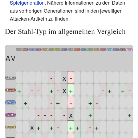
Spielgeneration
. Nähere Informationen zu den Daten
aus vorherigen Generationen sind in den jeweiligen
Attacken-Artikeln zu finden.
Der Stahl-Typ im allgemeinen Vergleich
A
V
-
x
-
+
-
-
+
-
x
+
-
+
+
-
+
-
+
-
+
-
-
-
-
-
x
+
+
x
+
+
-
+
+
-
+