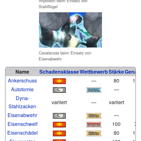
Impoleon beim Einsatz von
Stahlflügel
Cavalanzas beim Einsatz von
Eisenabwehr
Name
Schadensklasse
Wettbewerb
Stärke
Genaui
Ankerschuss
—
80
10
Autotomie
—
Dyna-
variiert
—
variiert
Stahlzacken
Eisenabwehr
—
Eisenschweif
100
75
Eisenschädel
80
10