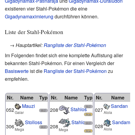
Gigadynamax-Patinaraja
und
Gigadynamax-Duraludon
existieren vier Stahl-Pokémon die eine
Gigadynamaximierung
durchführen können.
Liste der Stahl-Pokémon
→ Hauptartikel:
Rangliste der Stahl-Pokémon
Im Folgenden findet sich eine komplette Auflistung aller
bekannten Stahl-Pokémon. Für einen Vergleich der
Basiswerte
ist die
Rangliste der Stahl-Pokémon
zu
empfehlen.
Nr.
Name
Typ
Nr.
Name
Typ
Nr.
Name
Mauzi
Sandan
Stahlos
052
208
027
Galar
Alola
Stolloss
Stahlos
Sandamer
028
306
208
Alola
Mega
Mega