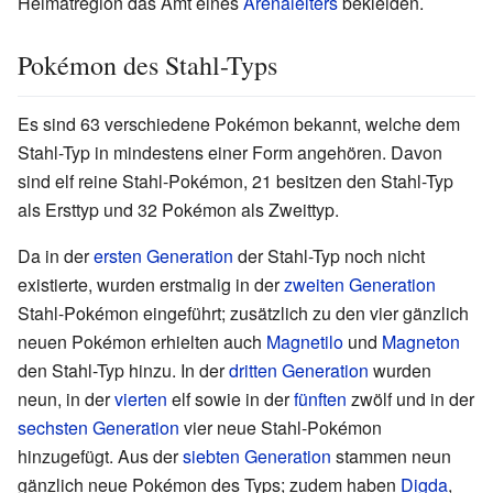
Heimatregion das Amt eines
Arenaleiters
bekleiden.
Pokémon des Stahl-Typs
Es sind 63 verschiedene Pokémon bekannt, welche dem
Stahl-Typ in mindestens einer Form angehören. Davon
sind
elf
reine Stahl-Pokémon,
21
besitzen den Stahl-Typ
als Ersttyp und
32
Pokémon als Zweittyp.
Da in der
ersten Generation
der Stahl-Typ noch nicht
existierte, wurden erstmalig in der
zweiten Generation
Stahl-Pokémon eingeführt; zusätzlich zu den vier gänzlich
neuen Pokémon erhielten auch
Magnetilo
und
Magneton
den Stahl-Typ hinzu. In der
dritten Generation
wurden
neun, in der
vierten
elf sowie in der
fünften
zwölf und in der
sechsten Generation
vier neue Stahl-Pokémon
hinzugefügt. Aus der
siebten Generation
stammen neun
gänzlich neue Pokémon des Typs; zudem haben
Digda
,