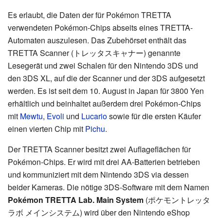
Es erlaubt, die Daten der für Pokémon TRETTA
verwendeten Pokémon-Chips abseits eines TRETTA-
Automaten auszulesen. Das Zubehörset enthält das
TRETTA Scanner (トレッタスキャナー) genannte
Lesegerät und zwei Schalen für den Nintendo 3DS und
den 3DS XL, auf die der Scanner und der 3DS aufgesetzt
werden. Es ist seit dem 10. August in Japan für 3800 Yen
erhältlich und beinhaltet außerdem drei Pokémon-Chips
mit
Mewtu
,
Evoli
und
Lucario
sowie für die ersten Käufer
einen vierten Chip mit
Pichu
.
Der TRETTA Scanner besitzt zwei Auflageflächen für
Pokémon-Chips. Er wird mit drei AA-Batterien betrieben
und kommuniziert mit dem Nintendo 3DS via dessen
beider Kameras. Die nötige 3DS-Software mit dem Namen
Pokémon TRETTA Lab. Main System
(ポケモントレッタ
ラボ メインシステム) wird über den Nintendo eShop