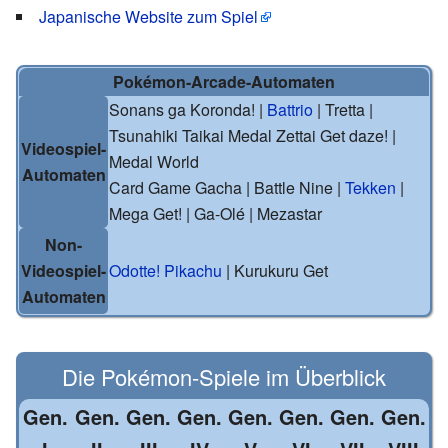
Japanische Website zum Spiel
Pokémon-Arcade-Automaten
Sonans ga Koronda! |
Battrio
| Tretta |
Tsunahiki Taikai Medal Zettai Get daze! |
Videospiel-
Medal World
Automaten
Card Game Gacha | Battle Nine |
Tekken
|
Mega Get! | Ga-Olé | Mezastar
Non-
Videospiel-
Odotte! Pikachu
| Kurukuru Get
Automaten
Die
Pokémon
-
Spiele
im Überblick
Gen.
Gen.
Gen.
Gen.
Gen.
Gen.
Gen.
Gen.