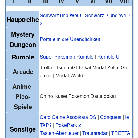
I
II
III
IV
V
VI
VII
VIII
Schwarz und Weiß
|
Schwarz 2 und Weiß
Hauptreihe
2
Mystery
Portale in die Unendlichkeit
Dungeon
Rumble
Super Pokémon Rumble
|
Rumble U
Tretta | Tsunahiki Taikai Medal Zettai Get
Arcade
daze! | Medal World
Anime-
Pico-
Chinō Ikusei Pokémon Daiundōkai
Spiele
Card Game Asobikata DS
|
Conquest
|
Ie
TAP?
|
PokéPark 2
Sonstige
Tasten-Abenteuer
|
Traumradar
|
TRETTA