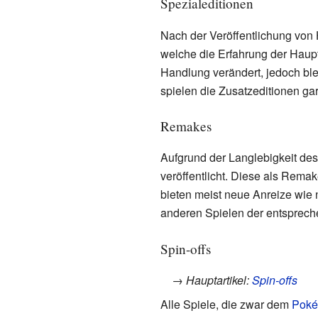
Spezialeditionen
Nach der Veröffentlichung von 
welche die Erfahrung der Haupt
Handlung verändert, jedoch bl
spielen die Zusatzeditionen ga
Remakes
Aufgrund der Langlebigkeit de
veröffentlicht. Diese als Rema
bieten meist neue Anreize wie
anderen Spielen der entsprech
Spin-offs
→ Hauptartikel:
Spin-offs
Alle Spiele, die zwar dem
Poké