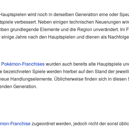
Hauptspielen wird noch in derselben Generation eine oder Spezia
spiele verbessert. Neben einigen technischen Neuerungen wird
eiben grundlegende Elemente und die Region unverändert. Im F
r einige Jahre nach den Hauptspielen und dienen als Nachfolger
s
Pokémon-Franchises
wurden auch bereits alte Hauptspiele un
ke bezeichneten Spiele werden hierbei auf den Stand der jewei
 neue Handlungselemente. Üblicherweise finden sich in diesen
enden Generation.
mon-Franchise
zugeordnet werden, jedoch nicht der sonst übl