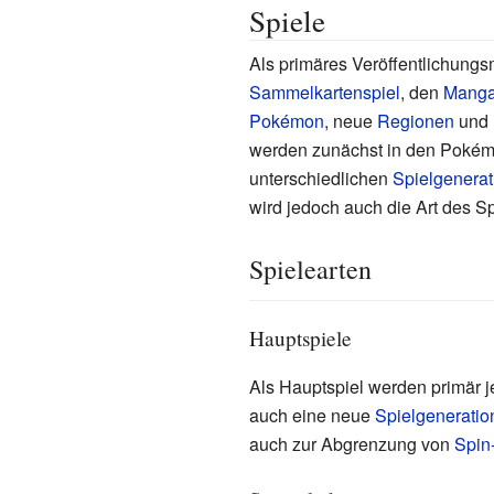
Spiele
Als primäres Veröffentlichun
Sammelkartenspiel
, den
Mang
Pokémon
, neue
Regionen
und
werden zunächst in den Pokémo
unterschiedlichen
Spielgenera
wird jedoch auch die Art des S
Spielearten
Hauptspiele
Als Hauptspiel werden primär j
auch eine neue
Spielgeneratio
auch zur Abgrenzung von
Spin-