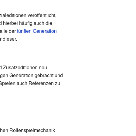
leditionen veröffentlicht,
 hierbei häufig auch die
alle der
fünften Generation
 dieser.
d Zusatzeditionen neu
ligen Generation gebracht und
 Spielen auch Referenzen zu
ichen Rollenspielmechanik