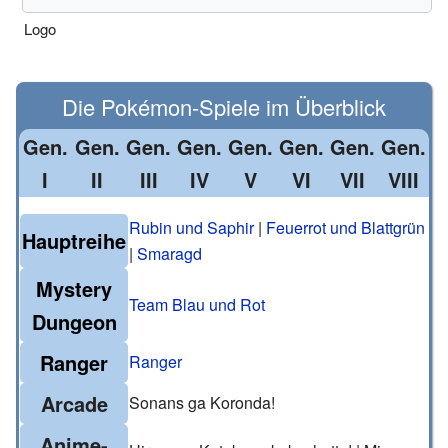
Logo
Die
Pokémon
-
Spiele
im Überblick
Gen.
Gen.
Gen.
Gen.
Gen.
Gen.
Gen.
Gen.
I
II
III
IV
V
VI
VII
VIII
Rubin und Saphir
|
Feuerrot und Blattgrün
Hauptreihe
|
Smaragd
Mystery
Team Blau und Rot
Dungeon
Ranger
Ranger
Arcade
Sonans ga Koronda!
Anime-