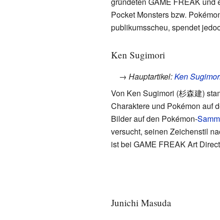
gründeten GAME FREAK und entw
Pocket Monsters bzw. Pokémon a
publikumsscheu, spendet jedoch
Ken Sugimori
→ Hauptartikel:
Ken Sugimor
Von Ken Sugimori (
杉森建
) sta
Charaktere und Pokémon auf d
Bilder auf den Pokémon-
Samme
versucht, seinen Zeichenstil n
ist bei GAME FREAK Art Direct
Junichi Masuda