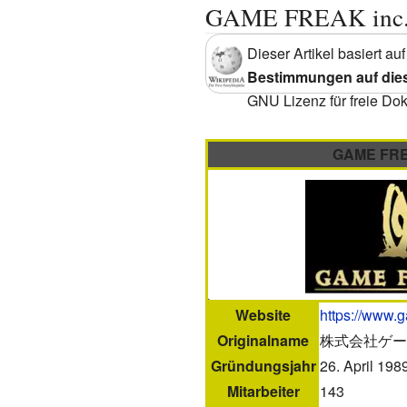
GAME FREAK inc
Dieser Artikel basiert a
Bestimmungen auf dies
GNU Lizenz für freie Do
GAME FRE
Website
https://www.g
Originalname
株式会社ゲー
Gründungsjahr
26. April 198
Mitarbeiter
143