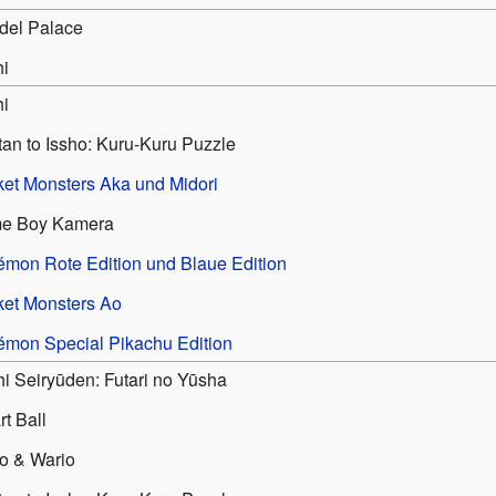
del Palace
hi
hi
an to Issho: Kuru-Kuru Puzzle
et Monsters Aka und Midori
e Boy Kamera
mon Rote Edition und Blaue Edition
et Monsters Ao
mon Special Pikachu Edition
i Seiryūden: Futari no Yūsha
t Ball
o & Wario