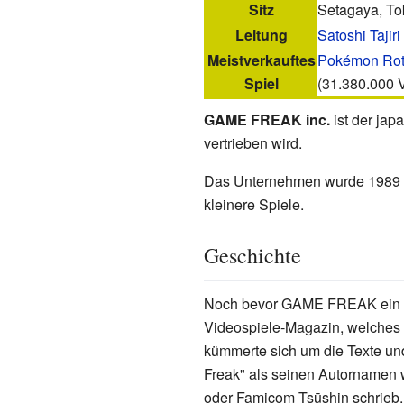
Sitz
Setagaya, To
Leitung
Satoshi Tajiri
Meistverkauftes
Pokémon Rote
Spiel
(31.380.000 
GAME FREAK inc.
ist der jap
vertrieben wird.
Das Unternehmen wurde 1989
kleinere Spiele.
Geschichte
Noch bevor GAME FREAK ein Vid
Videospiele-Magazin, welches vo
kümmerte sich um die Texte und
Freak" als seinen Autornamen
oder Famicom Tsūshin schrieb.