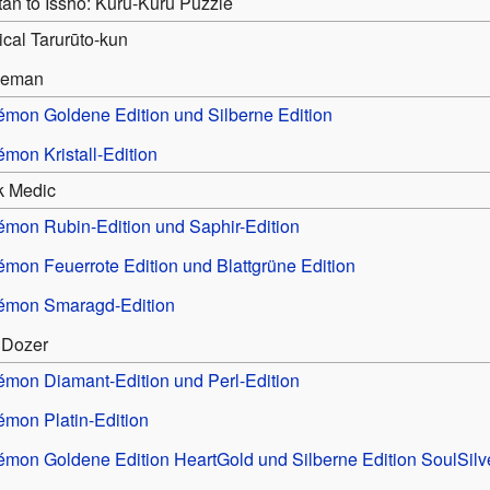
an to Issho: Kuru-Kuru Puzzle
cal Tarurūto-kun
seman
mon Goldene Edition und Silberne Edition
mon Kristall-Edition
k Medic
mon Rubin-Edition und Saphir-Edition
mon Feuerrote Edition und Blattgrüne Edition
émon Smaragd-Edition
l Dozer
mon Diamant-Edition und Perl-Edition
mon Platin-Edition
mon Goldene Edition HeartGold und Silberne Edition SoulSilv