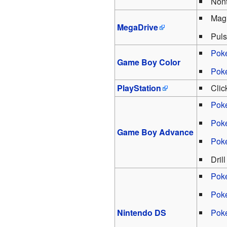
Nont
Magi
MegaDrive
Pul
Poké
Game Boy Color
Poké
PlayStation
Clic
Poké
Poké
Game Boy Advance
Pok
Dril
Poké
Poké
Nintendo DS
Poké