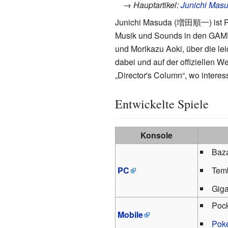
→ Hauptartikel:
Junichi Mas
Junichi Masuda (
増田順一
) ist
Musik und Sounds in den GAME 
und Morikazu Aoki, über die leid
dabei und auf der offiziellen
„Director's Column“, wo intere
Entwickelte Spiele
Konsole
Baz
PC
Tem
Gig
Pock
Mobile
Pok