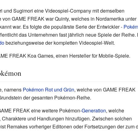
jiri und Sugimori eine Videospiel-Company mit demselben
le von GAME FREAK war Quinty, welches in Nordamerika unter
nt war. Es folgte die populärste Serie der Entwickler -
Poké
ffentlicht das Unternehmen fast jährlich neue Spiele der Reih
do
beziehungsweise der kompletten Videospiel-Welt.
AME FREAK Koa Games, einen Hersteller für Mobile-Spiele.
okémon
le, namens
Pokémon Rot und Grün
, welche von GAME FREAK
 Grundstein der gesamten Pokémon-Reihe.
lt GAME FREAK eine weitere Pokémon-
Generation
, welche
, Charaktere und Handlungen hinzufügen. Zwischen solchen
ist Remakes vorheriger Editonen oder Fortsetzungen der zum d