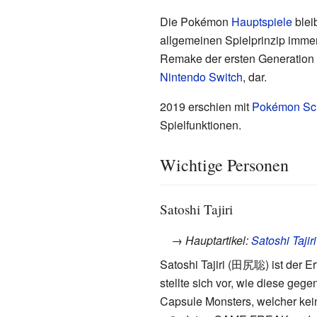
Die Pokémon
Hauptspiele
blei
allgemeinen Spielprinzip immer
Remake der ersten Generation w
Nintendo Switch
, dar.
2019 erschien mit
Pokémon Sch
Spielfunktionen.
Wichtige Personen
Satoshi Tajiri
→ Hauptartikel:
Satoshi Tajiri
Satoshi Tajiri (
田尻聡
) ist der 
stellte sich vor, wie diese ge
Capsule Monsters, welcher kein