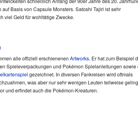
ickelten schließlich Anfang der 90er Jahre des 20. Jahrhun
uf Basis von Capsule Monsters. Satoshi Tajiri ist sehr
 viel Geld für wohltätige Zwecke.
i
mmen alle offiziell erschienenen
Artworks
. Er hat zum Beispiel d
en Spieleverpackungen und Pokémon Spielanleitungen sowie 
lkartenspiel
gezeichnet. In diversen Fankreisen wird oftmals
achzuahmen, was aber nur sehr wenigen Leuten teilweise gelingt
or und erfindet auch die Pokémon-Kreaturen.