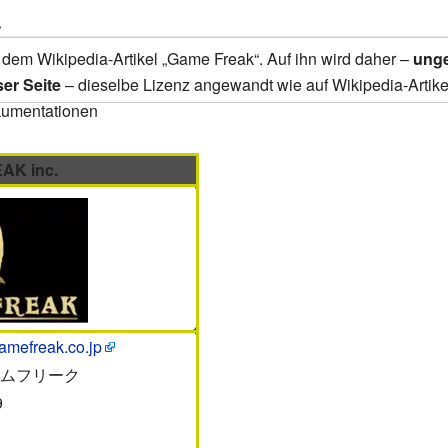
.
uf dem Wikipedia-Artikel „Game Freak“. Auf ihn wird daher –
unge
er Seite
– dieselbe Lizenz angewandt wie auf Wikipedia-Artike
kumentationen
AK inc.
amefreak.co.jp
ムフリーク
9