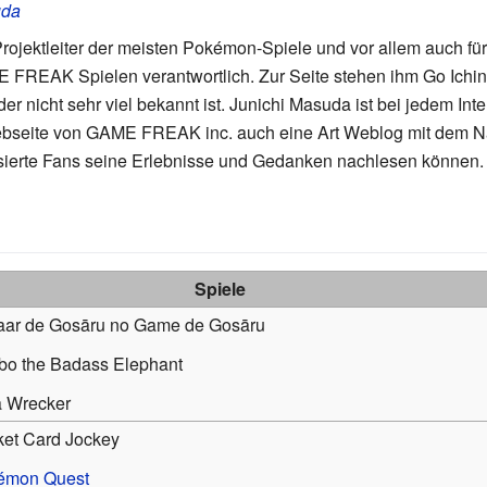
uda
 Projektleiter der meisten Pokémon-Spiele und vor allem auch für
FREAK Spielen verantwortlich. Zur Seite stehen ihm Go Ichi
er nicht sehr viel bekannt ist. Junichi Masuda ist bei jedem Int
 Webseite von GAME FREAK inc. auch eine Art Weblog mit dem
ssierte Fans seine Erlebnisse und Gedanken nachlesen können.
Spiele
aar de Gosāru no Game de Gosāru
bo the Badass Elephant
a Wrecker
et Card Jockey
émon Quest