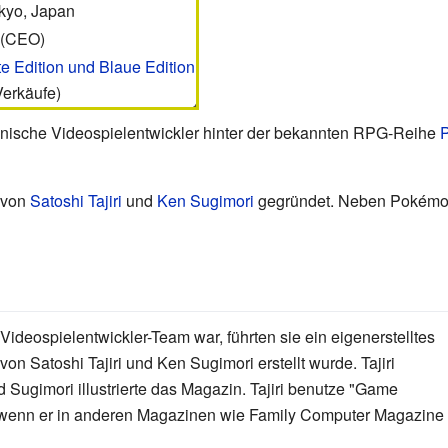
kyo, Japan
(CEO)
 Edition und Blaue Edition
Verkäufe)
anische Videospielentwickler hinter der bekannten RPG-Reihe
 von
Satoshi Tajiri
und
Ken Sugimori
gegründet. Neben Pokémon 
eospielentwickler-Team war, führten sie ein eigenerstelltes
n Satoshi Tajiri und Ken Sugimori erstellt wurde. Tajiri
 Sugimori illustrierte das Magazin. Tajiri benutze "Game
 wenn er in anderen Magazinen wie Family Computer Magazine