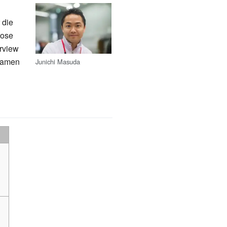
 die
nose
erview
 Namen
Junichi Masuda