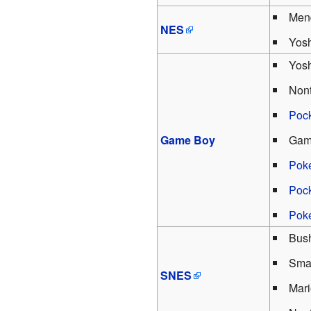
Men
NES
Yos
Yos
Nont
Pock
Game Boy
Gam
Poké
Pock
Poké
Bush
Smar
SNES
Mari