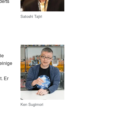
derts
Satoshi Tajiri
ie
einige
. Er
Ken Sugimori