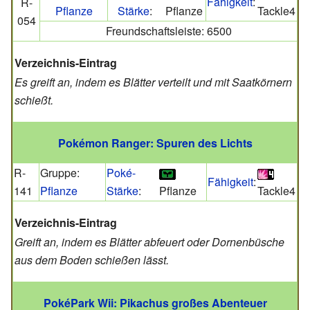
Fähigkeit
:
R-
Pflanze
Stärke
:
Pflanze
Tackle4
054
Freundschaftsleiste: 6500
Verzeichnis-Eintrag
Es greift an, indem es Blätter verteilt und mit Saatkörnern
schießt.
Pokémon Ranger: Spuren des Lichts
R-
Gruppe:
Poké-
Fähigkeit
:
141
Pflanze
Stärke
:
Pflanze
Tackle4
Verzeichnis-Eintrag
Greift an, indem es Blätter abfeuert oder Dornenbüsche
aus dem Boden schießen lässt.
PokéPark Wii: Pikachus großes Abenteuer