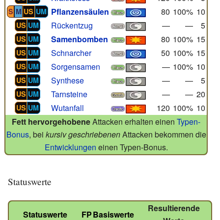
Pflanzensäulen
80
100%
10
S
M
US
UM
Rückentzug
—
—
5
US
UM
Samenbomben
80
100%
15
US
UM
Schnarcher
50
100%
15
US
UM
Sorgensamen
—
100%
10
US
UM
Synthese
—
—
5
US
UM
Tarnsteine
—
—
20
US
UM
Wutanfall
120
100%
10
US
UM
Fett hervorgehobene
Attacken erhalten einen
Typen-
Bonus
, bei
kursiv geschriebenen
Attacken bekommen die
Entwicklungen
einen Typen-Bonus.
Statuswerte
Resultierende
Statuswerte
FP
Basiswerte