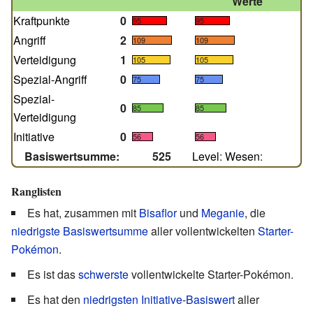
Werte
Kraftpunkte
0
95
95
Angriff
2
109
109
Verteidigung
1
105
105
Spezial-Angriff
0
75
75
Spezial-
0
85
85
Verteidigung
Initiative
0
56
56
Basiswertsumme:
525
Level
:
Wesen
:
Ranglisten
Es hat, zusammen mit
Bisaflor
und
Meganie
, die
niedrigste
Basiswertsumme
aller vollentwickelten
Starter-
Pokémon
.
Es ist das
schwerste
vollentwickelte Starter-Pokémon.
Es hat den
niedrigsten
Initiative
-
Basiswert
aller