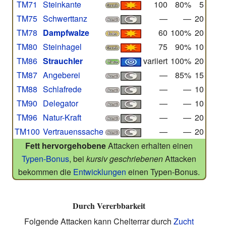
TM71
Steinkante
100
80%
5
TM75
Schwerttanz
—
—
20
TM78
Dampfwalze
60
100%
20
TM80
Steinhagel
75
90%
10
TM86
Strauchler
variiert
100%
20
TM87
Angeberei
—
85%
15
TM88
Schlafrede
—
—
10
TM90
Delegator
—
—
10
TM96
Natur-Kraft
—
—
20
TM100
Vertrauenssache
—
—
20
Fett hervorgehobene
Attacken erhalten einen
Typen-Bonus
, bei
kursiv geschriebenen
Attacken
bekommen die
Entwicklungen
einen Typen-Bonus.
Durch Vererbbarkeit
Folgende Attacken kann Chelterrar durch
Zucht