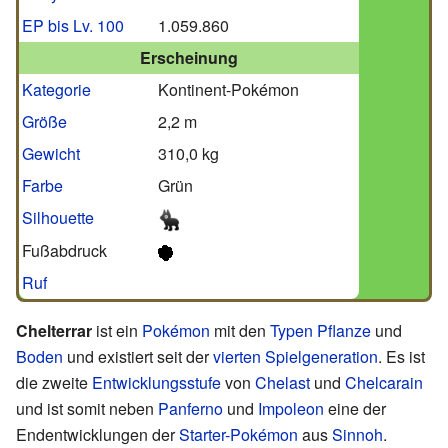
EP bis Lv. 100
1.059.860
Erscheinung
Kategorie
Kontinent-Pokémon
Größe
2,2 m
Gewicht
310,0 kg
Farbe
Grün
Silhouette
Fußabdruck
Ruf
Chelterrar
ist ein
Pokémon
mit den
Typen
Pflanze
und
Boden
und existiert seit der
vierten Spielgeneration
. Es ist
die zweite
Entwicklungsstufe
von
Chelast
und
Chelcarain
und ist somit neben
Panferno
und
Impoleon
eine der
Endentwicklungen der
Starter-Pokémon
aus
Sinnoh
.