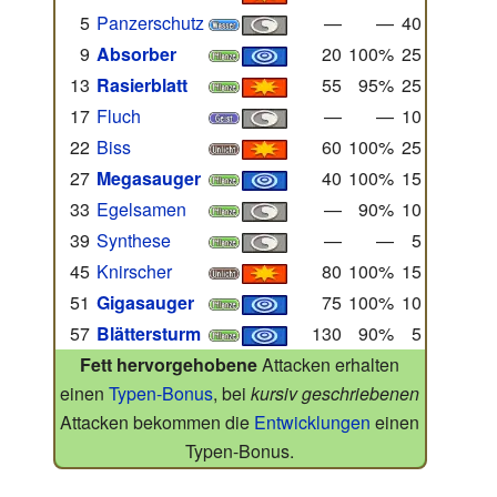
5
Panzerschutz
—
—
40
9
Absorber
20
100%
25
13
Rasierblatt
55
95%
25
17
Fluch
—
—
10
22
Biss
60
100%
25
27
Megasauger
40
100%
15
33
Egelsamen
—
90%
10
39
Synthese
—
—
5
45
Knirscher
80
100%
15
51
Gigasauger
75
100%
10
57
Blättersturm
130
90%
5
Fett hervorgehobene
Attacken erhalten
einen
Typen-Bonus
, bei
kursiv geschriebenen
Attacken bekommen die
Entwicklungen
einen
Typen-Bonus.