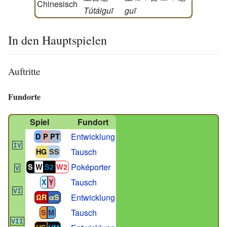
Chinesisch
Tǔtáiguī
guī
In den Hauptspielen
Auftritte
Fundorte
Spiel
Fundort
Entwicklung
D
P
PT
IV
Tausch
HG
SS
Poképorter
S
W
S2
W2
V
Tausch
X
Y
VI
Entwicklung
ΩR
αS
Tausch
S
M
VII