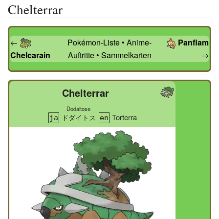
Chelterrar
←
Pokémon-Liste
•
Anime-
Panflam
Chelcarain
Auftritte
•
Sammelkarten
→
Chelterrar
Dodaitose
Torterra
ドダイトス
ja
en