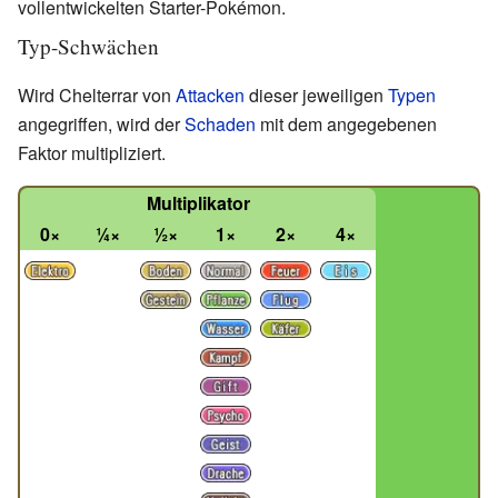
vollentwickelten Starter-Pokémon.
Typ-Schwächen
Wird Chelterrar von
Attacken
dieser jeweiligen
Typen
angegriffen, wird der
Schaden
mit dem angegebenen
Faktor multipliziert.
Multiplikator
0×
¼×
½×
1×
2×
4×