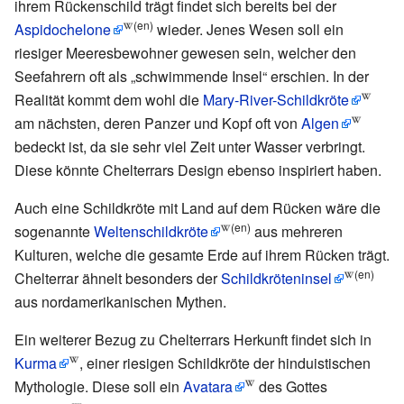
ihrem Rückenschild trägt findet sich bereits bei der
(en)
Aspidochelone
wieder. Jenes Wesen soll ein
riesiger Meeresbewohner gewesen sein, welcher den
Seefahrern oft als „schwimmende Insel“ erschien. In der
Realität kommt dem wohl die
Mary-River-Schildkröte
am nächsten, deren Panzer und Kopf oft von
Algen
bedeckt ist, da sie sehr viel Zeit unter Wasser verbringt.
Diese könnte Chelterrars Design ebenso inspiriert haben.
Auch eine Schildkröte mit Land auf dem Rücken wäre die
(en)
sogenannte
Weltenschildkröte
aus mehreren
Kulturen, welche die gesamte Erde auf ihrem Rücken trägt.
(en)
Chelterrar ähnelt besonders der
Schildkröteninsel
aus nordamerikanischen Mythen.
Ein weiterer Bezug zu Chelterrars Herkunft findet sich in
Kurma
, einer riesigen Schildkröte der hinduistischen
Mythologie. Diese soll ein
Avatara
des Gottes