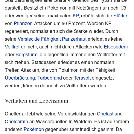
darstellt. Besitzt ein Pokémon mit Notdünger nur noch 1/3
oder weniger seiner maximalen
KP
, erhöht sich die
Stärke
von
Pflanzen
-Attacken um 50 Prozent. Werden KP
regeneriert, normalisiert sich die Stärke wieder. Durch
seine
Versteckte Fähigkeit
Panzerhaut
erleidet es keine
Volltreffer
mehr, auch nicht durch Attacken wie
Eisesodem
oder
Bergsturm
, die eigentlich immer einen Volltreffer mit
sich ziehen. Stattdessen erleidet es einen normalen
Treffer. Attacken, die von Pokémon mit der Fähigkeit
Überbrückung
,
Turbobrand
oder
Teravolt
eingesetzt
werden, können dennoch zu Volltreffern werden.
Verhalten und Lebensraum
Chelterrar lebt wie seine Vorentwicklungen
Chelast
und
Chelcarain
an Wasserquellen in Wäldern. Es ist außerdem
anderen
Pokémon
gegenüber sehr friedlich gesinnt. Da