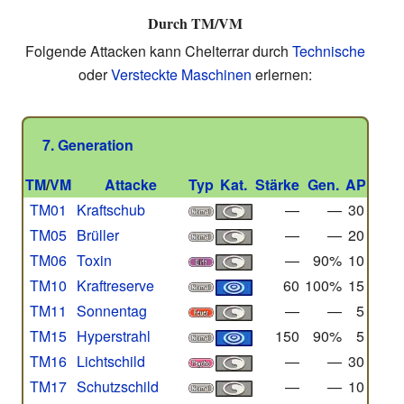
Durch TM/VM
Folgende Attacken kann Chelterrar durch
Technische
oder
Versteckte Maschinen
erlernen:
7. Generation
TM
/
VM
Attacke
Typ
Kat.
Stärke
Gen.
AP
TM01
Kraftschub
—
—
30
TM05
Brüller
—
—
20
TM06
Toxin
—
90%
10
TM10
Kraftreserve
60
100%
15
TM11
Sonnentag
—
—
5
TM15
Hyperstrahl
150
90%
5
TM16
Lichtschild
—
—
30
TM17
Schutzschild
—
—
10