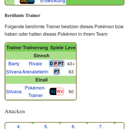
Entwicklung
US
UM
Berühmte Trainer
Folgende berühmte Trainer besitzen dieses Pokémon bzw.
haben oder hatten dieses Pokémon in ihrem Team:
Trainer
Trainerrang
Spiele
Level
Sinnoh
Barry
Rivale
43+
D
P
PT
Silvana
Arenaleiterin
63
PT
Einall
Pokémon-
Silvana
50
S2
W2
Trainer
Attacken
4.
5.
6.
7.
8