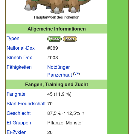
Hauptartwork des Pokémon
Allgemeine Informationen
Typen
National-Dex
#389
Sinnoh-Dex
#003
Fähigkeiten
Notdünger
(
VF
)
Panzerhaut
Fangen, Training und Zucht
Fangrate
45
(
11.9
%
)
Start-Freundschaft
70
Geschlecht
87,5% ♂ 12,5% ♀
Ei-Gruppen
Pflanze, Monster
Ei-Zyklen
20