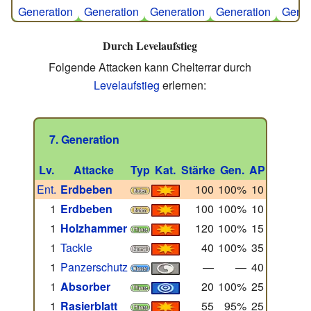
Generation
Generation
Generation
Generation
Gener
Durch Levelaufstieg
Folgende Attacken kann Chelterrar durch
Levelaufstieg
erlernen:
7. Generation
Lv.
Attacke
Typ
Kat.
Stärke
Gen.
AP
Ent.
Erdbeben
100
100%
10
1
Erdbeben
100
100%
10
1
Holzhammer
120
100%
15
1
Tackle
40
100%
35
1
Panzerschutz
—
—
40
1
Absorber
20
100%
25
1
Rasierblatt
55
95%
25