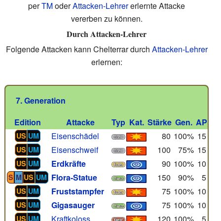
per
TM
oder
Attacken-Lehrer
erlernte Attacke
vererben zu können.
Durch Attacken-Lehrer
Folgende Attacken kann Chelterrar durch
Attacken-Lehrer
erlernen:
7. Generation
Edition
Attacke
Typ
Kat.
Stärke
Gen.
AP
Eisenschädel
80
100%
15
US
UM
Eisenschweif
100
75%
15
US
UM
Erdkräfte
90
100%
10
US
UM
Flora-Statue
150
90%
5
S
M
US
UM
Fruststampfer
75
100%
10
US
UM
Gigasauger
75
100%
10
US
UM
Kraftkoloss
120
100%
5
US
UM