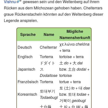
Vishnu
gewesen sein und den Weltenberg auf ihrem
Rücken aus dem Milchozean gehoben haben. Chelterrars
graue Rückenstacheln könnten auf den Weltenberg dieser
Legende anspielen.
Mögliche
Sprache
Name
Namensherkunft
χελώνα
chelóna
Deutsch
Chelterrar
+
terra
Englisch
Torterra
tortoise
+
terra
ドダイト
土
do
+
大
dai
Japanisch
ス
bzw.
土台
dodai
+
Dodaitose
tortoise
Französisch
Torterra
tortue
+
terra
토 (土)
to
+
대
dae
토대부기
Koreanisch
bzw.
토대
todae
+
Todaebugi
거북이
geobugi
土台龜
土
tǔ
+
台
tái
+
龜