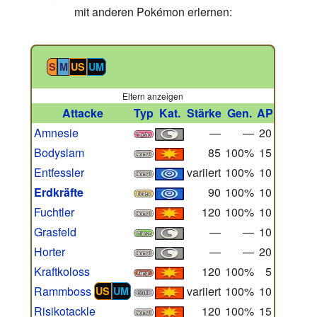
mit anderen Pokémon erlernen:
S
M
US
UM
Eltern anzeigen
Attacke
Typ
Kat.
Stärke
Gen.
AP
Amnesie
—
—
20
Bodyslam
85
100%
15
Entfessler
variiert
100%
10
Erdkräfte
90
100%
10
Fuchtler
120
100%
10
Grasfeld
—
—
10
Horter
—
—
20
Kraftkoloss
120
100%
5
Rammboss
variiert
100%
10
US
UM
Risikotackle
120
100%
15