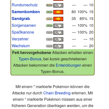
Rundumschutz
—
—
10
Samenbomben
80
100%
15
Sandgrab
35
85%
15
Sorgensamen
—
100%
10
Spaßkanone
—
100%
20
Verzehrer
—
—
10
Wachstum
—
—
20
Fett hervorgehobene
Attacken erhalten einen
Typen-Bonus
, bei
kursiv geschriebenen
Attacken bekommen die
Entwicklungen
einen
Typen-Bonus.
Mit einem * markierte Pokémon können die
Attacke nur durch
Chain Breeding
erlernen. Mit
einem ° markierte Pokémon müssen aus einer
früheren Generation übertragen werden, um die