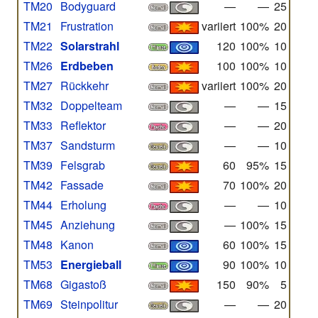
TM20
Bodyguard
—
—
25
TM21
Frustration
variiert
100%
20
TM22
Solarstrahl
120
100%
10
TM26
Erdbeben
100
100%
10
TM27
Rückkehr
variiert
100%
20
TM32
Doppelteam
—
—
15
TM33
Reflektor
—
—
20
TM37
Sandsturm
—
—
10
TM39
Felsgrab
60
95%
15
TM42
Fassade
70
100%
20
TM44
Erholung
—
—
10
TM45
Anziehung
—
100%
15
TM48
Kanon
60
100%
15
TM53
Energieball
90
100%
10
TM68
Gigastoß
150
90%
5
TM69
Steinpolitur
—
—
20