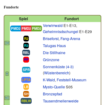
Fundorte
Spiel
Fundort
Verwirrwald
E1-E13,
PMD2
PMD2
PMD2
Geheimnisdschungel
E1-E29
Briseforst
,
Fang-Arena
R2
IV
Talugas Haus
R3
Die Stillhaine
RBL
Grünzone
PP
Sonnenküste (4-3)
SPR
(
Wüstenbereich
)
V
K-Wald
,
Feststell-Museum
LPTA
Mysto-Quelle
S05
LB
Bronzepfad
SH
VI
Tausendmeilenweide
RBLW