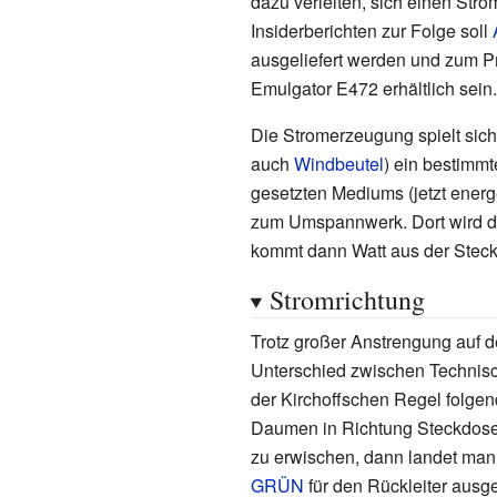
dazu verleiten, sich einen Str
Insiderberichten zur Folge soll
ausgeliefert werden und zum P
Emulgator E472 erhältlich sein.
Die Stromerzeugung spielt sich
auch
Windbeutel
) ein bestimm
gesetzten Mediums (jetzt energ
zum Umspannwerk. Dort wird de
kommt dann Watt aus der Stec
Stromrichtung
Trotz großer Anstrengung auf 
Unterschied zwischen Technisch
der Kirchoffschen Regel folge
Daumen in Richtung Steckdose z
zu erwischen, dann landet man 
GRÜN
für den Rückleiter ausge