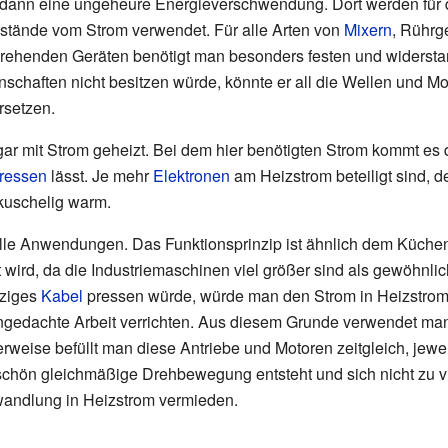
 dann eine ungeheure Energieverschwendung. Dort werden für 
tände vom Strom verwendet. Für alle Arten von
Mixern
, Rührg
rehenden Geräten benötigt man besonders festen und widerst
haften nicht besitzen würde, könnte er all die Wellen und Moto
setzen.
 mit Strom geheizt. Bei dem hier benötigten Strom kommt es d
ressen
lässt. Je mehr
Elektronen
am Heizstrom beteiligt sind, d
kuschelig warm.
ielle Anwendungen. Das Funktionsprinzip ist ähnlich dem Küchen
 wird, da die Industriemaschinen viel größer sind als gewöhn
nziges
Kabel
pressen würde, würde man den Strom in Heizstro
gedachte Arbeit verrichten. Aus diesem Grunde verwendet man
erweise befüllt man diese Antriebe und Motoren zeitgleich, jewe
 schön gleichmäßige Drehbewegung entsteht und sich nicht zu vi
wandlung in Heizstrom vermieden.