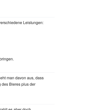
verschiedene Leistungen:
bringen.
 geht man davon aus, dass
g des Bieres plus der
zahlt es aber doch.