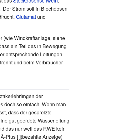
st das
Steckdosenschwein
.
. Der Strom soll in Blechdosen
dfrucht,
Glutamat
und
r (wie Windkraftanlage, siehe
 dass ein Teil des in Bewegung
über entsprechende Leitungen
trennt und beim Verbraucher
trikerlehrlingen der
 es doch so einfach: Wenn man
st, dass der gespreizte
eine gut geerdete Wasserleitung
Und das nur weil das RWE kein
 Ä-Plus [ ](bezahlte Anzeige)