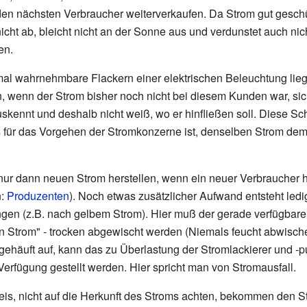
en nächsten Verbraucher weiterverkaufen. Da Strom gut geschüt
 nicht ab, bleicht nicht an der Sonne aus und verdunstet auch nic
en.
 wahrnehmbare Flackern einer elektrischen Beleuchtung lieg
 wenn der Strom bisher noch nicht bei diesem Kunden war, sich 
kennt und deshalb nicht weiß, wo er hinfließen soll. Diese
is für das Vorgehen der Stromkonzerne ist, denselben Strom d
 nur dann neuen Strom herstellen, wenn ein neuer Verbraucher 
n:
Produzenten
). Noch etwas zusätzlicher Aufwand entsteht led
gen (z.B. nach gelbem Strom). Hier muß der gerade verfügbare 
Strom" - trocken abgewischt werden (Niemals feucht abwischen 
häuft auf, kann das zu Überlastung der Stromlackierer und -pu
erfügung gestellt werden. Hier spricht man von Stromausfall.
eis, nicht auf die Herkunft des Stroms achten, bekommen den Str