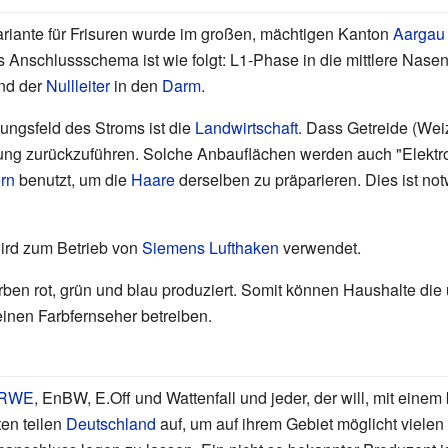
ariante für Frisuren wurde im großen, mächtigen Kanton
Aargau
 Anschlussschema ist wie folgt: L1-Phase in die mittlere Nasen
und der
Nullleiter
in den
Darm
.
ungsfeld des Stroms ist die
Landwirtschaft
. Dass Getreide (Weiz
adung zurückzuführen. Solche Anbauflächen werden auch "Elektr
rn
benutzt, um die
Haare
derselben zu präparieren. Dies ist n
ird zum Betrieb von
Siemens Lufthaken
verwendet.
rben rot, grün und blau produziert. Somit können Haushalte die
inen Farbfernseher betreiben.
RWE
, EnBW, E.Off und Wattenfall und jeder, der will, mit einem
ten teilen
Deutschland
auf, um auf ihrem Gebiet möglicht viele