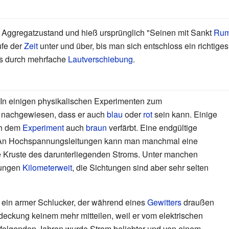
r Aggregatzustand und hieß ursprünglich "Seinen mit Sankt
Ru
ufe der
Zeit
unter und über, bis man sich entschloss ein richtige
es durch mehrfache
Lautverschiebung
.
 In einigen physikalischen Experimenten zum
 nachgewiesen, dass er auch
blau
oder
rot
sein kann. Einige
ch dem
Experiment
auch
braun
verfärbt. Eine endgültige
s. An Hochspannungsleitungen kann man manchmal eine
ie Kruste des darunterliegenden Stroms. Unter manchen
tungen
Kilometerweit
, die Sichtungen sind aber sehr selten
 ein armer Schlucker, der während eines
Gewitters
draußen
tdeckung keinem mehr mitteilen, weil er vom elektrischen
 folgenden Jahren wurde Strom beliebter und von einem