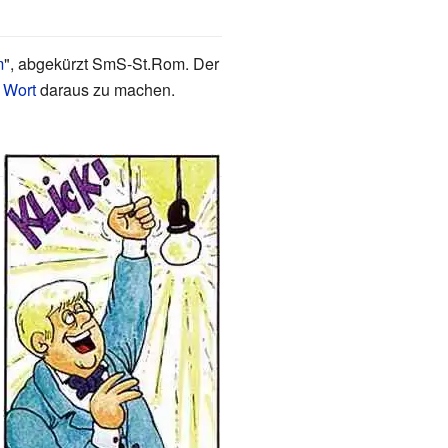
m
", abgekürzt SmS-St.Rom. Der
s
Wort
daraus zu machen.