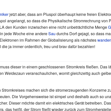
iker
jetzt aber, dass am Pluspol überhaupt keine freien Elektro
spol angelangt, so dass die Physikalische Stromrechnung von P
LA den Kunden inzwischen eine nicht unbeträchtliche Menge
G
n jede Woche eine andere
Sau
durchs Dorf gejagt, so dass ma
Elektronen im Rahmen der Globalisierung als nächstes
wander
l die ja immer ordentlich, treu und brav dafür bezahlen!
muss dieser in einem geschlossenen Stromkreis fließen. Das lä
en Weidezaun veranschaulichen, womit gleichzeitig auch gelbe
n Stromkreises machen sich die stromerzeugenden Konzerne 
uten. Die Vorgehensweise ist simpel und deshalb auch so unau
er. Dieser möchte damit ein elektrisches Gerät betreiben. Das f
 das heißt, der Strom fließt wieder zurück zum Stromhersteller