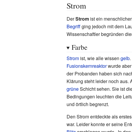
Strom
Der
Strom
ist ein menschliche
Begriff
ging jedoch mit dem La
Wissenschaftler begründen di
Farbe
Strom
ist, wie alle wissen
gelb
.
Fusionskernreaktor
wurde aber
der Probanden haben sich na
Klärung steht leider noch au
grüne
Schicht sehen. Sie ist d
Bedingungen leuchten die Lei
und örtlich begrenzt.
Den Strom entdeckte als erstes
war. Leider konnte er seine En
Blitz
erschlagen wurde.. In den