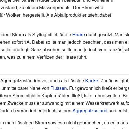
 zustand, zu einem Massenprodukt. Der Strom wird
für Wolken hergestellt. Als Abfallprodukt entsteht dabei
zudem Strom als Stylingmittel für die
Haare
durchgesetzt. Man ste
tehen sofort 1A. Dabei sollte man jedoch beachten, dass man e
Resultat erbringt. Ganz absehen sollte man jedoch von französis
en, was zu einem Verfilzen der Haare führt.
Aggregatzuständen vor, auch als flüssige
Kacke
. Zunächst gibt
n unmittelbarer Nähe von
Flüssen
. Für gewöhnlich fließt er ber
ieser Strom nicht in Kupferdrähten fließt, ist er ohne weitere B
em Zwecke muss er aufwändig mit einem Wasserkraftwerk aufber
Dadurch verändert er jedoch seinen
Aggregatzustand
und er ist 
 man flüssigen Strom sowieso nicht gebrauchen, da er ja aus