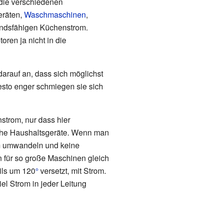
die verschiedenen
eräten,
Waschmaschinen
,
andsfähigen Küchenstrom.
ren ja nicht in die
arauf an, dass sich möglichst
esto enger schmiegen sie sich
strom, nur dass hier
liche Haushaltsgeräte. Wenn man
m umwandeln und keine
 für so große Maschinen gleich
ils um 120
°
versetzt, mit Strom.
el Strom in jeder Leitung