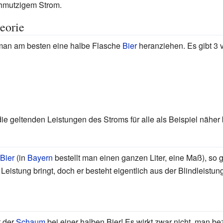
chmutzigem Strom.
eorie
man am besten eine halbe Flasche
Bier
heranziehen. Es gibt 3 
ie geltenden Leistungen des Stroms für alle als Beispiel näher 
Bier
(in
Bayern
bestellt man einen ganzen Liter, eine Maß), so
 Leistung bringt, doch er besteht eigentlich aus der Blindleistun
t der
Schaum
bei einer halben Bier! Es wirkt zwar nicht, man be