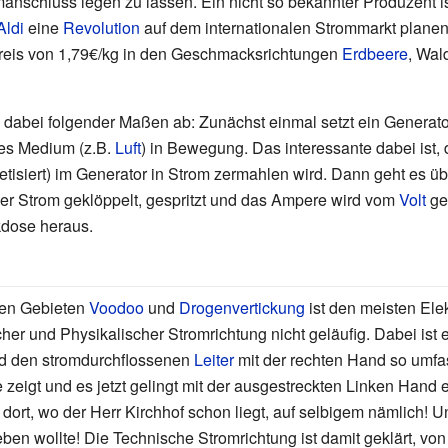
omanschluss legen zu lassen. Ein nicht so bekannter Produzent i
Aldi
eine
Revolution
auf dem internationalen Strommarkt planen
reis von 1,79€/kg in den Geschmacksrichtungen
Erdbeere
, Wal
 dabei folgender Maßen ab: Zunächst einmal setzt ein Generato
tes Medium (z.B.
Luft
) in Bewegung. Das interessante dabei ist,
etisiert) im Generator in Strom zermahlen wird. Dann geht es 
r Strom geklöppelt, gespritzt und das Ampere wird vom
Volt
ge
kdose heraus.
den Gebieten
Voodoo
und
Drogenvertickung
ist den meisten Elek
er und Physikalischer Stromrichtung nicht geläufig. Dabei ist
nd den stromdurchflossenen
Leiter
mit der rechten Hand so umfas
eigt und es jetzt gelingt mit der ausgestreckten Linken Hand 
dort, wo der Herr Kirchhof schon liegt, auf selbigem nämlich! 
ben wollte! Die Technische Stromrichtung ist damit geklärt, von