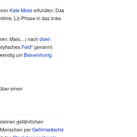
von
Kate Moss
erfunden: Das
röhre, L2-Phase in das linke
en, Mais,...) nach
oben
olytisches
Feld
" genannt.
otwendig um
Bienenhonig
 über einen
 kleinen gefährlichen
n Menschen per
Gehirnwäsche