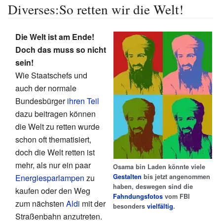
Diverses:So retten wir die Welt!
Die Welt ist am Ende!
Doch das muss so nicht
sein!
Wie Staatschefs und
auch der normale
Bundesbürger
ihren Teil
dazu beitragen können
die Welt zu retten wurde
schon oft thematisiert,
doch die Welt retten ist
mehr, als nur ein paar
Osama bin Laden könnte viele
Gestalten
bis jetzt angenommen
Energiesparlampen
zu
haben, deswegen sind die
kaufen oder den Weg
Fahndungsfotos
vom FBI
zum nächsten
Aldi
mit der
besonders
vielfältig
.
Straßenbahn anzutreten.