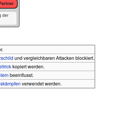
Partner
g der
r.
schild
und vergleichbaren Attacken blockiert.
ltrick
kopiert werden.
tein
beeinflusst.
skämpfen
verwendet werden.