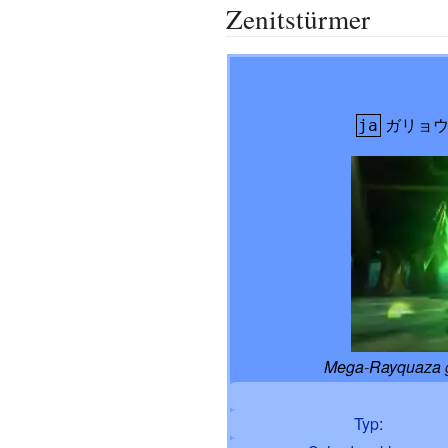
Zenitstürmer
ガリョ
ja
Mega
-
Rayquaza
Typ
: