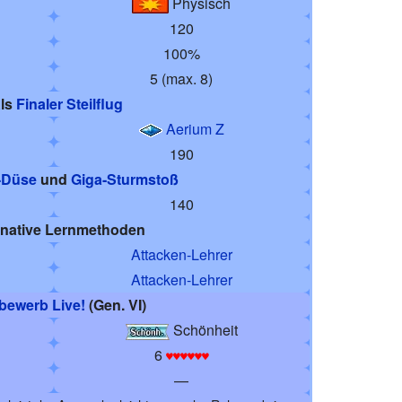
Physisch
120
100%
5 (max. 8)
ls
Finaler Steilflug
Aerium Z
190
-Düse
und
Giga-Sturmstoß
140
rnative Lernmethoden
Attacken-Lehrer
Attacken-Lehrer
bewerb Live!
(Gen. VI)
Schönheit
6
♥♥♥♥♥♥
—