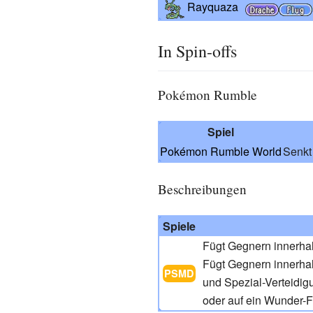
Rayquaza
In Spin-offs
Pokémon Rumble
Spiel
Pokémon Rumble World
Senkt
Beschreibungen
Spiele
Fügt Gegnern innerhal
Fügt Gegnern innerhal
PSMD
und Spezial-Verteidi
oder auf ein Wunder-Fel