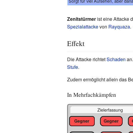
Sorgt für viel Aufsehen, aber dan
Zenitstürmer
ist eine Attacke 
Spezialattacke
von
Rayquaza
.
Effekt
Die Attacke richtet
Schaden
an.
Stufe
.
Zudem ermöglicht allein das B
In Mehrfachkämpfen
Zielerfassung
Gegner
Gegner