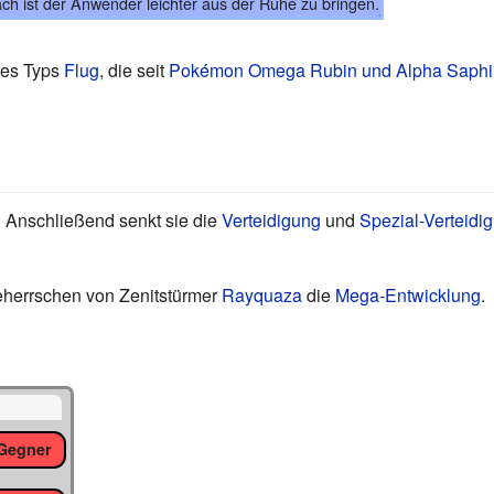
ach ist der Anwender leichter aus der Ruhe zu bringen.
des Typs
Flug
, die seit
Pokémon Omega Rubin und Alpha Saphi
 Anschließend senkt sie die
Verteidigung
und
Spezial-Verteidi
eherrschen von Zenitstürmer
Rayquaza
die
Mega-Entwicklung
.
Gegner