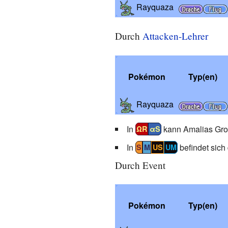
Rayquaza
Durch
Attacken-Lehrer
Pokémon
Typ(en)
Rayquaza
In
kann Amalias Gro
ΩR
αS
In
befindet sic
S
M
US
UM
Durch Event
Pokémon
Typ(en)