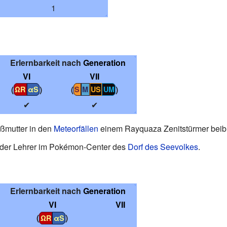
1
Erlernbarkeit nach
Generation
VI
VII
(
)
(
)
ΩR
αS
S
M
US
UM
✔
✔
ßmutter in den
Meteorfällen
einem Rayquaza Zenitstürmer beib
h der Lehrer im Pokémon-Center des
Dorf des Seevolkes
.
Erlernbarkeit nach
Generation
VI
VII
(
)
ΩR
αS