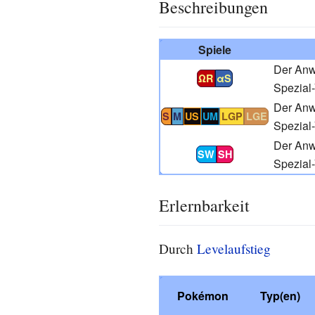
Beschreibungen
Spiele
Der Anwe
ΩR
αS
Spezial
Der Anwe
S
M
US
UM
LGP
LGE
Spezial
Der Anwe
SW
SH
Spezial
Erlernbarkeit
Durch
Levelaufstieg
Pokémon
Typ(en)