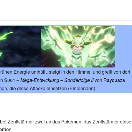
ünen Energie umhüllt, steigt in den Himmel und greift von dort 
 in S061 –
Mega-Entwicklung – Sonderfolge II
von
Rayquaza
on, die diese Attacke einsetzen
(Einblenden)
ei Zenitstürmer zwei an das Pokémon, das Zenitstürmer einset
erden.