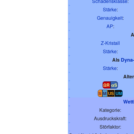
Schadensklasse
:
Stärke
:
Genauigkeit
:
AP
:
A
Z-Kristall
Stärke
:
Als
Dyna
Stärke
:
Alte
ΩR
αS
S
M
US
UM
Wett
Kategorie:
Ausdruckskraft:
Störfaktor: